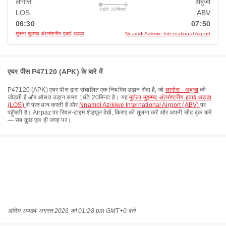
लागोस
अबुजा
1घंटे 20मिनट
LOS
ABV
06:30
07:50
मुर्तला मुहम्मद अंतर्राष्ट्रीय हवाई अड्डा
Nnamdi Azikiwe International Airport
एयर पीस P47120 (APK) के बारे में
P47120
(
APK
)
एयर पीस
द्वारा संचालित एक नियमित उड़ान सेवा है, जो
लागोस - अबुजा
को
जोड़ती है और औसत उड़ान समय
1घंटे 20मिनट
है। यह
मुर्तला मुहम्मद अंतर्राष्ट्रीय हवाई अड्डा
(LOS)
से प्रस्थान करती है और
Nnamdi Azikiwe International Airport (ABV)
पर
पहुँचती है। Airpaz पर रियल-टाइम शेड्यूल देखें, किराए की तुलना करें और अपनी सीट बुक करें
— सब कुछ एक ही जगह पर।
अंतिम अपड
4 अगस्त 2026 को 01:28 pm GMT+0 बजे