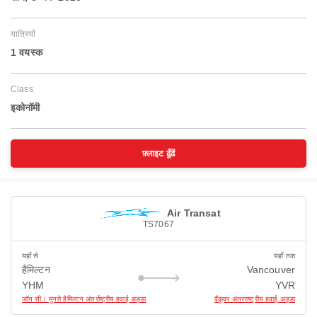
यात्रियों
1 वयस्‍क
Class
इकोनॉमी
फ़्लाइट ढूँढें
Air Transat
TS7067
यहाँ से
यहाँ तक
हैमिल्टन
Vancouver
YHM
YVR
जॉन सी। मुनरो हैमिल्टन अंतर्राष्ट्रीय हवाई अड्डा
वैंकूवर अंतरराष्ट्रीय हवाई अड्डा