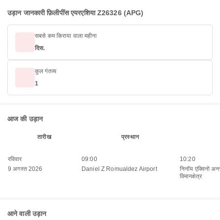
उड़ान जानकारी फ़िलीपींस एयरएशिया Z26326 (APG)
सबसे कम किराया वाला महीना
दिस.
कुल गंतव्य
1
आज की उड़ान
तारीख
प्रस्थान
रविवार
09:00
10:20
9 अगस्त 2026
Daniel Z Romualdez Airport
निनॉय एक्विनो अन्तर्
विमानक्षेत्र
आने वाली उड़ान