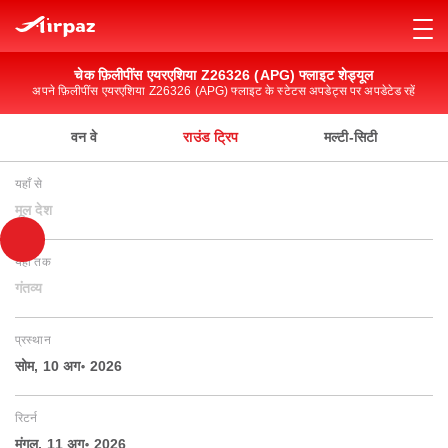
चेक फ़िलीपींस एयरएशिया Z26326 (APG) फ्लाइट शेड्यूल
अपने फ़िलीपींस एयरएशिया Z26326 (APG) फ्लाइट के स्टेटस अपडेट्स पर अपडेटेड रहें
वन वे
राउंड ट्रिप
मल्टी-सिटी
यहाँ से
मूल देश
यहाँ तक
गंतव्य
प्रस्थान
सोम, 10 अग॰ 2026
रिटर्न
मंगल, 11 अग॰ 2026