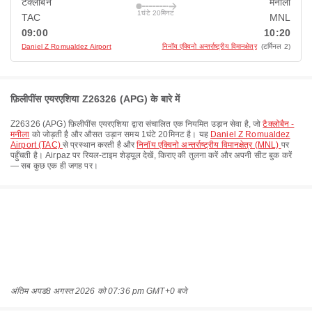
टैक्लोबैन
मनीला
1घंटे 20मिनट
TAC
MNL
09:00
10:20
Daniel Z Romualdez Airport
निनॉय एक्विनो अन्तर्राष्ट्रीय विमानक्षेत्र
(टर्मिनल 2)
फ़िलीपींस एयरएशिया Z26326 (APG) के बारे में
Z26326
(
APG
)
फ़िलीपींस एयरएशिया
द्वारा संचालित एक नियमित उड़ान सेवा है, जो
टैक्लोबैन -
मनीला
को जोड़ती है और औसत उड़ान समय
1घंटे 20मिनट
है। यह
Daniel Z Romualdez
Airport (TAC)
से प्रस्थान करती है और
निनॉय एक्विनो अन्तर्राष्ट्रीय विमानक्षेत्र (MNL)
पर
पहुँचती है। Airpaz पर रियल-टाइम शेड्यूल देखें, किराए की तुलना करें और अपनी सीट बुक करें
— सब कुछ एक ही जगह पर।
अंतिम अपड
8 अगस्त 2026 को 07:36 pm GMT+0 बजे