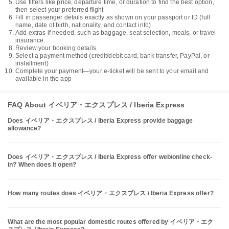
Use filters like price, departure time, or duration to find the best option,
then select your preferred flight
Fill in passenger details exactly as shown on your passport or ID (full
name, date of birth, nationality, and contact info)
Add extras if needed, such as baggage, seat selection, meals, or travel
insurance
Review your booking details
Select a payment method (credit/debit card, bank transfer, PayPal, or
installment)
Complete your payment—your e-ticket will be sent to your email and
available in the app
FAQ About イベリア・エクスプレス / Iberia Express
Does イベリア・エクスプレス / Iberia Express provide baggage
allowance?
Does イベリア・エクスプレス / Iberia Express offer web/online check-
in? When does it open?
How many routes does イベリア・エクスプレス / Iberia Express offer?
What are the most popular domestic routes offered by イベリア・エク