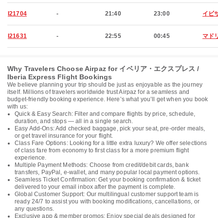
I21704
-
21:40
23:00
イビ
I21631
-
22:55
00:45
マド
Why Travelers Choose Airpaz for イベリア・エクスプレス /
Iberia Express Flight Bookings
We believe planning your trip should be just as enjoyable as the journey
itself. Millions of travelers worldwide trust Airpaz for a seamless and
budget-friendly booking experience. Here’s what you’ll get when you book
with us:
Quick & Easy Search: Filter and compare flights by price, schedule,
duration, and stops — all in a single search.
Easy Add-Ons: Add checked baggage, pick your seat, pre-order meals,
or get travel insurance for your flight.
Class Fare Options: Looking for a little extra luxury? We offer selections
of class fare from economy to first class for a more premium flight
experience.
Multiple Payment Methods: Choose from credit/debit cards, bank
transfers, PayPal, e-wallet, and many popular local payment options.
Seamless Ticket Confirmation: Get your booking confirmation & ticket
delivered to your email inbox after the payment is complete.
Global Customer Support: Our multilingual customer support team is
ready 24/7 to assist you with booking modifications, cancellations, or
any questions.
Exclusive app & member promos: Enjoy special deals designed for