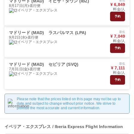
マドリード (MAD)
イビサ・タウン (IBZ)
最低
¥ 6,849
8月17日(月)
直行便
料金/人
イベリア・エクスプレス
予約
マドリード (MAD)
ラスパルマス (LPA)
最低
¥ 7,049
9月2日(水)
直行便
料金/人
イベリア・エクスプレス
予約
マドリード (MAD)
セビリア (SVQ)
最低
¥ 7,111
7月31日(金)
直行便
料金/人
イベリア・エクスプレス
予約
Please note that the prices listed on this page may not be up to
date and subject to change without prior notice. We strive to
provide the most accurate and current information.
イベリア・エクスプレス / Iberia Express Flight Information