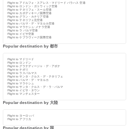
Flight to アドルフォ・スアレス・マドリード バラハス 空港
Flight to ロンドン・ガトウィック空港
Flight to テネリフェ・スール空港
Flight to カポディキーノ国際空港
Flight to グラン・カナリア空港
Flight to テネリフェ北空港
Flight to パルマ・デ・マヨルカ空港
Flight to マラケシュ･メナラ空港
Flight to ラ パルマ空港
Flight to イビサ空港
Flight to ケプラヴィーク国際空港
Popular destination by 都市
Flight to マドリード
Flight to ロンドン
Flight to グラナディージャ・デ・アボナ
Flight to ナポリ
Flight to ラスパルマス
Flight to サンタ・クルス・デ・テネリフェ
Flight to パルマ・デ・マヨルカ
Flight to マラケシュ
Flight to サンタ・クルス・デ・ラ・パルマ
Flight to イビサ・タウン
Flight to マンチェスター
Popular destination by 大陸
Flight to ヨーロッパ
Flight to アフリカ
Popular destination by 国