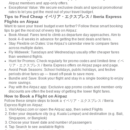
Airpaz members and app-only offers.
Exceptional Value: We secure exclusive deals and special promotional
rates to let you get the most out of your travel budget.
Tips to Find Cheap イベリア・エクスプレス / Iberia Express
Flights on Airpaz
Want to save your travel budget even further? Follow these smart booking
tips to get the most out of every trip on Airpaz:
Book Ahead: Fares tend to climb as departure day approaches. Aim to
book 4–8 weeks in advance for getting the best deals and fares.
Stay Flexible on Dates: Use Airpaz’s calendar view to compare fares
across multiple dates.
Fly Midweek: Tuesdays and Wednesdays usually offer cheaper fares
than weekend flights.
Hunt for Promos: Check regularly for promo codes and limited-time イベ
リア・エクスプレス / Iberia Express offers on Airpaz page and page.
Avoid Peak Seasons: School holidays, public holidays, and festive
periods drive fares up — travel off-peak to save more.
Bundle and Save: Book your flight and stay in a single booking to enjoy
more savings.
Pay with the Airpaz app: Exclusive app promo codes and member-only
discounts are often the best way of getting the lower flight fares.
How to Book a Flight on Airpaz
Follow these simple steps to book a イベリア・エクスプレス / Iberia
Express flight on Airpaz:
Visit Airpaz.com or open the Airpaz app, then select Flights
Enter your departure city (e.g. Kuala Lumpur) and destination (e.g. Bali,
Singapore, or Bangkok)
Choose your travel date and number of passengers
Tap Search to see available flights