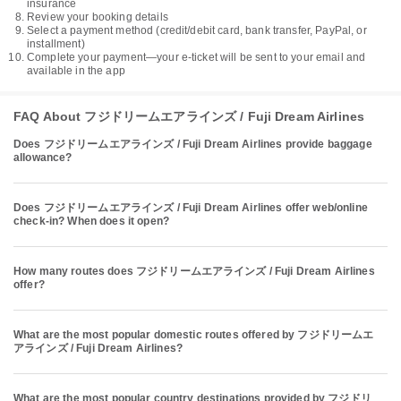
insurance
Review your booking details
Select a payment method (credit/debit card, bank transfer, PayPal, or
installment)
Complete your payment—your e-ticket will be sent to your email and
available in the app
FAQ About フジドリームエアラインズ / Fuji Dream Airlines
Does フジドリームエアラインズ / Fuji Dream Airlines provide baggage
allowance?
Does フジドリームエアラインズ / Fuji Dream Airlines offer web/online
check-in? When does it open?
How many routes does フジドリームエアラインズ / Fuji Dream Airlines
offer?
What are the most popular domestic routes offered by フジドリームエ
アラインズ / Fuji Dream Airlines?
What are the most popular country destinations provided by フジドリ