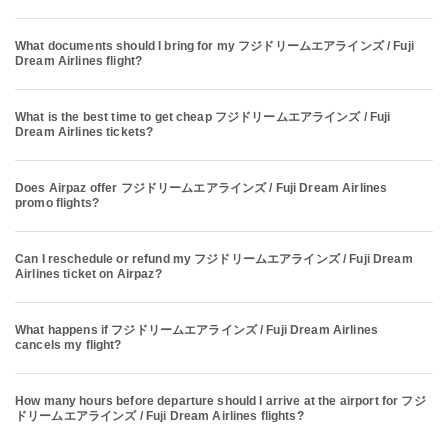
What documents should I bring for my フジドリームエアラインズ / Fuji
Dream Airlines flight?
What is the best time to get cheap フジドリームエアラインズ / Fuji
Dream Airlines tickets?
Does Airpaz offer フジドリームエアラインズ / Fuji Dream Airlines
promo flights?
Can I reschedule or refund my フジドリームエアラインズ / Fuji Dream
Airlines ticket on Airpaz?
What happens if フジドリームエアラインズ / Fuji Dream Airlines
cancels my flight?
How many hours before departure should I arrive at the airport for フジ
ドリームエアラインズ / Fuji Dream Airlines flights?