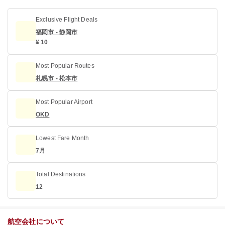
Exclusive Flight Deals
福岡市 - 静岡市
¥ 10
Most Popular Routes
札幌市 - 松本市
Most Popular Airport
OKD
Lowest Fare Month
7月
Total Destinations
12
航空会社について