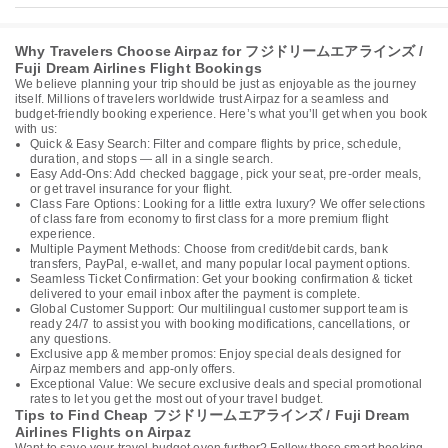
Why Travelers Choose Airpaz for フジドリームエアラインズ /
Fuji Dream Airlines Flight Bookings
We believe planning your trip should be just as enjoyable as the journey
itself. Millions of travelers worldwide trust Airpaz for a seamless and
budget-friendly booking experience. Here’s what you’ll get when you book
with us:
Quick & Easy Search: Filter and compare flights by price, schedule,
duration, and stops — all in a single search.
Easy Add-Ons: Add checked baggage, pick your seat, pre-order meals,
or get travel insurance for your flight.
Class Fare Options: Looking for a little extra luxury? We offer selections
of class fare from economy to first class for a more premium flight
experience.
Multiple Payment Methods: Choose from credit/debit cards, bank
transfers, PayPal, e-wallet, and many popular local payment options.
Seamless Ticket Confirmation: Get your booking confirmation & ticket
delivered to your email inbox after the payment is complete.
Global Customer Support: Our multilingual customer support team is
ready 24/7 to assist you with booking modifications, cancellations, or
any questions.
Exclusive app & member promos: Enjoy special deals designed for
Airpaz members and app-only offers.
Exceptional Value: We secure exclusive deals and special promotional
rates to let you get the most out of your travel budget.
Tips to Find Cheap フジドリームエアラインズ / Fuji Dream
Airlines Flights on Airpaz