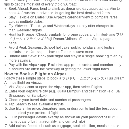
Want to save your travel budget even further? Follow these smart booking
tips to get the most out of every trip on Airpaz:
Book Ahead: Fares tend to climb as departure day approaches. Aim to
book 4–8 weeks in advance for getting the best deals and fares.
Stay Flexible on Dates: Use Airpaz’s calendar view to compare fares
across multiple dates.
Fly Midweek: Tuesdays and Wednesdays usually offer cheaper fares
than weekend flights.
Hunt for Promos: Check regularly for promo codes and limited-time フジ
ドリームエアラインズ / Fuji Dream Airlines offers on Airpaz page and
page.
Avoid Peak Seasons: School holidays, public holidays, and festive
periods drive fares up — travel off-peak to save more.
Bundle and Save: Book your flight and stay in a single booking to enjoy
more savings.
Pay with the Airpaz app: Exclusive app promo codes and member-only
discounts are often the best way of getting the lower flight fares.
How to Book a Flight on Airpaz
Follow these simple steps to book a フジドリームエアラインズ / Fuji Dream
Airlines flight on Airpaz:
Visit Airpaz.com or open the Airpaz app, then select Flights
Enter your departure city (e.g. Kuala Lumpur) and destination (e.g. Bali,
Singapore, or Bangkok)
Choose your travel date and number of passengers
Tap Search to see available flights
Use filters like price, departure time, or duration to find the best option,
then select your preferred flight
Fill in passenger details exactly as shown on your passport or ID (full
name, date of birth, nationality, and contact info)
Add extras if needed, such as baggage, seat selection, meals, or travel