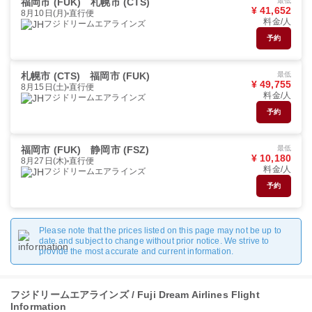
福岡市 (FUK)
札幌市 (CTS)
最低
¥ 41,652
8月10日(月)
直行便
料金/人
フジドリームエアラインズ
予約
札幌市 (CTS)
福岡市 (FUK)
最低
¥ 49,755
8月15日(土)
直行便
料金/人
フジドリームエアラインズ
予約
福岡市 (FUK)
静岡市 (FSZ)
最低
¥ 10,180
8月27日(木)
直行便
料金/人
フジドリームエアラインズ
予約
Please note that the prices listed on this page may not be up to
date and subject to change without prior notice. We strive to
provide the most accurate and current information.
フジドリームエアラインズ / Fuji Dream Airlines Flight
Information