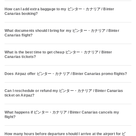
How can I add extra baggage to my ビンター・カナリア / Binter
Canarias booking?
What documents should I bring for my ビンター・カナリア / Binter
Canarias flight?
What is the best time to get cheap ビンター・カナリア / Binter
Canarias tickets?
Does Airpaz offer ビンター・カナリア / Binter Canarias promo flights?
Can I reschedule or refund my ビンター・カナリア / Binter Canarias
ticket on Airpaz?
What happens if ビンター・カナリア / Binter Canarias cancels my
flight?
How many hours before departure should I arrive at the airport for ビ