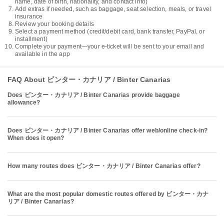
name, date of birth, nationality, and contact info)
Add extras if needed, such as baggage, seat selection, meals, or travel
insurance
Review your booking details
Select a payment method (credit/debit card, bank transfer, PayPal, or
installment)
Complete your payment—your e-ticket will be sent to your email and
available in the app
FAQ About ビンター・カナリア / Binter Canarias
Does ビンター・カナリア / Binter Canarias provide baggage
allowance?
Does ビンター・カナリア / Binter Canarias offer web/online check-in?
When does it open?
How many routes does ビンター・カナリア / Binter Canarias offer?
What are the most popular domestic routes offered by ビンター・カナ
リア / Binter Canarias?