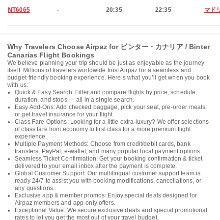
NT6065
-
20:35
22:35
マド
Why Travelers Choose Airpaz for ビンター・カナリア / Binter
Canarias Flight Bookings
We believe planning your trip should be just as enjoyable as the journey
itself. Millions of travelers worldwide trust Airpaz for a seamless and
budget-friendly booking experience. Here’s what you’ll get when you book
with us:
Quick & Easy Search: Filter and compare flights by price, schedule,
duration, and stops — all in a single search.
Easy Add-Ons: Add checked baggage, pick your seat, pre-order meals,
or get travel insurance for your flight.
Class Fare Options: Looking for a little extra luxury? We offer selections
of class fare from economy to first class for a more premium flight
experience.
Multiple Payment Methods: Choose from credit/debit cards, bank
transfers, PayPal, e-wallet, and many popular local payment options.
Seamless Ticket Confirmation: Get your booking confirmation & ticket
delivered to your email inbox after the payment is complete.
Global Customer Support: Our multilingual customer support team is
ready 24/7 to assist you with booking modifications, cancellations, or
any questions.
Exclusive app & member promos: Enjoy special deals designed for
Airpaz members and app-only offers.
Exceptional Value: We secure exclusive deals and special promotional
rates to let you get the most out of your travel budget.