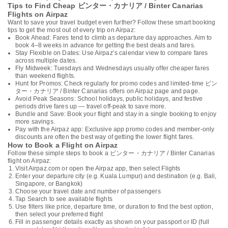
Tips to Find Cheap ビンター・カナリア / Binter Canarias
Flights on Airpaz
Want to save your travel budget even further? Follow these smart booking
tips to get the most out of every trip on Airpaz:
Book Ahead: Fares tend to climb as departure day approaches. Aim to
book 4–8 weeks in advance for getting the best deals and fares.
Stay Flexible on Dates: Use Airpaz’s calendar view to compare fares
across multiple dates.
Fly Midweek: Tuesdays and Wednesdays usually offer cheaper fares
than weekend flights.
Hunt for Promos: Check regularly for promo codes and limited-time ビン
ター・カナリア / Binter Canarias offers on Airpaz page and page.
Avoid Peak Seasons: School holidays, public holidays, and festive
periods drive fares up — travel off-peak to save more.
Bundle and Save: Book your flight and stay in a single booking to enjoy
more savings.
Pay with the Airpaz app: Exclusive app promo codes and member-only
discounts are often the best way of getting the lower flight fares.
How to Book a Flight on Airpaz
Follow these simple steps to book a ビンター・カナリア / Binter Canarias
flight on Airpaz:
Visit Airpaz.com or open the Airpaz app, then select Flights
Enter your departure city (e.g. Kuala Lumpur) and destination (e.g. Bali,
Singapore, or Bangkok)
Choose your travel date and number of passengers
Tap Search to see available flights
Use filters like price, departure time, or duration to find the best option,
then select your preferred flight
Fill in passenger details exactly as shown on your passport or ID (full