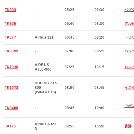
TK803
-
05:25
08:30
バグ
TK805
-
05:40
08:30
アル
TK377
Airbus 321
06:45
08:20
トビ
TK8399
-
07:00
08:25
バン
AIRBUS
TK1930
07:25
13:15
ロン
A350-900
BOEING 737-
TK1073
800
08:00
08:45
イス
(WINGLETS)
ウボ
TK8486
-
08:45
10:00
ー
Airbus A321
TK171
08:55
15:20
香港
N