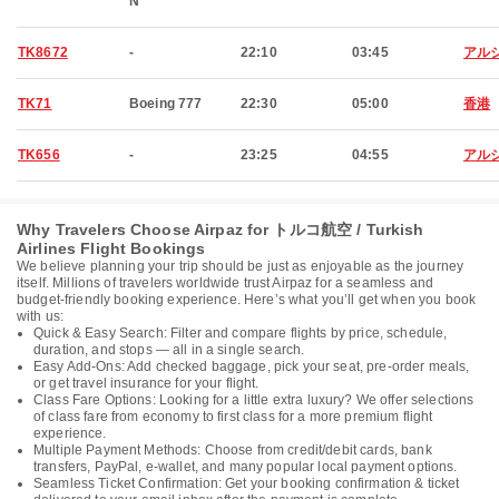
N
TK8672
-
22:10
03:45
アル
TK71
Boeing 777
22:30
05:00
香港
TK656
-
23:25
04:55
アル
Why Travelers Choose Airpaz for トルコ航空 / Turkish
Airlines Flight Bookings
We believe planning your trip should be just as enjoyable as the journey
itself. Millions of travelers worldwide trust Airpaz for a seamless and
budget-friendly booking experience. Here’s what you’ll get when you book
with us:
Quick & Easy Search: Filter and compare flights by price, schedule,
duration, and stops — all in a single search.
Easy Add-Ons: Add checked baggage, pick your seat, pre-order meals,
or get travel insurance for your flight.
Class Fare Options: Looking for a little extra luxury? We offer selections
of class fare from economy to first class for a more premium flight
experience.
Multiple Payment Methods: Choose from credit/debit cards, bank
transfers, PayPal, e-wallet, and many popular local payment options.
Seamless Ticket Confirmation: Get your booking confirmation & ticket