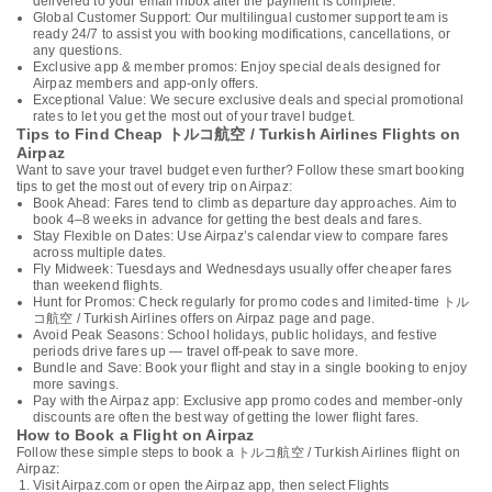
delivered to your email inbox after the payment is complete.
Global Customer Support: Our multilingual customer support team is
ready 24/7 to assist you with booking modifications, cancellations, or
any questions.
Exclusive app & member promos: Enjoy special deals designed for
Airpaz members and app-only offers.
Exceptional Value: We secure exclusive deals and special promotional
rates to let you get the most out of your travel budget.
Tips to Find Cheap トルコ航空 / Turkish Airlines Flights on
Airpaz
Want to save your travel budget even further? Follow these smart booking
tips to get the most out of every trip on Airpaz:
Book Ahead: Fares tend to climb as departure day approaches. Aim to
book 4–8 weeks in advance for getting the best deals and fares.
Stay Flexible on Dates: Use Airpaz’s calendar view to compare fares
across multiple dates.
Fly Midweek: Tuesdays and Wednesdays usually offer cheaper fares
than weekend flights.
Hunt for Promos: Check regularly for promo codes and limited-time トル
コ航空 / Turkish Airlines offers on Airpaz page and page.
Avoid Peak Seasons: School holidays, public holidays, and festive
periods drive fares up — travel off-peak to save more.
Bundle and Save: Book your flight and stay in a single booking to enjoy
more savings.
Pay with the Airpaz app: Exclusive app promo codes and member-only
discounts are often the best way of getting the lower flight fares.
How to Book a Flight on Airpaz
Follow these simple steps to book a トルコ航空 / Turkish Airlines flight on
Airpaz:
Visit Airpaz.com or open the Airpaz app, then select Flights