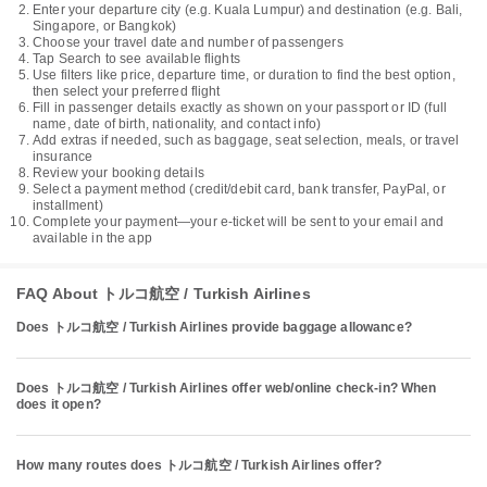
Enter your departure city (e.g. Kuala Lumpur) and destination (e.g. Bali,
Singapore, or Bangkok)
Choose your travel date and number of passengers
Tap Search to see available flights
Use filters like price, departure time, or duration to find the best option,
then select your preferred flight
Fill in passenger details exactly as shown on your passport or ID (full
name, date of birth, nationality, and contact info)
Add extras if needed, such as baggage, seat selection, meals, or travel
insurance
Review your booking details
Select a payment method (credit/debit card, bank transfer, PayPal, or
installment)
Complete your payment—your e-ticket will be sent to your email and
available in the app
FAQ About トルコ航空 / Turkish Airlines
Does トルコ航空 / Turkish Airlines provide baggage allowance?
Does トルコ航空 / Turkish Airlines offer web/online check-in? When
does it open?
How many routes does トルコ航空 / Turkish Airlines offer?