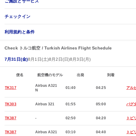
ご施設とサービス
チェックイン
利用規約と条件
Check トルコ航空 / Turkish Airlines Flight Schedule
7月31日(金)
8月1日(土)
8月2日(日)
8月3日(月)
便名
航空機のモデル
出発
到着
Airbus A321
TK317
01:40
04:25
アル
N
TK303
Airbus 321
01:55
05:00
バグ
TK387
-
02:50
04:20
トビ
TK387
Airbus A321
03:10
04:40
トビ