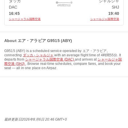
ダッカ
シャルジャ
4時間55分
DAC
SHJ
16:45
19:40
シャージャラル国際空港
シャールジャ国際空港
About エア・アラビア G9515 (ABY)
G9515
(
ABY
) is a scheduled service operated by
エア・アラビア
,
connecting
ダッカ - シャルジャ
with an average flight time of
4時間55分
. It
departs from
シャージャラル国際空港 (DAC)
and arrives at
シャールジャ国
際空港 (SHJ)
. Browse real-time schedules, compare fares, and book your
seat — all in one place on Airpaz.
最終更新日
2026年8月6日 20:46 GMT+0