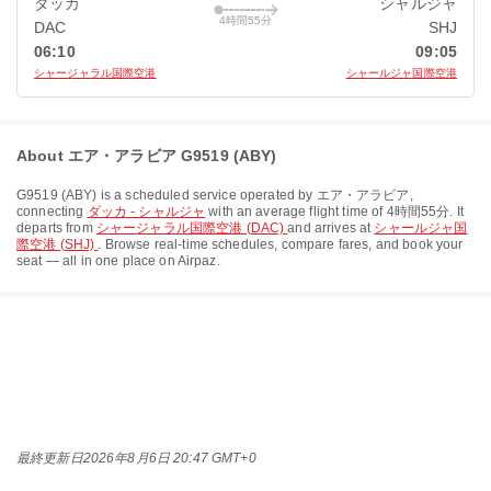
ダッカ
シャルジャ
4時間55分
DAC
SHJ
06:10
09:05
シャージャラル国際空港
シャールジャ国際空港
About エア・アラビア G9519 (ABY)
G9519
(
ABY
) is a scheduled service operated by
エア・アラビア
,
connecting
ダッカ - シャルジャ
with an average flight time of
4時間55分
. It
departs from
シャージャラル国際空港 (DAC)
and arrives at
シャールジャ国
際空港 (SHJ)
. Browse real-time schedules, compare fares, and book your
seat — all in one place on Airpaz.
最終更新日
2026年8月6日 20:47 GMT+0