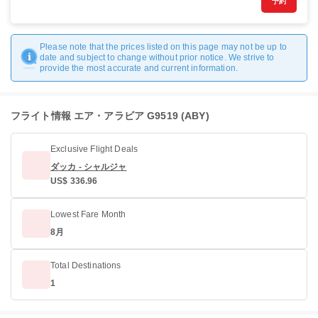
予約
Please note that the prices listed on this page may not be up to
date and subject to change without prior notice. We strive to
provide the most accurate and current information.
フライト情報 エア・アラビア G9519 (ABY)
Exclusive Flight Deals
ダッカ - シャルジャ
US$ 336.96
Lowest Fare Month
8月
Total Destinations
1