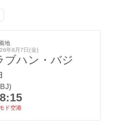
着地
026年8月7日(金)
ラブハン・バジ
ョ
LBJ)
8:15
モド空港