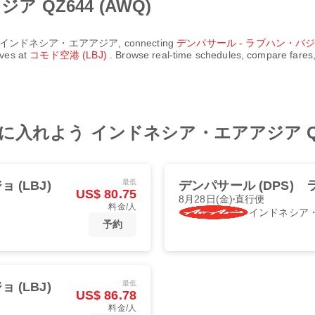
 QZ644 (AWQ)
インドネシア・エアアジア
, connecting
デンパサール - ラブハン・バ
ives at
コモド空港 (LBJ)
. Browse real-time schedules, compare fares,
れよう インドネシア・エアアジア QZ64
最低
 (LBJ)
デンパサール (DPS)
US$ 80.75
8月28日(金)
直行便
料金/人
インドネシア
予約
最低
 (LBJ)
US$ 86.78
料金/人