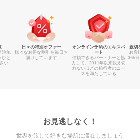
肢
日々の特別オファー
オンライン予約のエキスパ
親切
宿泊施
様々なお得な割引を毎日お
ート
お客
るひと
届けしています
信頼できるパートナーと協
365
さい
力して、2011年以来数え切
れないほどの旅行者のニー
ズを満たしている
お見逃しなく！
世界を旅して好きな場所に滞在しましょう