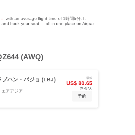
ジョ
with an average flight time of
1時間5分
. It
 and book your seat — all in one place on Airpaz.
4 (AWQ)
最低
ラブハン・バジョ (LBJ)
US$ 80.65
料金/人
・エアアジア
予約