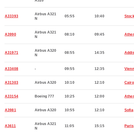
A320
Airbus A321
A33393
05:55
10:40
Stoc
N
Airbus A321
A3990
08:10
09:45
Athe
N
Airbus A320
A31971
08:55
14:35
Addi
N
A33408
-
09:55
12:35
Vien
A31303
Airbus A320
10:10
12:10
Cairo
A33154
Boeing 777
10:25
12:00
Athe
A3981
Airbus A320
10:55
12:10
Sofia
Airbus A321
A3611
11:05
15:15
Paris
N