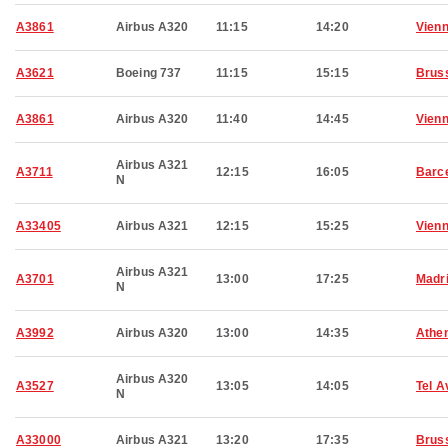
A3861
Airbus A320
11:15
14:20
Vien
A3621
Boeing 737
11:15
15:15
Brus
A3861
Airbus A320
11:40
14:45
Vien
Airbus A321
A3711
12:15
16:05
Barc
N
A33405
Airbus A321
12:15
15:25
Vien
Airbus A321
A3701
13:00
17:25
Madr
N
A3992
Airbus A320
13:00
14:35
Athe
Airbus A320
A3527
13:05
14:05
Tel A
N
A33000
Airbus A321
13:20
17:35
Brus