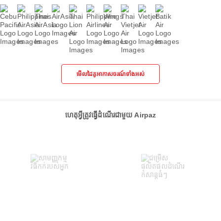
មើលដៃគូអាកាសចរណ៍ទាំងអស់
ហេតុអ្វីត្រូវធ្វើដំណើរជាមួយ Airpaz