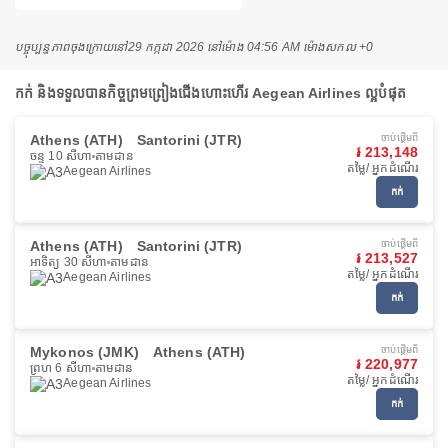
បច្ចុប្បន្នភាពចុងក្រោយនៅ
29 កក្កដា 2026 នៅ​ម៉ោង 04:56 AM ម៉ោង​សកល +0
កក់ និងទទួលបានកិច្ចព្រមព្រៀងជើងហោះហើរ Aegean Airlines ល្អបំផុត
Athens (ATH)
Santorini (JTR)
ចាប់ផ្ដើមពី
៛ 213,148
ចន្ទ 10 សីហា
តាមដាន
តម្លៃ/ អ្នកដំណើរ
Aegean Airlines
កក់
Athens (ATH)
Santorini (JTR)
ចាប់ផ្ដើមពី
៛ 213,527
អាទិត្យ 30 សីហា
តាមដាន
តម្លៃ/ អ្នកដំណើរ
Aegean Airlines
កក់
Mykonos (JMK)
Athens (ATH)
ចាប់ផ្ដើមពី
៛ 220,977
ព្រហ 6 សីហា
តាមដាន
តម្លៃ/ អ្នកដំណើរ
Aegean Airlines
កក់