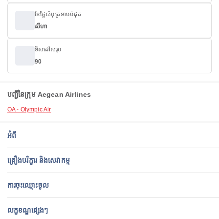
ខែថ្លៃសំបុត្រទាបបំផុត
សីហា
ទិសដៅសរុប
90
បញ្ជីនៃក្រុម Aegean Airlines
OA - Olympic Air
អំពី
គ្រឿងបរិក្ខារ និងសេវាកម្ម
ការចុះឈ្មោះចូល
លក្ខខណ្ឌផ្សេងៗ