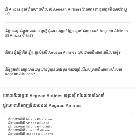
តើ Airpaz ផ្តល់ជើងហោះហើររបស់ Aegean Airlines ដែលមានការផ្តល់ជូនពិសេសដែរឬ
ទេ?
តើខ្ញុំអាចផ្លាស់ប្តូរពេលវេលា ឬស្នើសុំការសងប្រាក់វិញសម្រាប់សំបុត្ររបស់ Aegean Airlines
នៅ Airpaz បានទេ?
តើមានរឿងអ្វីកើតឡើង ប្រសិនបើ Aegean Airlines លុបចោលជើងហោះហើររបស់ខ្ញុំ?
តើខ្ញុំគួរទៅដល់ព្រលានយន្តហោះប៉ុន្មានម៉ោងមុនការចេញដំណើរសម្រាប់ជើងហោះហើររបស់
Aegean Airlines?
ហោះហើរជាមួយ Aegean Airlines ផ្សេងទៀតដែលបានណែនាំ
ផ្លូវហោះហើរពេញនិយមរបស់ Aegean Airlines
ជើងហោះហើរពី Athens ទៅ Vienna
ជើងហោះហើរពី Athens ទៅ Cairo
ជើងហោះហើរពី Athens ទៅ Istanbul
ជើងហោះហើរពី Zurich ទៅ Athens
ជើងហោះហើរពី Rhodes ទៅ Athens