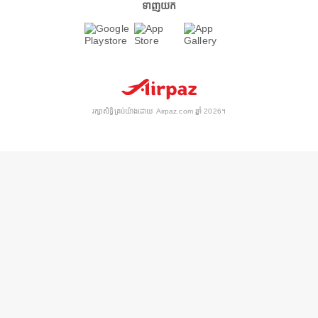
ទាញយក
រក្សាសិទ្ធិគ្រប់យ៉ាងដោយ Airpaz.com ឆ្នាំ 2026។