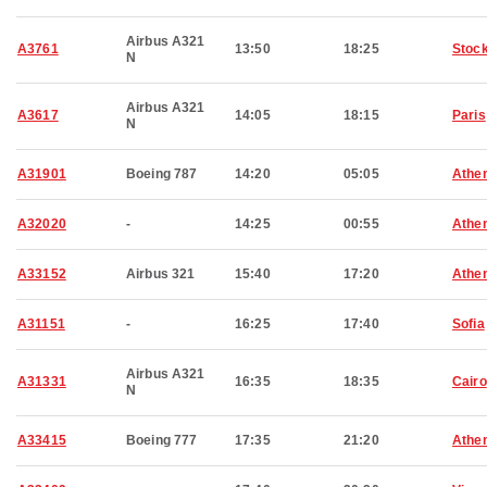
Airbus A321
A3761
13:50
18:25
Stoc
N
Airbus A321
A3617
14:05
18:15
Paris
N
A31901
Boeing 787
14:20
05:05
Athe
A32020
-
14:25
00:55
Athe
A33152
Airbus 321
15:40
17:20
Athe
A31151
-
16:25
17:40
Sofia
Airbus A321
A31331
16:35
18:35
Cairo
N
A33415
Boeing 777
17:35
21:20
Athe