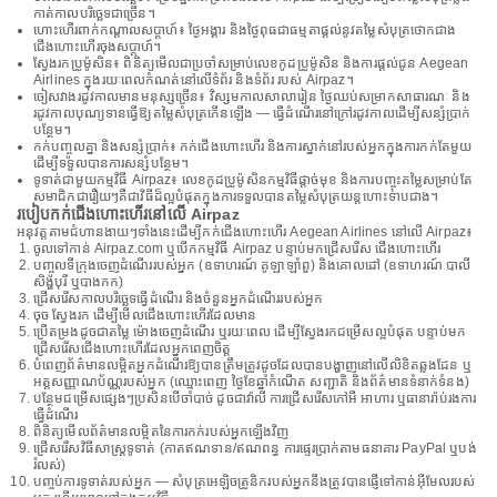
កាត់កាលបរិច្ឆេទជាច្រើន។
ហោះហើរពាក់កណ្តាលសប្តាហ៍៖ ថ្ងៃអង្គារ និងថ្ងៃពុធជាធម្មតាផ្តល់នូវតម្លៃសំបុត្រថោកជាង
ជើងហោះហើរចុងសប្តាហ៍។
ស្វែងរកប្រូម៉ូសិន៖ ពិនិត្យមើលជាប្រចាំសម្រាប់លេខកូដប្រូម៉ូសិន និងការផ្តល់ជូន Aegean
Airlines ក្នុងរយៈពេលកំណត់នៅលើទំព័រ និងទំព័រ របស់ Airpaz។
ចៀសវាងរដូវកាលមានមនុស្សច្រើន៖ វិស្សមកាលសាលារៀន ថ្ងៃឈប់សម្រាកសាធារណៈ និង
រដូវកាលបុណ្យទានធ្វើឱ្យតម្លៃសំបុត្រកើនឡើង — ធ្វើដំណើរនៅក្រៅរដូវកាលដើម្បីសន្សំប្រាក់
បន្ថែម។
កក់បញ្ចូលគ្នា និងសន្សំប្រាក់៖ កក់ជើងហោះហើរ និងការស្នាក់នៅរបស់អ្នកក្នុងការកក់តែមួយ
ដើម្បីទទួលបានការសន្សំបន្ថែម។
ទូទាត់ជាមួយកម្មវិធី Airpaz៖ លេខកូដប្រូម៉ូសិនកម្មវិធីផ្តាច់មុខ និងការបញ្ចុះតម្លៃសម្រាប់តែ
សមាជិកជារឿយៗគឺជាវិធីដ៏ល្អបំផុតក្នុងការទទួលបានតម្លៃសំបុត្រយន្តហោះទាបជាង។
របៀបកក់ជើងហោះហើរនៅលើ Airpaz
អនុវត្តតាមជំហានងាយៗទាំងនេះដើម្បីកក់ជើងហោះហើរ Aegean Airlines នៅលើ Airpaz៖
ចូលទៅកាន់ Airpaz.com ឬបើកកម្មវិធី Airpaz បន្ទាប់មកជ្រើសរើស ជើងហោះហើរ
បញ្ចូលទីក្រុងចេញដំណើររបស់អ្នក (ឧទាហរណ៍ គូឡាឡាំពួ) និងគោលដៅ (ឧទាហរណ៍ បាលី
សិង្ហបុរី ឬបាងកក)
ជ្រើសរើសកាលបរិច្ឆេទធ្វើដំណើរ និងចំនួនអ្នកដំណើររបស់អ្នក
ចុច ស្វែងរក ដើម្បីមើលជើងហោះហើរដែលមាន
ប្រើតម្រងដូចជាតម្លៃ ម៉ោងចេញដំណើរ ឬរយៈពេល ដើម្បីស្វែងរកជម្រើសល្អបំផុត បន្ទាប់មក
ជ្រើសរើសជើងហោះហើរដែលអ្នកពេញចិត្ត
បំពេញព័ត៌មានលម្អិតអ្នកដំណើរឱ្យបានត្រឹមត្រូវដូចដែលបានបង្ហាញនៅលើលិខិតឆ្លងដែន ឬ
អត្តសញ្ញាណប័ណ្ណរបស់អ្នក (ឈ្មោះពេញ ថ្ងៃខែឆ្នាំកំណើត សញ្ជាតិ និងព័ត៌មានទំនាក់ទំនង)
បន្ថែមជម្រើសផ្សេងៗប្រសិនបើចាំបាច់ ដូចជាវ៉ាលី ការជ្រើសរើសកៅអី អាហារ ឬធានារ៉ាប់រងការ
ធ្វើដំណើរ
ពិនិត្យមើលព័ត៌មានលម្អិតនៃការកក់របស់អ្នកឡើងវិញ
ជ្រើសរើសវិធីសាស្រ្តទូទាត់ (កាតឥណទាន/ឥណពន្ធ ការផ្ទេរប្រាក់តាមធនាគារ PayPal ឬបង់
រំលស់)
បញ្ចប់ការទូទាត់របស់អ្នក — សំបុត្រអេឡិចត្រូនិករបស់អ្នកនឹងត្រូវបានផ្ញើទៅកាន់អ៊ីមែលរបស់