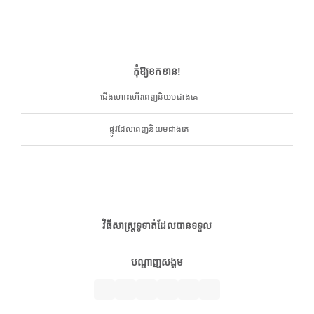
កុំឱ្យខកខាន!
ជើងហោះហើរពេញនិយមជាងគេ
ផ្លូវដែលពេញនិយមជាងគេ
វិធីសាស្ត្រទូទាត់ដែលបានទទួល
បណ្តាញសង្គម