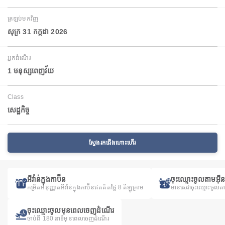
ត្រឡប់មកវិញ
សុក្រ 31 កក្កដា 2026
អ្នកដំណើរ
1 មនុស្សពេញវ័យ
Class
សេដ្ឋកិច្ច
ស្វែងរកជើងហោះហើរ
អីវ៉ាន់ក្នុងកាប៊ីន
ចុះឈ្មោះចូលតាមអ៊ី
កម្រិតអនុញ្ញាតអីវ៉ាន់ក្នុងកាប៊ីនឥតគិតថ្លៃ 8 គីឡូក្រាម
មានសេវាចុះឈ្មោះចូលត
ចុះឈ្មោះចូលមុនពេលចេញដំណើរ
ចាប់ពី 180 នាទីមុនពេលចេញដំណើរ