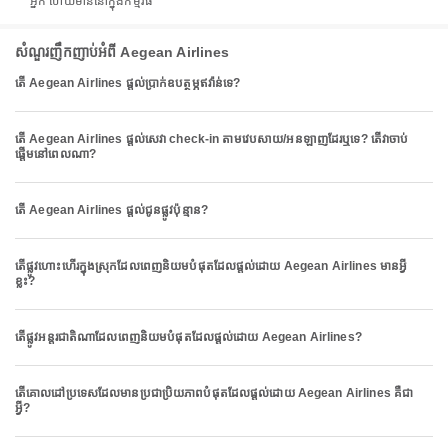
អ្នក ហើយមាននៅក្នុងកម្មវិធី
សំណួរញឹកញាប់អំពី Aegean Airlines
តើ Aegean Airlines ផ្តល់ប្រាក់ឧបត្ថម្ភឥវ៉ាន់ទេ?
តើ Aegean Airlines ផ្តល់សេវា check-in តាមវេបសាយ/អនឡាញដែរឬទេ? តើវាចាប់
ផ្តើមនៅពេលណា?
តើ Aegean Airlines ផ្តល់ជូនផ្លូវប៉ុន្មាន?
តើផ្លូវហោះហើរក្នុងស្រុកដែលពេញនិយមបំផុតដែលផ្តល់ដោយ Aegean Airlines មានអ្វី
ខ្លះ?
តើផ្លូវអន្តរជាតិណាដែលពេញនិយមបំផុតដែលផ្តល់ដោយ Aegean Airlines?
តើគោលដៅប្រទេសដែលមានប្រជាប្រិយភាពបំផុតដែលផ្តល់ដោយ Aegean Airlines គឺជា
អ្វី?