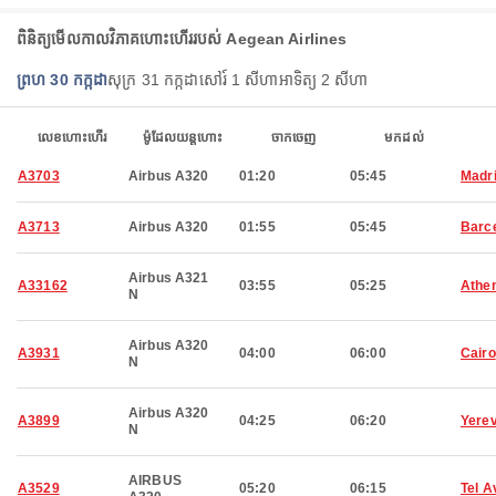
ពិនិត្យ​មើល​កាលវិភាគ​ហោះហើរ​របស់ Aegean Airlines
ព្រហ 30 កក្កដា
សុក្រ 31 កក្កដា
សៅរ៍ 1 សីហា
អាទិត្យ 2 សីហា
លេខហោះហើរ
ម៉ូដែលយន្តហោះ
ចាកចេញ
មកដល់
A3703
Airbus A320
01:20
05:45
Madr
A3713
Airbus A320
01:55
05:45
Barc
Airbus A321
A33162
03:55
05:25
Athe
N
Airbus A320
A3931
04:00
06:00
Cairo
N
Airbus A320
A3899
04:25
06:20
Yere
N
AIRBUS
A3529
05:20
06:15
Tel A