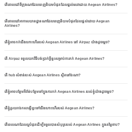
តើគោលដៅទីក្រុងណាដែលពេញនិយមបំផុតដែលផ្តល់សេវាដោយ Aegean Airlines?
តើគោលដៅអាកាសយានដ្ឋានណាដែលពេញនិយមបំផុតដែលផ្តល់ដោយ Aegean
Airlines?
តើខ្ញុំអាចកក់ជើងហោះហើររបស់ Aegean Airlines នៅ Airpaz យ៉ាងដូចម្តេច?
តើ Airpaz ទទួលយកវិធីបង់ប្រាក់អ្វីខ្លះសម្រាប់ការកក់ Aegean Airlines?
តើ hub សំខាន់របស់ Aegean Airlines ស្ថិតនៅឯណា?
តើខ្ញុំអាចបន្ថែមអីវ៉ាន់បន្ថែមទៅក្នុងការកក់ Aegean Airlines របស់ខ្ញុំយ៉ាងដូចម្តេច?
តើខ្ញុំគួរយកឯកសារអ្វីខ្លះទៅជើងហោះហើររបស់ Aegean Airlines?
តើពេលណាដែលល្អបំផុតដើម្បីទទួលបានសំបុត្ររបស់ Aegean Airlines ក្នុងតម្លៃទាប?