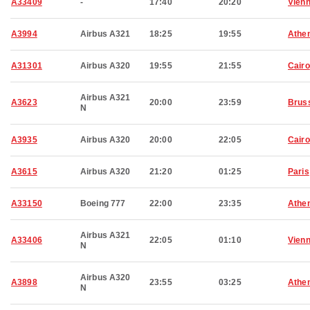
A33409
-
17:40
20:20
Vien
A3994
Airbus A321
18:25
19:55
Athe
A31301
Airbus A320
19:55
21:55
Cairo
Airbus A321
A3623
20:00
23:59
Brus
N
A3935
Airbus A320
20:00
22:05
Cairo
A3615
Airbus A320
21:20
01:25
Paris
A33150
Boeing 777
22:00
23:35
Athe
Airbus A321
A33406
22:05
01:10
Vien
N
Airbus A320
A3898
23:55
03:25
Athe
N