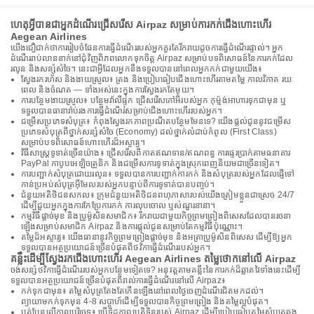
ហេតុអ្វីបានជាអ្នកដំណើរជ្រើសរើស Airpaz សម្រាប់ការកក់ជើងហោះហើរ
Aegean Airlines
យើងជឿជាក់ថាការរៀបចំផែនការធ្វើដំណើររបស់អ្នកគួរតែរីករាយដូចការធ្វើដំណើរផ្ទាល់។ អ្នក
ដំណើររាប់លាននាក់នៅជុំវិញពិភពលោកទុកចិត្ត Airpaz សម្រាប់បទពិសោធន៍នៃការកក់ដែល
រលូន និងសន្សំសំចៃ។ នេះជាអ្វីដែលអ្នកនឹងទទួលបាននៅពេលអ្នកកក់ជាមួយយើង៖
ស្វែងរករហ័ស និងងាយស្រួល៖ ត្រង និងប្រៀបធៀបជើងហោះហើរតាមតម្លៃ កាលវិភាគ រយៈ
ពេល និងចំណត — ទាំងអស់នេះក្នុងការស្វែងរកតែមួយ។
ការបន្ថែមងាយស្រួល៖ បន្ថែមវ៉ាលីផ្ទុក ជ្រើសរើសកៅអីរបស់អ្នក កុម្ម៉ង់អាហារទុកជាមុន ឬ
ទទួលបានធានារ៉ាប់រងការធ្វើដំណើរសម្រាប់ជើងហោះហើររបស់អ្នក។
ជម្រើសប្រភេទសំបុត្រ៖ កំពុងស្វែងរកភាពប្រណីតបន្ថែមមែនទេ? យើងផ្តល់ជូននូវជម្រើស
ប្រភេទសំបុត្រពីថ្នាក់សន្សំសំចៃ (Economy) ដល់ថ្នាក់លំដាប់កំពូល (First Class)
សម្រាប់បទពិសោធន៍ហោះហើរដ៏អស្ចារ្យ។
វិធីសាស្រ្តទូទាត់ច្រើនយ៉ាង៖ ជ្រើសរើសពីកាតឥណទាន/ឥណពន្ធ ការផ្ទេរប្រាក់តាមធនាគារ
PayPal កាបូបអេឡិចត្រូនិក និងជម្រើសការទូទាត់ក្នុងស្រុកពេញនិយមជាច្រើនទៀត។
ការបញ្ជាក់សំបុត្រដោយរលូន៖ ទទួលបានការបញ្ជាក់ការកក់ និងសំបុត្ររបស់អ្នកដែលផ្ញើទៅ
កាន់ប្រអប់សំបុត្រអ៊ីមែលរបស់អ្នកបន្ទាប់ពីការទូទាត់បានបញ្ចប់។
ជំនួយអតិថិជនសកល៖ ក្រុមជំនួយអតិថិជនពហុភាសារបស់យើងត្រៀមខ្លួនជាស្រេច 24/7
ដើម្បីជួយអ្នកក្នុងការកែប្រែការកក់ ការលុបចោល ឬសំណួរនានា។
កម្មវិធីផ្តាច់មុខ និងប្រូម៉ូសិនសមាជិក៖ រីករាយជាមួយកិច្ចព្រមព្រៀងពិសេសដែលបានរចនា
ឡើងសម្រាប់សមាជិក Airpaz និងការផ្តល់ជូនសម្រាប់តែកម្មវិធីប៉ុណ្ណោះ។
តម្លៃដ៏អស្ចារ្យ៖ យើងធានានូវកិច្ចព្រមព្រៀងផ្តាច់មុខ និងអត្រាប្រូម៉ូសិនពិសេស ដើម្បីឱ្យអ្នក
ទទួលបានអត្ថប្រយោជន៍ច្រើនបំផុតពីថវិកាធ្វើដំណើររបស់អ្នក។
គន្លឹះដើម្បីស្វែងរកជើងហោះហើរ Aegean Airlines តម្លៃថោកនៅលើ Airpaz
ចង់សន្សំថវិកាធ្វើដំណើររបស់អ្នកបន្ថែមទៀតទេ? អនុវត្តតាមគន្លឹះនៃការកក់ដ៏ឆ្លាតវៃទាំងនេះដើម្បី
ទទួលបានអត្ថប្រយោជន៍ច្រើនបំផុតពីរាល់ការធ្វើដំណើរនៅលើ Airpaz៖
កក់ទុកជាមុន៖ តម្លៃសំបុត្រតែងតែកើនឡើងនៅពេលថ្ងៃចេញដំណើរជិតមកដល់។
ព្យាយាមកក់ទុកមុន 4-8 សប្តាហ៍ដើម្បីទទួលបានកិច្ចព្រមព្រៀង និងតម្លៃល្អបំផុត។
បត់បែនលើកាលបរិច្ឆេទ៖ ប្រើទិដ្ឋភាពប្រតិទិនរបស់ Airpaz ដើម្បីប្រៀបធៀបតម្លៃសំបុត្រឆ្លង