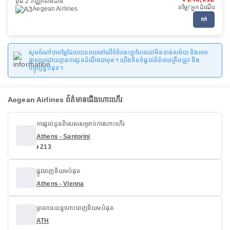
ពុធ 2 កញ្ញា
តាមដាន
តម្លៃ/ អ្នកដំណើរ
Aegean Airlines
កក់
សូមចំណាំថាតម្លៃដែលបានរាយនៅលើទំព័រនេះប្រហែលជាមិនទាន់សម័យ និងអាច
ផ្លាស់ប្តូរដោយគ្មានការជូនដំណឹងជាមុន។ យើងខិតខំផ្តល់ព័ត៌មានត្រឹមត្រូវ និង
បច្ចុប្បន្នបំផុត។
Aegean Airlines ព័ត៌មានជើងហោះហើរ
ការផ្តល់ជូនពិសេសសម្រាប់ការហោះហើរ
Athens - Santorini
៛ 213
ផ្លូវពេញនិយមបំផុត
Athens - Vienna
ព្រលានយន្តហោះពេញនិយមបំផុត
ATH