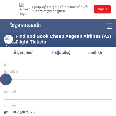
ទទួលបានច្រើនការផ្តល់ជូនពិសេសតែនៅលើកម្មវិធី
ទាញយក
Airpaz។ ទាញយកឥឡូវនេះ!
ដៃគូអាកាសចរណ៍
Find and Book Cheap Aegean Airlines (A3)
Flight Tickets
ចំណុចមួយទៅ
ការធ្វើដំណើរជុំ
ពហុទីក្រុង
ពី
ប្រភពដើម
ទៅ
គោលដៅ
ចេញដំណើរ
ព្រហ 30 កក្កដា 2026