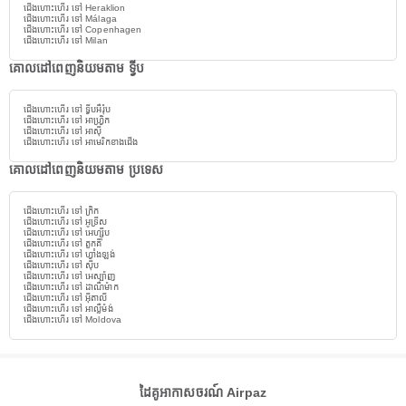
ជើងហោះហើរ ទៅ Heraklion
ជើងហោះហើរ ទៅ Málaga
ជើងហោះហើរ ទៅ Copenhagen
ជើងហោះហើរ ទៅ Milan
គោលដៅពេញនិយមតាម ទ្វីប
ជើងហោះហើរ ទៅ ទ្វីបអឺរ៉ុប
ជើងហោះហើរ ទៅ អាហ្វ្រិក
ជើងហោះហើរ ទៅ អាស៊ី
ជើងហោះហើរ ទៅ អាមេរិកខាងជើង
គោលដៅពេញនិយមតាម ប្រទេស
ជើងហោះហើរ ទៅ ក្រិក
ជើងហោះហើរ ទៅ អូទ្រីស
ជើងហោះហើរ ទៅ អេហ្ស៊ីប
ជើងហោះហើរ ទៅ តួកគី
ជើងហោះហើរ ទៅ ហ្វាំងឡង់
ជើងហោះហើរ ទៅ ស៊ីប
ជើងហោះហើរ ទៅ អេស្ប៉ាញ
ជើងហោះហើរ ទៅ ដាណឺម៉ាក
ជើងហោះហើរ ទៅ អ៊ីតាលី
ជើងហោះហើរ ទៅ អាល្លឺម៉ង់
ជើងហោះហើរ ទៅ Moldova
ដៃគូអាកាសចរណ៍ Airpaz