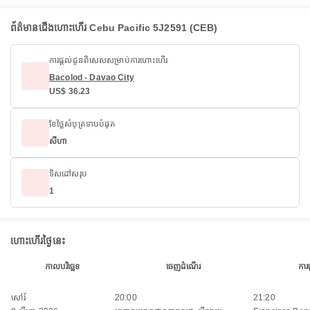
ព័ត៌មានជើងហោះហើរ Cebu Pacific 5J2591 (CEB)
ការផ្តល់ជូនពិសេសសម្រាប់ការហោះហើរ
Bacolod - Davao City
US$ 36.23
ខែថ្លៃសំបុត្រទាបបំផុត
សីហា
ទិសដៅសរុប
1
ហោះហើរថ្ងៃនេះ
កាលបរិច្ឆេទ
ចេញដំណើរ
ការ
សៅរ៍
20:00
21:20