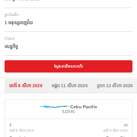
អ្នកដំណើរ
1 មនុស្សពេញវ័យ
Class
សេដ្ឋកិច្ច
ស្វែងរកជើងហោះហើរ
សៅរ៍ 8 សីហា 2026
អង្គារ 11 សីហា 2026
ព្រហ 13 សីហា 2026
Cebu Pacific
5J2591
ពី
ទៅ
សៅរ៍ 8 សីហា 2026
សៅរ៍ 8 សីហា 2026