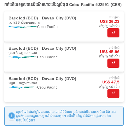
កក់ហើយទទួលបានដំណើរហោះហើរល្អបំផុត Cebu Pacific 5J2591 (CEB)
Bacolod (BCD)
Davao City (DVO)
ចាប់ផ្ដើមពី
US$ 36.23
សៅរ៍ 29 សីហា
តាមដាន
តម្លៃ/ អ្នកដំណើរ
Cebu Pacific
កក់
Bacolod (BCD)
Davao City (DVO)
ចាប់ផ្ដើមពី
US$ 45.96
ព្រហ 3 កញ្ញា
តាមដាន
តម្លៃ/ អ្នកដំណើរ
Cebu Pacific
កក់
Bacolod (BCD)
Davao City (DVO)
ចាប់ផ្ដើមពី
US$ 47.5
អង្គារ 1 កញ្ញា
តាមដាន
តម្លៃ/ អ្នកដំណើរ
Cebu Pacific
កក់
សូមចំណាំថាតម្លៃដែលបានរាយនៅលើទំព័រនេះប្រហែលជាមិនទាន់សម័យ និងអាច
ផ្លាស់ប្តូរដោយគ្មានការជូនដំណឹងជាមុន។ យើងខិតខំផ្តល់ព័ត៌មានត្រឹមត្រូវ និង
បច្ចុប្បន្នបំផុត។