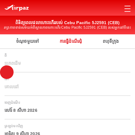
ពិនិត្យពេលវេលាហោះហើររបស់ Cebu Pacific 5J2591 (CEB)
រក្សាភាពទាន់សម័យអំពីស្ថានភាពហោះហើរ Cebu Pacific 5J2591 (CEB) របស់អ្នកនៅទីនេះ
ចំណុចមួយទៅ
ការធ្វើដំណើរជុំ
ពហុទីក្រុង
ពី
ប្រភពដើម
ទៅ
គោលដៅ
ចេញដំណើរ
សៅរ៍ 8 សីហា 2026
ត្រឡប់មកវិញ
អាទិត្យ 9 សីហា 2026