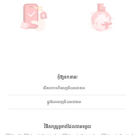
កុំឱ្យខកខាន!
ជើងហោះហើរពេញនិយមជាងគេ
ផ្លូវដែលពេញនិយមជាងគេ
វិធីសាស្ត្រទូទាត់ដែលបានទទួល