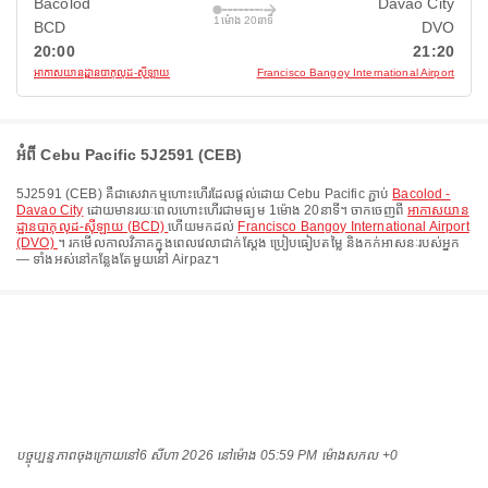
Bacolod
Davao City
1ម៉ោង 20នាទី
BCD
DVO
20:00
21:20
អាកាសយានដ្ឋានបាកុលុដ-ស៊ីឡាយ
Francisco Bangoy International Airport
អំពី Cebu Pacific 5J2591 (CEB)
5J2591
(
CEB
) គឺជាសេវាកម្មហោះហើរដែលផ្តល់ដោយ
Cebu Pacific
ភ្ជាប់
Bacolod -
Davao City
ដោយមានរយៈពេលហោះហើរជាមធ្យម
1ម៉ោង 20នាទី
។ ចាកចេញពី
អាកាសយាន
ដ្ឋានបាកុលុដ-ស៊ីឡាយ (BCD)
ហើយមកដល់
Francisco Bangoy International Airport
(DVO)
។ រកមើលកាលវិភាគក្នុងពេលវេលាជាក់ស្តែង ប្រៀបធៀបតម្លៃ និងកក់អាសនៈរបស់អ្នក
— ទាំងអស់នៅកន្លែងតែមួយនៅ Airpaz។
បច្ចុប្បន្នភាពចុងក្រោយនៅ
6 សីហា 2026 នៅ​ម៉ោង 05:59 PM ម៉ោង​សកល +0