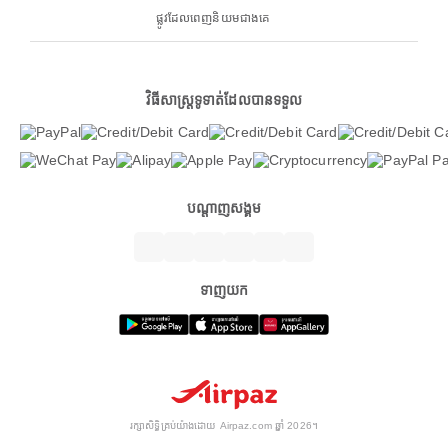
ផ្លូវដែលពេញនិយមជាងគេ
វិធីសាស្ត្រទូទាត់ដែលបានទទួល
បណ្តាញសង្គម
ទាញយក
រក្សាសិទ្ធិគ្រប់យ៉ាងដោយ Airpaz.com ឆ្នាំ 2026។