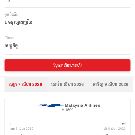
អ្នកដំណើរ
1 មនុស្សពេញវ័យ
Class
សេដ្ឋកិច្ច
ស្វែងរកជើងហោះហើរ
សុក្រ 7 សីហា 2026
សៅរ៍ 8 សីហា 2026
អាទិត្យ 9 សីហា 2026
Malaysia Airlines
MH609
ពី
ទៅ
សុក្រ 7 សីហា 2026
សៅរ៍ 8 សីហា 2026