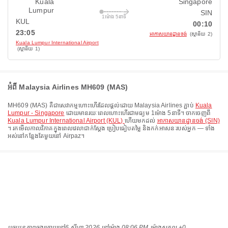
Kuala
Singapore
Lumpur
SIN
1ម៉ោង 5នាទី
KUL
00:10
23:05
អាកាសយានដ្ឋានចង់
(ស្ថានីយ 2)
Kuala Lumpur International Airport
(ស្ថានីយ 1)
អំពី Malaysia Airlines MH609 (MAS)
MH609
(
MAS
) គឺជាសេវាកម្មហោះហើរដែលផ្តល់ដោយ
Malaysia Airlines
ភ្ជាប់
Kuala
Lumpur - Singapore
ដោយមានរយៈពេលហោះហើរជាមធ្យម
1ម៉ោង 5នាទី
។ ចាកចេញពី
Kuala Lumpur International Airport (KUL)
ហើយមកដល់
អាកាសយានដ្ឋានចង់ (SIN)
។ រកមើលកាលវិភាគក្នុងពេលវេលាជាក់ស្តែង ប្រៀបធៀបតម្លៃ និងកក់អាសនៈរបស់អ្នក — ទាំង
អស់នៅកន្លែងតែមួយនៅ Airpaz។
បច្ចុប្បន្នភាពចុងក្រោយនៅ
6 សីហា 2026 នៅ​ម៉ោង 08:06 PM ម៉ោង​សកល +0