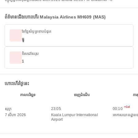
ព័ត៌មានជើងហោះហើរ Malaysia Airlines MH609 (MAS)
ខែថ្លៃសំបុត្រទាបបំផុត
ធ្នូ
ទិសដៅសរុប
1
ហោះហើរថ្ងៃនេះ
កាលបរិច្ឆេទ
ចេញដំណើរ
ការ
+1d
សុក្រ
23:05
00:10
7 សីហា 2026
Kuala Lumpur International
អាកាសយានដ្ឋានច
Airport