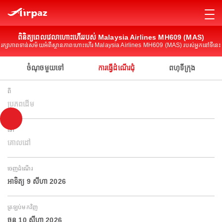
ពិនិត្យពេលវេលាហោះហើររបស់ Malaysia Airlines MH609 (MAS)
រក្សាភាពទាន់សម័យអំពីស្ថានភាពហោះហើរ Malaysia Airlines MH609 (MAS) របស់អ្នកនៅទីនេះ
ចំណុចមួយទៅ
ការធ្វើដំណើរជុំ
ពហុទីក្រុង
ពី
ប្រភពដើម
ទៅ
គោលដៅ
ចេញដំណើរ
អាទិត្យ 9 សីហា 2026
ត្រឡប់មកវិញ
ចន្ទ 10 សីហា 2026