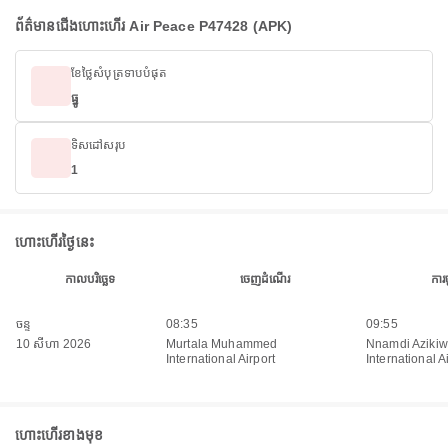
ព័ត៌មានជើងហោះហើរ Air Peace P47428 (APK)
ខែថ្លៃសំបុត្រទាបបំផុត
ធ្នូ
ទិសដៅសរុប
1
ហោះហើរថ្ងៃនេះ
កាលបរិច្ឆេទ
ចេញដំណើរ
ការ
ចន្ទ
08:35
09:55
10 សីហា 2026
Murtala Muhammed
Nnamdi Aziki
International Airport
International A
ហោះហើរខាងមុខ