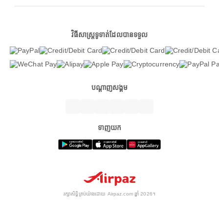
វិធីសាស្ត្រទូទាត់ដែលបានទទួល
បណ្តាញសង្គម
ទាញយក
រក្សាសិទ្ធិគ្រប់យ៉ាងដោយ Airpaz.com ឆ្នាំ 2026។