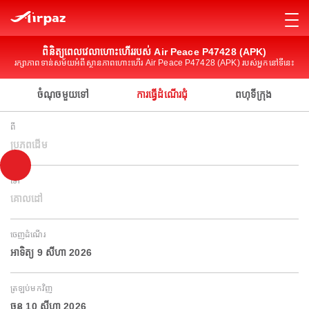
ពិនិត្យពេលវេលាហោះហើររបស់ Air Peace P47428 (APK)
រក្សាភាពទាន់សម័យអំពីស្ថានភាពហោះហើរ Air Peace P47428 (APK) របស់អ្នកនៅទីនេះ
ចំណុចមួយទៅ
ការធ្វើដំណើរជុំ
ពហុទីក្រុង
ពី
ប្រភពដើម
ទៅ
គោលដៅ
ចេញដំណើរ
អាទិត្យ 9 សីហា 2026
ត្រឡប់មកវិញ
ចន្ទ 10 សីហា 2026