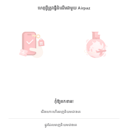
ហេតុអ្វីត្រូវធ្វើដំណើរជាមួយ Airpaz
កុំឱ្យខកខាន!
ជើងហោះហើរពេញនិយមជាងគេ
ផ្លូវដែលពេញនិយមជាងគេ