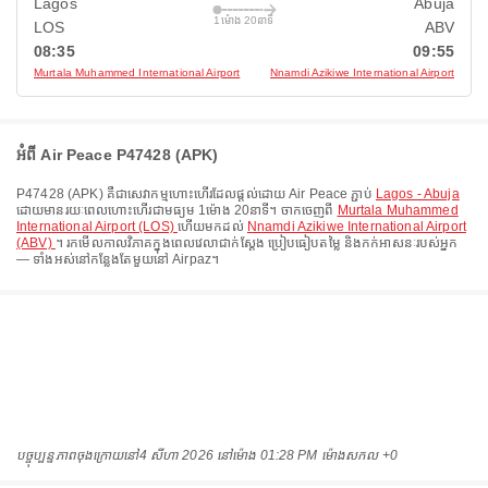
Lagos
Abuja
1ម៉ោង 20នាទី
LOS
ABV
08:35
09:55
Murtala Muhammed International Airport
Nnamdi Azikiwe International Airport
អំពី Air Peace P47428 (APK)
P47428
(
APK
) គឺជាសេវាកម្មហោះហើរដែលផ្តល់ដោយ
Air Peace
ភ្ជាប់
Lagos - Abuja
ដោយមានរយៈពេលហោះហើរជាមធ្យម
1ម៉ោង 20នាទី
។ ចាកចេញពី
Murtala Muhammed
International Airport (LOS)
ហើយមកដល់
Nnamdi Azikiwe International Airport
(ABV)
។ រកមើលកាលវិភាគក្នុងពេលវេលាជាក់ស្តែង ប្រៀបធៀបតម្លៃ និងកក់អាសនៈរបស់អ្នក
— ទាំងអស់នៅកន្លែងតែមួយនៅ Airpaz។
បច្ចុប្បន្នភាពចុងក្រោយនៅ
4 សីហា 2026 នៅ​ម៉ោង 01:28 PM ម៉ោង​សកល +0