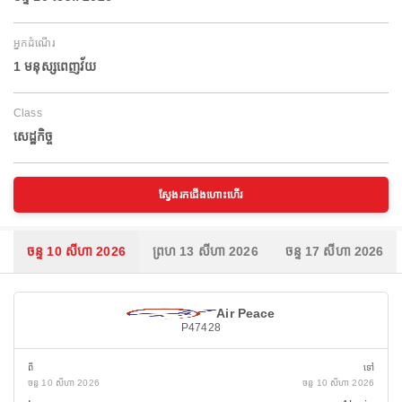
អ្នកដំណើរ
1 មនុស្សពេញវ័យ
Class
សេដ្ឋកិច្ច
ស្វែងរកជើងហោះហើរ
ចន្ទ 10 សីហា 2026
ព្រហ 13 សីហា 2026
ចន្ទ 17 សីហា 2026
Air Peace
P47428
ពី
ទៅ
ចន្ទ 10 សីហា 2026
ចន្ទ 10 សីហា 2026