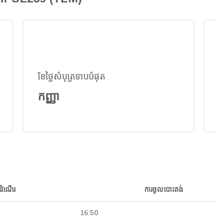
ខែថ្លៃសំបុត្រទាបបំផុត
កញ្ញា
ដំណើរ
ការចូលបោះតង់
16:50