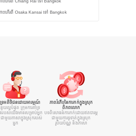
ោះហើរពី Chiang Rai ទៅ Bangkok
ោះហើរពី Osaka Kansai ទៅ Bangkok
ំទ្រអតិថិជនដោយអារម្មណ៍
ភាពរំភើបនៃការកក់ក្នុងស្រុក
ំនួយល្អបំផុត ក្រុមការគាំទ្រ
ពិភពលោក
ជនរបស់យើងមានសម្រាប់អ្នក
បទពិសោធន៍ការកក់ដោយឥតបារម្ភ
ជាមួយភាសាក្នុងស្រុករបស់
ជាមួយការទូទាត់ក្នុងស្រុក
អ្នក
រូបិយប័ណ្ណ និងភាសា