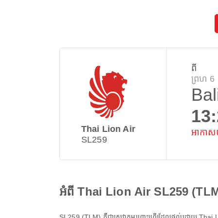
ពី
ព្រហ 6
Bal
13
Thai Lion Air
អាកាសយាន
SL259
អំពី Thai Lion Air SL259 (TL
SL259
(
TLM
) គឺជាសេវាកម្មហោះហើរដែលផ្តល់ដោយ
Thai L