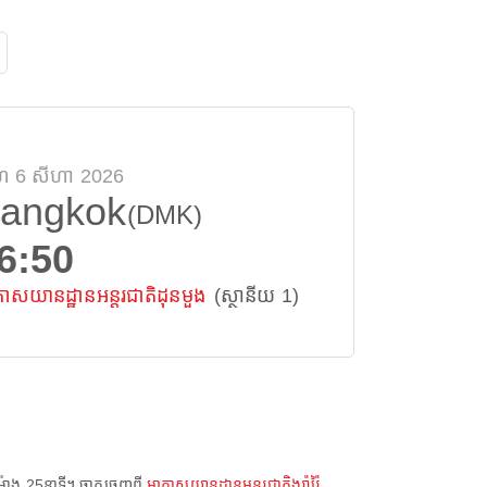
រហ 6 សីហា 2026
angkok
(DMK)
6:50
ាសយានដ្ឋានអន្តរជាតិដុនមួង
(ស្ថានីយ 1)
៉ោង 25នាទី
។ ចាកចេញពី
អាកាសយានដ្ឋានអន្តរជាតិងូរ៉ារ៉ៃ