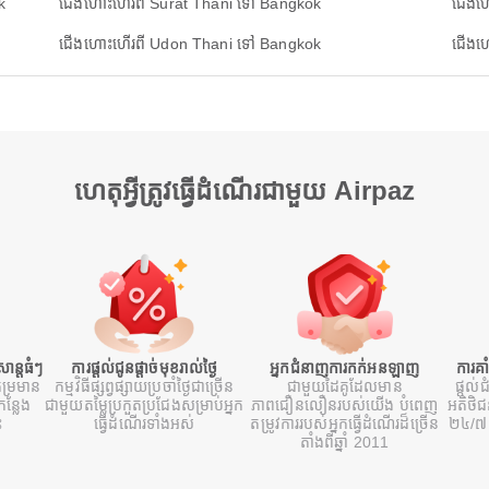
k
ជើងហោះហើរពី Surat Thani ទៅ Bangkok
ជើងហ
ជើងហោះហើរពី Udon Thani ទៅ Bangkok
ជើងហ
ហេតុអ្វីត្រូវធ្វើដំណើរជាមួយ Airpaz
ន្តធំៗ
ការផ្តល់ជូនផ្តាច់មុខរាល់ថ្ងៃ
អ្នកជំនាញការកក់អនឡាញ
ការគា
ម្រមាន
កម្មវិធីផ្សព្វផ្សាយប្រចាំថ្ងៃជាច្រើន
ជាមួយដៃគូដែលមាន
ផ្តល់ជ
ន្លែង
ជាមួយតម្លៃប្រកួតប្រជែងសម្រាប់អ្នក
ភាពជឿនលឿនរបស់យើង បំពេញ
អតិថិ
ះ
ធ្វើដំណើរទាំងអស់
តម្រូវការរបស់អ្នកធ្វើដំណើរដ៏ច្រើន
២៤/៧ 
តាំងពីឆ្នាំ 2011