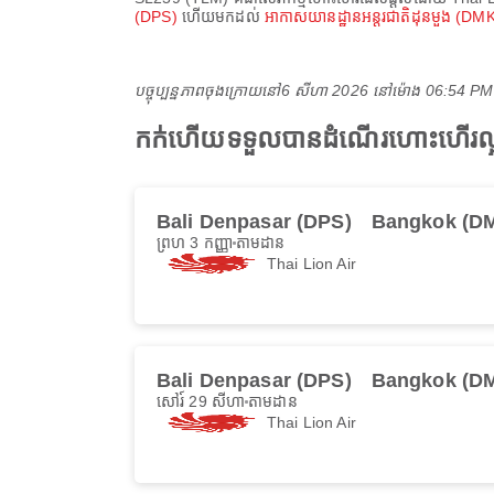
(DPS)
ហើយមកដល់
អាកាសយានដ្ឋានអន្តរជាតិដុនមួង (DM
បច្ចុប្បន្នភាពចុងក្រោយនៅ
6 សីហា 2026 នៅ​ម៉ោង 06:54 P
កក់ហើយទទួលបានដំណើរហោះហើរល្អ
Bali Denpasar (DPS)
Bangkok (D
ព្រហ 3 កញ្ញា
តាមដាន
Thai Lion Air
Bali Denpasar (DPS)
Bangkok (D
សៅរ៍ 29 សីហា
តាមដាន
Thai Lion Air