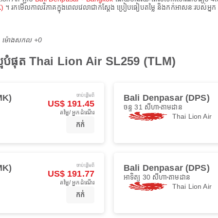
K)
។ រកមើលកាលវិភាគក្នុងពេលវេលាជាក់ស្តែង ប្រៀបធៀបតម្លៃ និងកក់អាសនៈរបស់អ្
M ម៉ោង​សកល +0
បំផុត Thai Lion Air SL259 (TLM)
ចាប់ផ្ដើមពី
MK)
Bali Denpasar (DPS)
US$ 191.45
ចន្ទ 31 សីហា
តាមដាន
តម្លៃ/ អ្នកដំណើរ
Thai Lion Air
កក់
ចាប់ផ្ដើមពី
MK)
Bali Denpasar (DPS)
US$ 191.77
អាទិត្យ 30 សីហា
តាមដាន
តម្លៃ/ អ្នកដំណើរ
Thai Lion Air
កក់