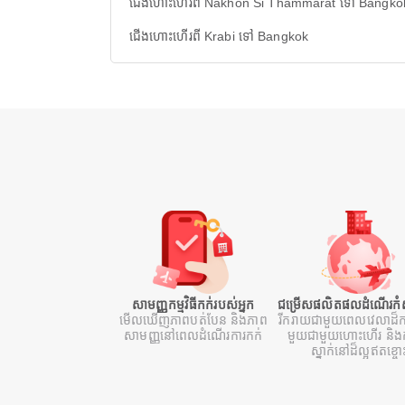
ជើងហោះហើរពី Nakhon Si Thammarat ទៅ Bangko
ជើងហោះហើរពី Krabi ទៅ Bangkok
សាមញ្ញកម្មវិធីកក់របស់អ្នក
ជម្រើសផលិតផលដំណើរកំសា
មើលឃើញភាពបត់បែន និងភាព
រីករាយជាមួយពេលវេលាដ៏ក
សាមញ្ញនៅពេលដំណើរការកក់
មួយជាមួយហោះហើរ និងក
ស្នាក់នៅដ៏ល្អឥតខ្ចោ