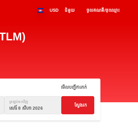
USD
ជំនួយ
ចូលគណនី/ចុះឈ្មោះ
(TLM)
មើលបញ្ជីការកក់
ត្រឡប់មកវិញ
ស្វែងរក
សៅរ៍ 8 សីហា 2026