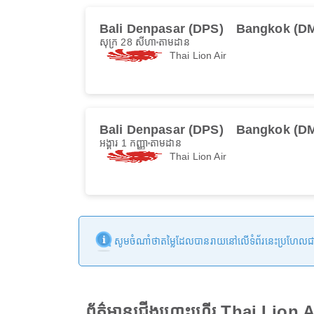
Bali Denpasar (DPS)
Bangkok (D
សុក្រ 28 សីហា
តាមដាន
Thai Lion Air
Bali Denpasar (DPS)
Bangkok (D
អង្គារ 1 កញ្ញា
តាមដាន
Thai Lion Air
សូមចំណាំថាតម្លៃដែលបានរាយនៅលើទំព័រនេះប្រហែលជាមិនទា
ព័ត៌មានជើងហោះហើរ Thai Lion 