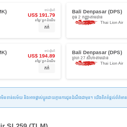
ចាប់ផ្ដើមពី
MK)
Bali Denpasar (DPS)
US$ 191.79
ពុធ 2 កញ្ញា
តាមដាន
តម្លៃ/ អ្នកដំណើរ
Thai Lion Air
កក់
ចាប់ផ្ដើមពី
MK)
Bali Denpasar (DPS)
US$ 194.89
ព្រហ 27 សីហា
តាមដាន
តម្លៃ/ អ្នកដំណើរ
Thai Lion Air
កក់
ន់សម័យ និងអាចផ្លាស់ប្តូរដោយគ្មានការជូនដំណឹងជាមុន។ យើងខិតខំផ្តល់ព័ត៌មានត្រឹមត្
Air SL259 (TLM)