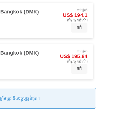
ចាប់ផ្ដើមពី
Bangkok (DMK)
US$ 194.1
តម្លៃ/ អ្នកដំណើរ
កក់
ចាប់ផ្ដើមពី
Bangkok (DMK)
US$ 195.84
តម្លៃ/ អ្នកដំណើរ
កក់
រូវ និងបច្ចុប្បន្នបំផុត។