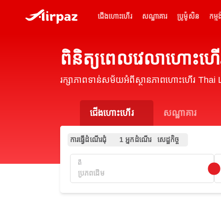
ជើងហោះហើរ
សណ្ឋាគារ
ប្រូម៉ូសិន
កម្មង
ពិនិត្យពេលវេលាហោះហើ
រក្សាភាពទាន់សម័យអំពីស្ថានភាពហោះហើរ Thai 
ជើងហោះហើរ
សណ្ឋាគារ
ការធ្វើដំណើរជុំ
1 អ្នកដំណើរ
សេដ្ឋកិច្ច
ពី