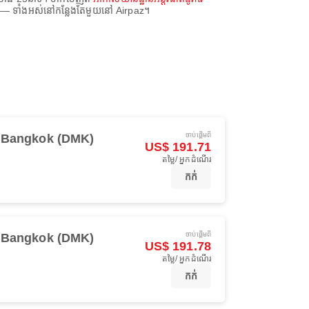
នក — ទាំងអស់នៅកន្លែងតែមួយនៅ Airpaz។
ចាប់ផ្ដើមពី
Bangkok (DMK)
US$ 191.71
តម្លៃ/ អ្នកដំណើរ
កក់
ចាប់ផ្ដើមពី
Bangkok (DMK)
US$ 191.78
តម្លៃ/ អ្នកដំណើរ
កក់