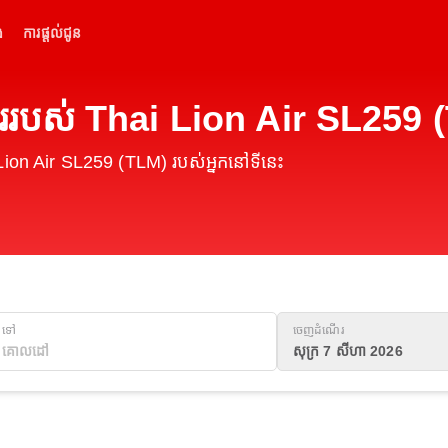
់
ការផ្តល់ជូន
ររបស់ Thai Lion Air SL259 
Lion Air SL259 (TLM) របស់អ្នកនៅទីនេះ
ទៅ
ចេញដំណើរ
សុក្រ 7 សីហា 2026