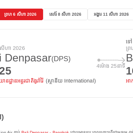
ព្រហ 6 សីហា 2026
សៅរ៍ 8 សីហា 2026
អង្គារ 11 សីហា 2026
ទៅ
 សីហា 2026
ព្
i Denpasar
B
(DPS)
4ម៉ោង 25នាទី
:25
1
ដ្ឋានអន្តរជាតិងូរ៉ារ៉ៃ
(ស្ថានីយ International)
អាក
M)
ion Air
ភ្ជាប់
Bali Denpasar - Bangkok
ដោយមានរយៈពេលហោះហើរជាមធ្យម
4ម