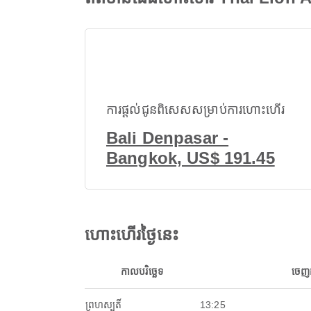
ការផ្តល់ជូនពិសេសសម្រាប់ការហោះហើរ
Bali Denpasar -
Bangkok, US$ 191.45
ហោះហើរថ្ងៃនេះ
កាលបរិច្ឆេទ
ចេញ
ព្រហស្បតិ៍
13:25