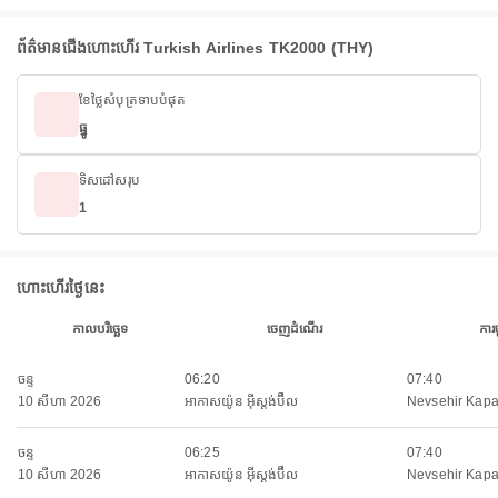
ព័ត៌មានជើងហោះហើរ Turkish Airlines TK2000 (THY)
ខែថ្លៃសំបុត្រទាបបំផុត
ធ្នូ
ទិសដៅសរុប
1
ហោះហើរថ្ងៃនេះ
កាលបរិច្ឆេទ
ចេញដំណើរ
ការ
ចន្ទ
06:20
07:40
10 សីហា 2026
អាកាសយ៉ូន អ៊ីស្តង់ប៊ឺល
Nevsehir Kapa
ចន្ទ
06:25
07:40
10 សីហា 2026
អាកាសយ៉ូន អ៊ីស្តង់ប៊ឺល
Nevsehir Kapa