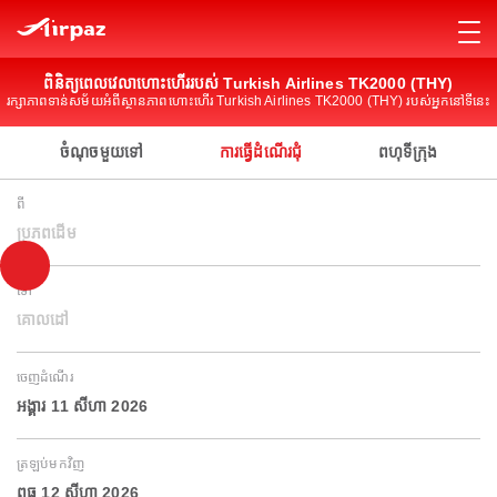
ពិនិត្យពេលវេលាហោះហើររបស់ Turkish Airlines TK2000 (THY)
រក្សាភាពទាន់សម័យអំពីស្ថានភាពហោះហើរ Turkish Airlines TK2000 (THY) របស់អ្នកនៅទីនេះ
ចំណុចមួយទៅ
ការធ្វើដំណើរជុំ
ពហុទីក្រុង
ពី
ប្រភពដើម
ទៅ
គោលដៅ
ចេញដំណើរ
អង្គារ 11 សីហា 2026
ត្រឡប់មកវិញ
ពុធ 12 សីហា 2026