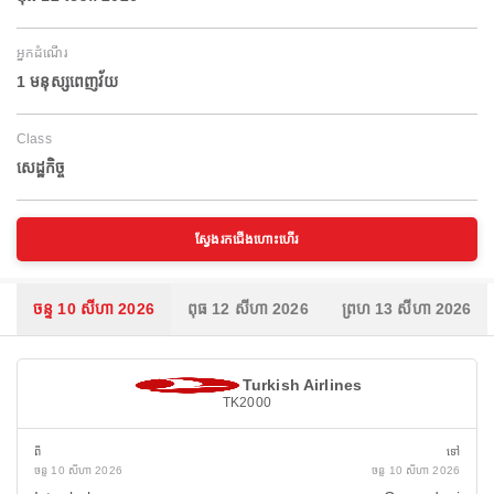
អ្នកដំណើរ
1 មនុស្សពេញវ័យ
Class
សេដ្ឋកិច្ច
ស្វែងរកជើងហោះហើរ
ចន្ទ 10 សីហា 2026
ពុធ 12 សីហា 2026
ព្រហ 13 សីហា 2026
Turkish Airlines
TK2000
ពី
ទៅ
ចន្ទ 10 សីហា 2026
ចន្ទ 10 សីហា 2026