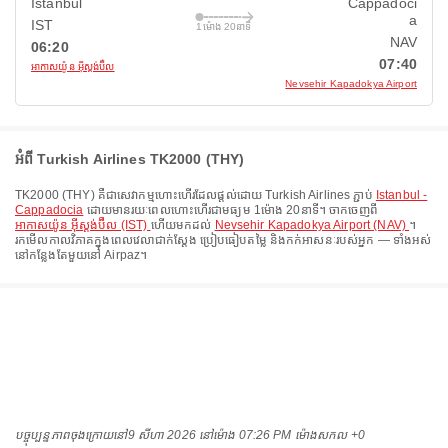
Istanbul
Cappadoci
a
IST
1ម៉ោង 20នាទី
NAV
06:20
07:40
អាកាសយ៉ូន អ៊ីស្តង់ប៊ឺល
Nevsehir Kapadokya Airport
អំពី Turkish Airlines TK2000 (THY)
TK2000
(
THY
) គឺជាសេវាកម្មហោះហើរដែលផ្តល់ដោយ
Turkish Airlines
ភ្ជាប់
Istanbul -
Cappadocia
ដោយមានរយៈពេលហោះហើរជាមធ្យម
1ម៉ោង 20នាទី
។ ចាកចេញពី
អាកាសយ៉ូន អ៊ីស្តង់ប៊ឺល (IST)
ហើយមកដល់
Nevsehir Kapadokya Airport (NAV)
។
រកមើលកាលវិភាគក្នុងពេលវេលាជាក់ស្តែង ប្រៀបធៀបតម្លៃ និងកក់អាសនៈរបស់អ្នក — ទាំងអស់
នៅកន្លែងតែមួយនៅ Airpaz។
បច្ចុប្បន្នភាពចុងក្រោយនៅ
9 សីហា 2026 នៅ​ម៉ោង 07:26 PM ម៉ោង​សកល +0