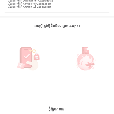
ជើងហោះហើរពី Dalaman ទៅ Cappadocia
ជើងហោះហើរពី Kayseri ទៅ Cappadocia
ជើងហោះហើរពី Amman ទៅ Cappadocia
ហេតុអ្វីត្រូវធ្វើដំណើរជាមួយ Airpaz
កុំឱ្យខកខាន!