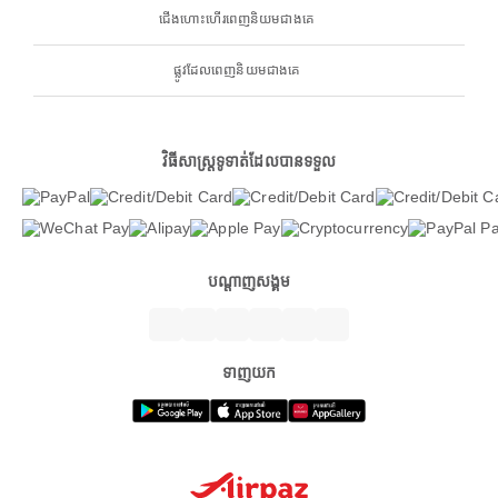
ជើងហោះហើរពេញនិយមជាងគេ
ផ្លូវដែលពេញនិយមជាងគេ
វិធីសាស្ត្រទូទាត់ដែលបានទទួល
បណ្តាញសង្គម
ទាញយក