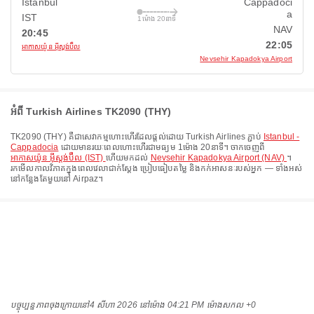
Istanbul
Cappadoci
a
IST
1ម៉ោង 20នាទី
NAV
20:45
22:05
អាកាសយ៉ូន អ៊ីស្តង់ប៊ឺល
Nevsehir Kapadokya Airport
អំពី Turkish Airlines TK2090 (THY)
TK2090
(
THY
) គឺជាសេវាកម្មហោះហើរដែលផ្តល់ដោយ
Turkish Airlines
ភ្ជាប់
Istanbul -
Cappadocia
ដោយមានរយៈពេលហោះហើរជាមធ្យម
1ម៉ោង 20នាទី
។ ចាកចេញពី
អាកាសយ៉ូន អ៊ីស្តង់ប៊ឺល (IST)
ហើយមកដល់
Nevsehir Kapadokya Airport (NAV)
។
រកមើលកាលវិភាគក្នុងពេលវេលាជាក់ស្តែង ប្រៀបធៀបតម្លៃ និងកក់អាសនៈរបស់អ្នក — ទាំងអស់
នៅកន្លែងតែមួយនៅ Airpaz។
បច្ចុប្បន្នភាពចុងក្រោយនៅ
4 សីហា 2026 នៅ​ម៉ោង 04:21 PM ម៉ោង​សកល +0