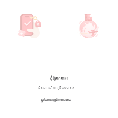
កុំឱ្យខកខាន!
ជើងហោះហើរពេញនិយមជាងគេ
ផ្លូវដែលពេញនិយមជាងគេ