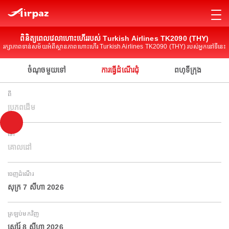
ពិនិត្យពេលវេលាហោះហើររបស់ Turkish Airlines TK2090 (THY)
រក្សាភាពទាន់សម័យអំពីស្ថានភាពហោះហើរ Turkish Airlines TK2090 (THY) របស់អ្នកនៅទីនេះ
ចំណុចមួយទៅ
ការធ្វើដំណើរជុំ
ពហុទីក្រុង
ពី
ប្រភពដើម
ទៅ
គោលដៅ
ចេញដំណើរ
សុក្រ 7 សីហា 2026
ត្រឡប់មកវិញ
សៅរ៍ 8 សីហា 2026