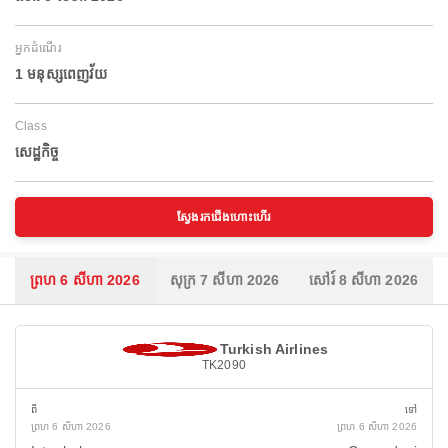
អ្នកដំណើរ
1 មនុស្សពេញវ័យ
Class
សេដ្ឋកិច្ច
ស្វែងរកជើងហោះហើរ
ព្រហ 6 សីហា 2026
សុក្រ 7 សីហា 2026
សៅរ៍ 8 សីហា 2026
Turkish Airlines
TK2090
ពី
ទៅ
ព្រហ 6 សីហា 2026
ព្រហ 6 សីហា 2026