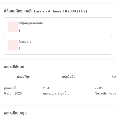
ព័ត៌មានជើងហោះហើរ Turkish Airlines TK2090 (THY)
ខែថ្លៃសំបុត្រទាបបំផុត
ធ្នូ
ទិសដៅសរុប
1
ហោះហើរថ្ងៃនេះ
កាលបរិច្ឆេទ
ចេញដំណើរ
ការ
ព្រហស្បតិ៍
20:45
22:05
6 សីហា 2026
អាកាសយ៉ូន អ៊ីស្តង់ប៊ឺល
Nevsehir Kapa
ហោះហើរខាងមុខ