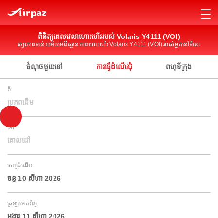
ពិនិត្យពេលវេលាហោះហើររបស់ Volaris Y4111 (VOI)
រក្សាភាពទាន់សម័យអំពីស្ថានភាពហោះហើរ Volaris Y4111 (VOI) របស់អ្នកនៅទីនេះ
ចំណុចមួយទៅ
ការធ្វើដំណើរជុំ
ពហុទីក្រុង
ពី
ប្រភពដើម
ទៅ
គោលដៅ
ចេញដំណើរ
ចន្ទ 10 សីហា 2026
ត្រឡប់មកវិញ
អង្គារ 11 សីហា 2026