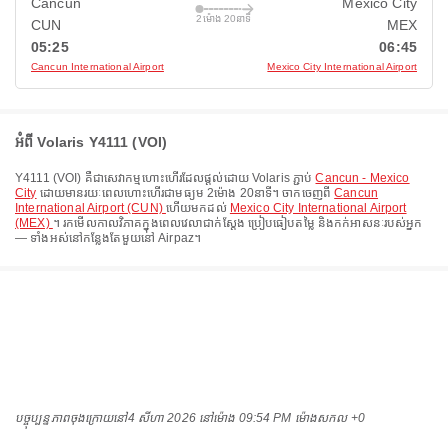
Cancun
Mexico City
2ម៉ោង 20នាទី
CUN
MEX
05:25
06:45
Cancun International Airport
Mexico City International Airport
អំពី Volaris Y4111 (VOI)
Y4111
(
VOI
) គឺជាសេវាកម្មហោះហើរដែលផ្តល់ដោយ
Volaris
ភ្ជាប់
Cancun - Mexico
City
ដោយមានរយៈពេលហោះហើរជាមធ្យម
2ម៉ោង 20នាទី
។ ចាកចេញពី
Cancun
International Airport (CUN)
ហើយមកដល់
Mexico City International Airport
(MEX)
។ រកមើលកាលវិភាគក្នុងពេលវេលាជាក់ស្តែង ប្រៀបធៀបតម្លៃ និងកក់អាសនៈរបស់អ្នក
— ទាំងអស់នៅកន្លែងតែមួយនៅ Airpaz។
បច្ចុប្បន្នភាពចុងក្រោយនៅ
4 សីហា 2026 នៅ​ម៉ោង 09:54 PM ម៉ោង​សកល +0