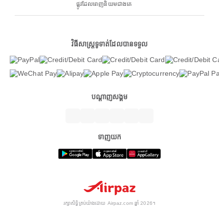
ផ្លូវដែលពេញនិយមជាងគេ
វិធីសាស្ត្រទូទាត់ដែលបានទទួល
បណ្តាញសង្គម
ទាញយក
រក្សាសិទ្ធិគ្រប់យ៉ាងដោយ Airpaz.com ឆ្នាំ 2026។