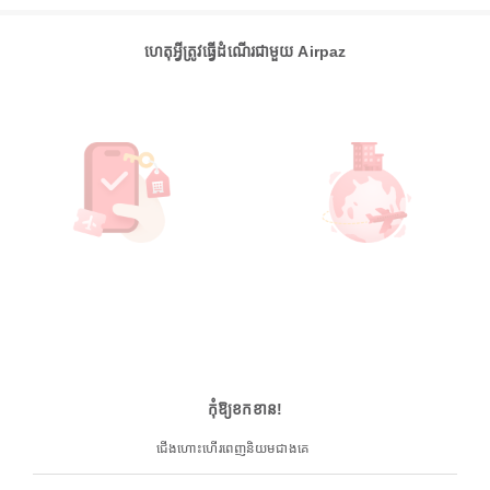
ហេតុអ្វីត្រូវធ្វើដំណើរជាមួយ Airpaz
កុំឱ្យខកខាន!
ជើងហោះហើរពេញនិយមជាងគេ