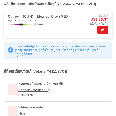
កក់ហើយទទួលបានដំណើរហោះហើរល្អបំផុត Volaris Y4111 (VOI)
Cancun (CUN)
Mexico City (MEX)
ចាប់ផ្ដើមពី
US$ 83.37
អង្គារ 25 សីហា
តាមដាន
តម្លៃ/ អ្នកដំណើរ
Volaris
កក់
សូមចំណាំថាតម្លៃដែលបានរាយនៅលើទំព័រនេះប្រហែលជាមិនទាន់សម័យ និងអាច
ផ្លាស់ប្តូរដោយគ្មានការជូនដំណឹងជាមុន។ យើងខិតខំផ្តល់ព័ត៌មានត្រឹមត្រូវ និង
បច្ចុប្បន្នបំផុត។
ព័ត៌មានជើងហោះហើរ Volaris Y4111 (VOI)
ការផ្តល់ជូនពិសេសសម្រាប់ការហោះហើរ
Cancun - Mexico City
US$ 83.37
ខែថ្លៃសំបុត្រទាបបំផុត
សីហា