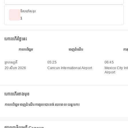
ទិសដៅសរុប
1
ហោះហើរថ្ងៃនេះ
កាលបរិច្ឆេទ
ចេញដំណើរ
ការ
ព្រហស្បតិ៍
05:25
06:45
20 សីហា 2026
Cancun International Airport
Mexico City In
Airport
ហោះហើរខាងមុខ
កាលបរិច្ឆេទ
ចេញដំណើរ
ការចូលបោះតង់
រយះពេល
យន្តហោះ
ផ្លូវពេញនិយមពី Cancun