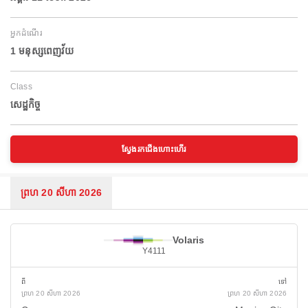
អ្នកដំណើរ
1 មនុស្សពេញវ័យ
Class
សេដ្ឋកិច្ច
ស្វែងរកជើងហោះហើរ
ព្រហ 20 សីហា 2026
Volaris
Y4111
ពី
ទៅ
ព្រហ 20 សីហា 2026
ព្រហ 20 សីហា 2026