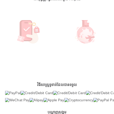
វិធីសាស្ត្រទូទាត់ដែលបានទទួល
បណ្តាញសង្គម