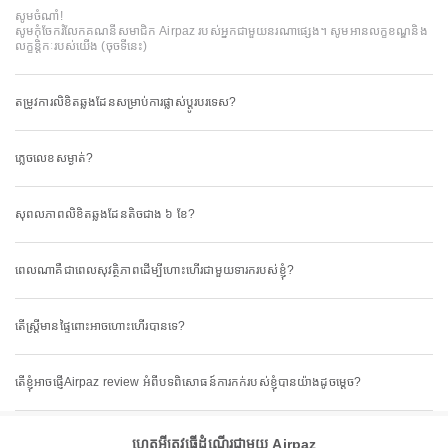
សូមចំណាំ!
សូមកុំចែករំលែកគណនីសមាជិក Airpaz របស់អ្នកជាមួយនរណាផ្សេង។ សូមអានលក្ខខណ្ឌនិង
លក្ខន្តិកៈរបស់យើង
(ចុចទីនេះ)
តម្រូវការលិខិតឆ្លងដែនសម្រាប់ការផ្លាស់ប្តូរបរទេស?
ភ្លេចលេខសម្ងាត់?
សុពលភាពលិខិតឆ្លងដែនតិចជាង ៦ ខែ?
ពេលណាគឺជាពេលសុវត្ថិភាពដើម្បីហោះហើរជាមួយទារករបស់ខ្ញុំ?
តើស្ត្រីមានផ្ទៃពោះអាចហោះហើរបានទេ?
តើខ្ញុំអាចផ្ញើAirpaz review អំពីបទពិសោធន៍ការកក់របស់ខ្ញុំបានយ៉ាងដូចម្តេច?
ហេតុអ្វីត្រូវធ្វើដំណើរជាមួយ Airpaz