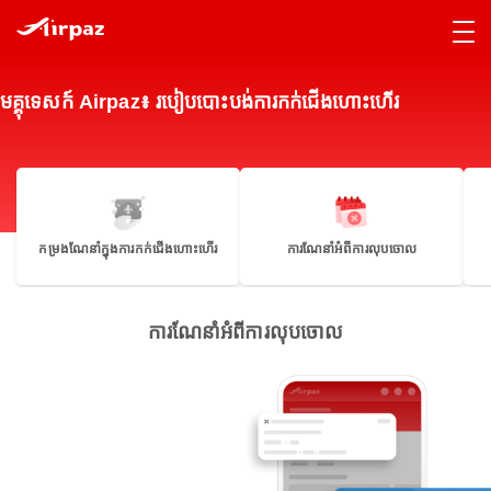
មគ្គុទេសក៍ Airpaz៖ របៀបបោះបង់ការកក់ជើងហោះហើរ
កម្រងណែនាំក្នុងការកក់ជើងហោះហើរ
ការណែនាំអំពីការលុបចោល
ការណែនាំអំពីការលុបចោល