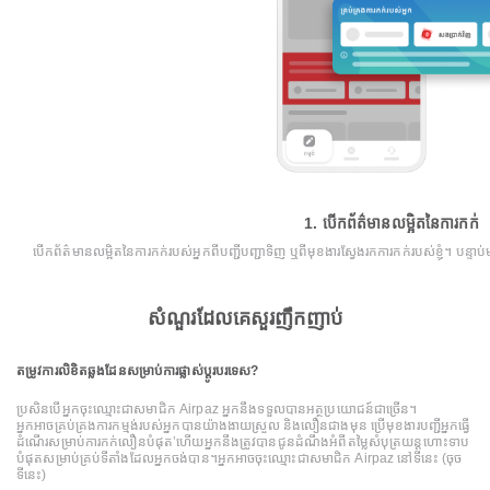
1. បើកព័ត៌មានលម្អិតនៃការកក់
បើកព័ត៌មានលម្អិតនៃការកក់របស់អ្នកពីបញ្ជីបញ្ជាទិញ ឬពីមុខងារស្វែងរកការកក់របស់ខ្ញុំ។ បន្ទាប
សំណួរដែលគេសួរញឹកញាប់
តម្រូវការលិខិតឆ្លងដែនសម្រាប់ការផ្លាស់ប្តូរបរទេស?
ប្រសិនបើអ្នកចុះឈ្មោះជាសមាជិក Airpaz អ្នកនឹងទទួលបានអត្ថប្រយោជន៍ជាច្រើន។
អ្នកអាចគ្រប់គ្រងការកម្មង់របស់អ្នកបានយ៉ាងងាយស្រួល និងលឿនជាងមុន ប្រើមុខងារបញ្ជីអ្នកធ្វើ
ដំណើរសម្រាប់ការកក់លឿនបំផុត’ហើយអ្នកនឹងត្រូវបានជូនដំណឹងអំពីតម្លៃសំបុត្រយន្តហោះទាប
បំផុតសម្រាប់គ្រប់ទីតាំងដែលអ្នកចង់បាន។អ្នកអាចចុះឈ្មោះជាសមាជិក Airpaz នៅទីនេះ
(ចុច
ទីនេះ)