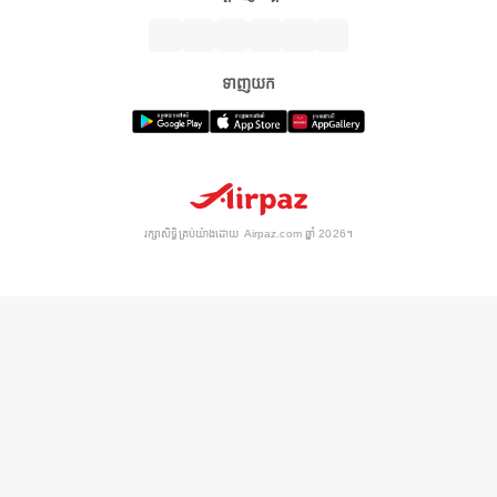
ទាញយក
រក្សាសិទ្ធិគ្រប់យ៉ាងដោយ Airpaz.com ឆ្នាំ 2026។