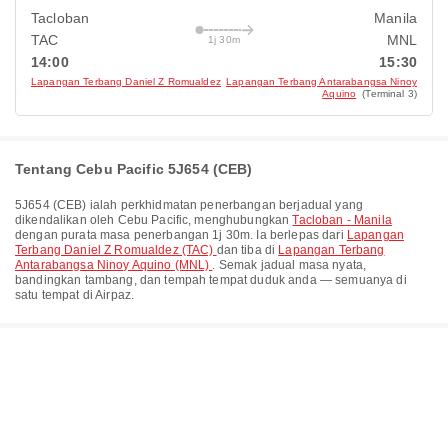
Tacloban
Manila
TAC
MNL
1j 30m
14:00
15:30
Lapangan Terbang Daniel Z Romualdez
Lapangan Terbang Antarabangsa Ninoy
Aquino
(Terminal 3)
Tentang Cebu Pacific 5J654 (CEB)
5J654
(
CEB
) ialah perkhidmatan penerbangan berjadual yang
dikendalikan oleh
Cebu Pacific
, menghubungkan
Tacloban - Manila
dengan purata masa penerbangan
1j 30m
. Ia berlepas dari
Lapangan
Terbang Daniel Z Romualdez (TAC)
dan tiba di
Lapangan Terbang
Antarabangsa Ninoy Aquino (MNL)
. Semak jadual masa nyata,
bandingkan tambang, dan tempah tempat duduk anda — semuanya di
satu tempat di Airpaz.