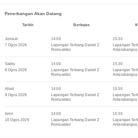
Penerbangan Akan Datang
Tarikh
Berlepas
K
Jumaat
14:00
15:30
7 Ogos 2026
Lapangan Terbang Daniel Z
Lapangan Ter
Romualdez
Antarabangsa 
Sabtu
14:00
15:30
8 Ogos 2026
Lapangan Terbang Daniel Z
Lapangan Ter
Romualdez
Antarabangsa 
Ahad
14:00
15:30
9 Ogos 2026
Lapangan Terbang Daniel Z
Lapangan Ter
Romualdez
Antarabangsa 
Isnin
14:00
15:30
10 Ogos 2026
Lapangan Terbang Daniel Z
Lapangan Ter
Romualdez
Antarabangsa 