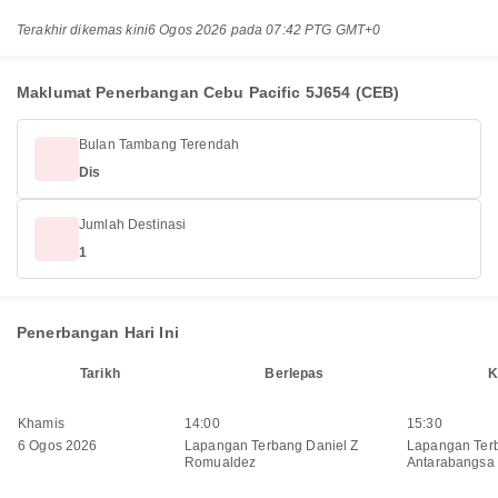
Terakhir dikemas kini
6 Ogos 2026 pada 07:42 PTG GMT+0
Maklumat Penerbangan Cebu Pacific 5J654 (CEB)
Bulan Tambang Terendah
Dis
Jumlah Destinasi
1
Penerbangan Hari Ini
Tarikh
Berlepas
K
Khamis
14:00
15:30
6 Ogos 2026
Lapangan Terbang Daniel Z
Lapangan Ter
Romualdez
Antarabangsa 