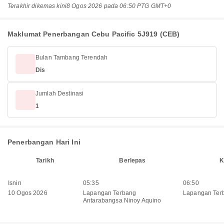
Terakhir dikemas kini
8 Ogos 2026 pada 06:50 PTG GMT+0
Maklumat Penerbangan Cebu Pacific 5J919 (CEB)
Bulan Tambang Terendah
Dis
Jumlah Destinasi
1
Penerbangan Hari Ini
Tarikh
Berlepas
K
Isnin
05:35
06:50
10 Ogos 2026
Lapangan Terbang
Lapangan Ter
Antarabangsa Ninoy Aquino