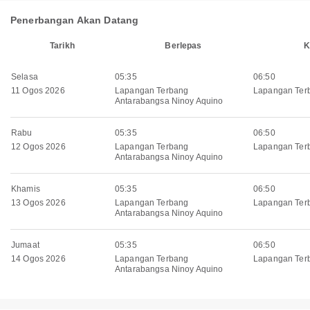
Penerbangan Akan Datang
Tarikh
Berlepas
K
Selasa
05:35
06:50
11 Ogos 2026
Lapangan Terbang
Lapangan Ter
Antarabangsa Ninoy Aquino
Rabu
05:35
06:50
12 Ogos 2026
Lapangan Terbang
Lapangan Ter
Antarabangsa Ninoy Aquino
Khamis
05:35
06:50
13 Ogos 2026
Lapangan Terbang
Lapangan Ter
Antarabangsa Ninoy Aquino
Jumaat
05:35
06:50
14 Ogos 2026
Lapangan Terbang
Lapangan Ter
Antarabangsa Ninoy Aquino