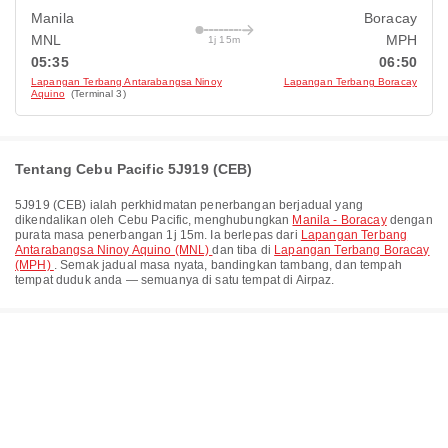
Manila
Boracay
MNL
MPH
1j 15m
05:35
06:50
Lapangan Terbang Antarabangsa Ninoy
Lapangan Terbang Boracay
Aquino
(Terminal 3)
Tentang Cebu Pacific 5J919 (CEB)
5J919
(
CEB
) ialah perkhidmatan penerbangan berjadual yang
dikendalikan oleh
Cebu Pacific
, menghubungkan
Manila - Boracay
dengan
purata masa penerbangan
1j 15m
. Ia berlepas dari
Lapangan Terbang
Antarabangsa Ninoy Aquino (MNL)
dan tiba di
Lapangan Terbang Boracay
(MPH)
. Semak jadual masa nyata, bandingkan tambang, dan tempah
tempat duduk anda — semuanya di satu tempat di Airpaz.