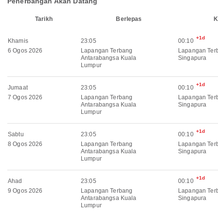
Penerbangan Akan Datang
Tarikh
Berlepas
K
+1d
Khamis
23:05
00:10
6 Ogos 2026
Lapangan Terbang
Lapangan Ter
Antarabangsa Kuala
Singapura
Lumpur
+1d
Jumaat
23:05
00:10
7 Ogos 2026
Lapangan Terbang
Lapangan Ter
Antarabangsa Kuala
Singapura
Lumpur
+1d
Sabtu
23:05
00:10
8 Ogos 2026
Lapangan Terbang
Lapangan Ter
Antarabangsa Kuala
Singapura
Lumpur
+1d
Ahad
23:05
00:10
9 Ogos 2026
Lapangan Terbang
Lapangan Ter
Antarabangsa Kuala
Singapura
Lumpur