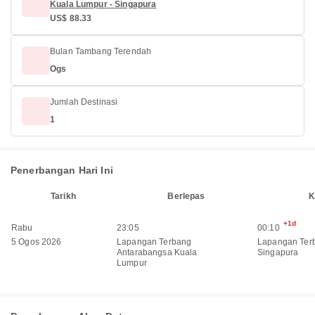
Kuala Lumpur - Singapura
US$ 88.33
Bulan Tambang Terendah
Ogs
Jumlah Destinasi
1
Penerbangan Hari Ini
Tarikh
Berlepas
K
+1d
Rabu
23:05
00:10
5 Ogos 2026
Lapangan Terbang
Lapangan Ter
Antarabangsa Kuala
Singapura
Lumpur