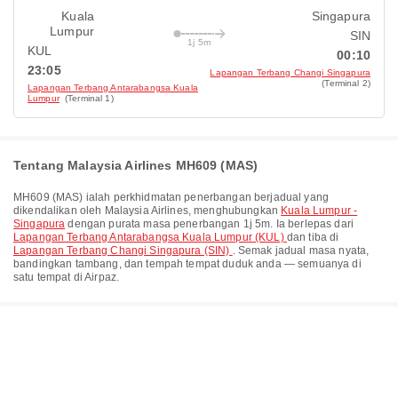
Kuala
Singapura
Lumpur
SIN
1j 5m
KUL
00:10
23:05
Lapangan Terbang Changi Singapura
(Terminal 2)
Lapangan Terbang Antarabangsa Kuala
Lumpur
(Terminal 1)
Tentang Malaysia Airlines MH609 (MAS)
MH609
(
MAS
) ialah perkhidmatan penerbangan berjadual yang
dikendalikan oleh
Malaysia Airlines
, menghubungkan
Kuala Lumpur -
Singapura
dengan purata masa penerbangan
1j 5m
. Ia berlepas dari
Lapangan Terbang Antarabangsa Kuala Lumpur (KUL)
dan tiba di
Lapangan Terbang Changi Singapura (SIN)
. Semak jadual masa nyata,
bandingkan tambang, dan tempah tempat duduk anda — semuanya di
satu tempat di Airpaz.