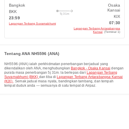
Bangkok
Osaka
Kansai
BKK
5j 31m
KIX
23:59
07:30
Lapangan Terbang Suvarnabhumi
Lapangan Terbang Antarabangsa
Kansai
(Terminal 1)
Tentang ANA NH5596 (ANA)
NH5596
(
ANA
) ialah perkhidmatan penerbangan berjadual yang
dikendalikan oleh
ANA
, menghubungkan
Bangkok - Osaka Kansai
dengan
purata masa penerbangan
5j 31m
. Ia berlepas dari
Lapangan Terbang
Suvarnabhumi (BKK)
dan tiba di
Lapangan Terbang Antarabangsa Kansai
(KIX)
. Semak jadual masa nyata, bandingkan tambang, dan tempah
tempat duduk anda — semuanya di satu tempat di Airpaz.