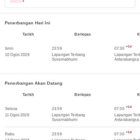
1
Penerbangan Hari Ini
Tarikh
Berlepas
K
+1d
Isnin
23:59
07:30
10 Ogos 2026
Lapangan Terbang
Lapangan Ter
Suvarnabhumi
Antarabangsa
Penerbangan Akan Datang
Tarikh
Berlepas
K
+1d
Selasa
23:59
07:30
11 Ogos 2026
Lapangan Terbang
Lapangan Ter
Suvarnabhumi
Antarabangsa
+1d
Rabu
23:59
07:30