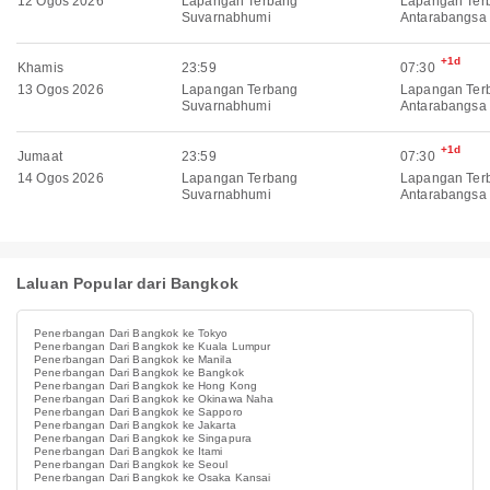
12 Ogos 2026
Lapangan Terbang
Lapangan Ter
Suvarnabhumi
Antarabangsa
+1d
Khamis
23:59
07:30
13 Ogos 2026
Lapangan Terbang
Lapangan Ter
Suvarnabhumi
Antarabangsa
+1d
Jumaat
23:59
07:30
14 Ogos 2026
Lapangan Terbang
Lapangan Ter
Suvarnabhumi
Antarabangsa
Laluan Popular dari Bangkok
Penerbangan Dari Bangkok ke Tokyo
Penerbangan Dari Bangkok ke Kuala Lumpur
Penerbangan Dari Bangkok ke Manila
Penerbangan Dari Bangkok ke Bangkok
Penerbangan Dari Bangkok ke Hong Kong
Penerbangan Dari Bangkok ke Okinawa Naha
Penerbangan Dari Bangkok ke Sapporo
Penerbangan Dari Bangkok ke Jakarta
Penerbangan Dari Bangkok ke Singapura
Penerbangan Dari Bangkok ke Itami
Penerbangan Dari Bangkok ke Seoul
Penerbangan Dari Bangkok ke Osaka Kansai