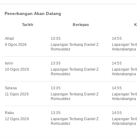
Penerbangan Akan Datang
Tarikh
Berlepas
K
Ahad
13:35
14:55
9 Ogos 2026
Lapangan Terbang Daniel Z
Lapangan Ter
Romualdez
Antarabangsa 
Isnin
13:35
14:55
10 Ogos 2026
Lapangan Terbang Daniel Z
Lapangan Ter
Romualdez
Antarabangsa 
Selasa
13:35
14:55
11 Ogos 2026
Lapangan Terbang Daniel Z
Lapangan Ter
Romualdez
Antarabangsa 
Rabu
13:35
14:55
12 Ogos 2026
Lapangan Terbang Daniel Z
Lapangan Ter
Romualdez
Antarabangsa 