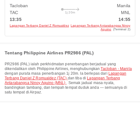
Tacloban
Manila
TAC
MNL
1j 20m
13:35
14:55
Lapangan Terbang Daniel Z Romualdez
Lapangan Terbang Antarabangsa Ninoy
Aquino
(Terminal 2)
Tentang Philippine Airlines PR2986 (PAL)
PR2986
(
PAL
) ialah perkhidmatan penerbangan berjadual yang
dikendalikan oleh
Philippine Airlines
, menghubungkan
Tacloban - Manila
dengan purata masa penerbangan
1j 20m
. Ia berlepas dari
Lapangan
Terbang Daniel Z Romualdez (TAC)
dan tiba di
Lapangan Terbang
Antarabangsa Ninoy Aquino (MNL)
. Semak jadual masa nyata,
bandingkan tambang, dan tempah tempat duduk anda — semuanya di
satu tempat di Airpaz.