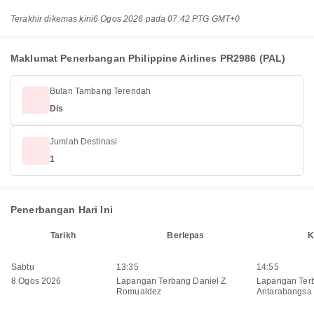
Terakhir dikemas kini
6 Ogos 2026 pada 07:42 PTG GMT+0
Maklumat Penerbangan Philippine Airlines PR2986 (PAL)
Bulan Tambang Terendah
Dis
Jumlah Destinasi
1
Penerbangan Hari Ini
Tarikh
Berlepas
K
Sabtu
13:35
14:55
8 Ogos 2026
Lapangan Terbang Daniel Z
Lapangan Ter
Romualdez
Antarabangsa 