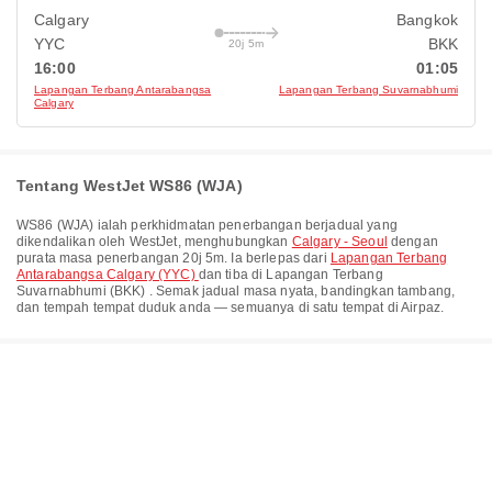
Calgary
Bangkok
YYC
BKK
20j 5m
16:00
01:05
Lapangan Terbang Antarabangsa
Lapangan Terbang Suvarnabhumi
Calgary
Tentang WestJet WS86 (WJA)
WS86
(
WJA
) ialah perkhidmatan penerbangan berjadual yang
dikendalikan oleh
WestJet
, menghubungkan
Calgary - Seoul
dengan
purata masa penerbangan
20j 5m
. Ia berlepas dari
Lapangan Terbang
Antarabangsa Calgary (YYC)
dan tiba di
Lapangan Terbang
Suvarnabhumi (BKK)
. Semak jadual masa nyata, bandingkan tambang,
dan tempah tempat duduk anda — semuanya di satu tempat di Airpaz.