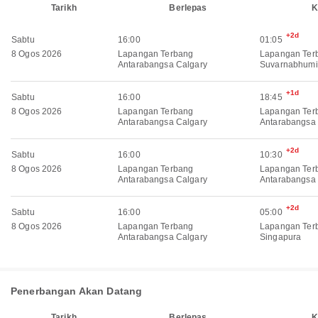
Tarikh
Berlepas
K
+2d
Sabtu
16:00
01:05
8 Ogos 2026
Lapangan Terbang
Lapangan Ter
Antarabangsa Calgary
Suvarnabhumi
+1d
Sabtu
16:00
18:45
8 Ogos 2026
Lapangan Terbang
Lapangan Ter
Antarabangsa Calgary
Antarabangsa
+2d
Sabtu
16:00
10:30
8 Ogos 2026
Lapangan Terbang
Lapangan Ter
Antarabangsa Calgary
Antarabangsa
+2d
Sabtu
16:00
05:00
8 Ogos 2026
Lapangan Terbang
Lapangan Ter
Antarabangsa Calgary
Singapura
Penerbangan Akan Datang
Tarikh
Berlepas
K