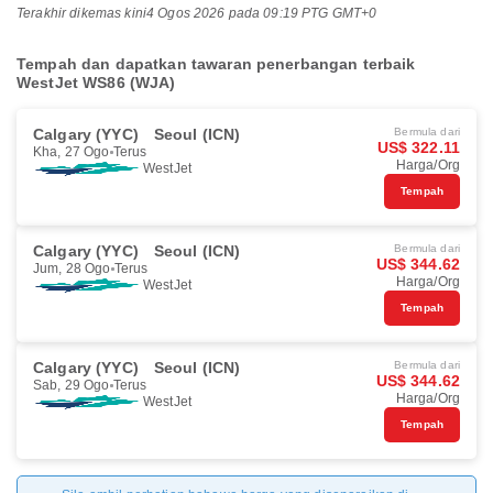
Terakhir dikemas kini
4 Ogos 2026 pada 09:19 PTG GMT+0
Tempah dan dapatkan tawaran penerbangan terbaik
WestJet WS86 (WJA)
Calgary (YYC)
Seoul (ICN)
Bermula dari
US$ 322.11
Kha, 27 Ogo
Terus
Harga/Org
WestJet
Tempah
Calgary (YYC)
Seoul (ICN)
Bermula dari
US$ 344.62
Jum, 28 Ogo
Terus
Harga/Org
WestJet
Tempah
Calgary (YYC)
Seoul (ICN)
Bermula dari
US$ 344.62
Sab, 29 Ogo
Terus
Harga/Org
WestJet
Tempah