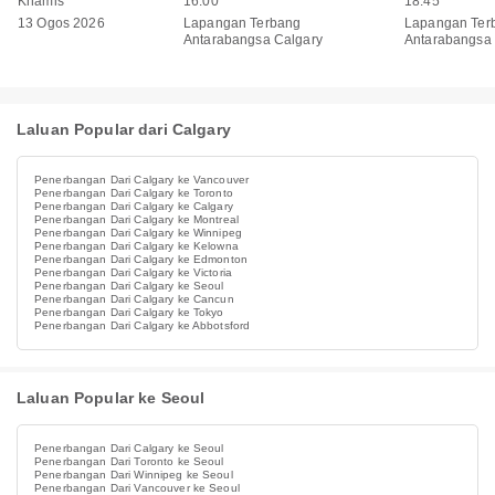
Khamis
16:00
18:45
13 Ogos 2026
Lapangan Terbang
Lapangan Ter
Antarabangsa Calgary
Antarabangsa
Laluan Popular dari Calgary
Penerbangan Dari Calgary ke Vancouver
Penerbangan Dari Calgary ke Toronto
Penerbangan Dari Calgary ke Calgary
Penerbangan Dari Calgary ke Montreal
Penerbangan Dari Calgary ke Winnipeg
Penerbangan Dari Calgary ke Kelowna
Penerbangan Dari Calgary ke Edmonton
Penerbangan Dari Calgary ke Victoria
Penerbangan Dari Calgary ke Seoul
Penerbangan Dari Calgary ke Cancun
Penerbangan Dari Calgary ke Tokyo
Penerbangan Dari Calgary ke Abbotsford
Laluan Popular ke Seoul
Penerbangan Dari Calgary ke Seoul
Penerbangan Dari Toronto ke Seoul
Penerbangan Dari Winnipeg ke Seoul
Penerbangan Dari Vancouver ke Seoul