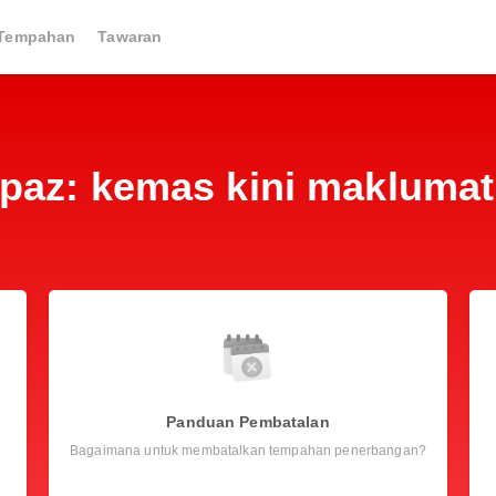
Tempahan
Tawaran
rpaz: kemas kini makluma
Panduan Pembatalan
Bagaimana untuk membatalkan tempahan penerbangan?