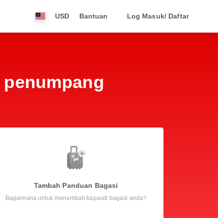
USD
Bantuan
Log Masuk/ Daftar
t penumpang
Tambah Panduan Bagasi
Bagaimana untuk menambah kapasiti bagasi anda?