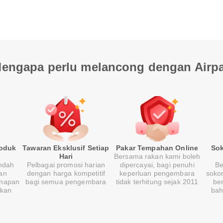
engapa perlu melancong dengan Airp
roduk
Tawaran Eksklusif Setiap
Pakar Tempahan Online
So
Hari
Bersama rakan kami boleh
indah
Pelbagai promosi harian
dipercayai, bagi penuhi
Be
an
dengan harga kompetitif
keperluan pengembara
soko
inapan
bagi semua pengembara
tidak terhitung sejak 2011
be
kan
bah