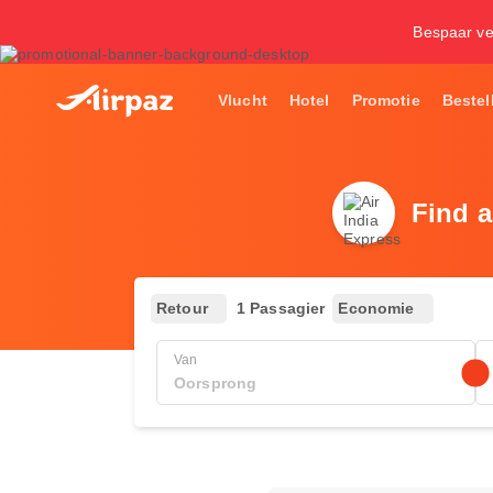
Bespaar ve
Vlucht
Hotel
Promotie
Bestel
Find a
Retour
1 Passagier
Economie
Van