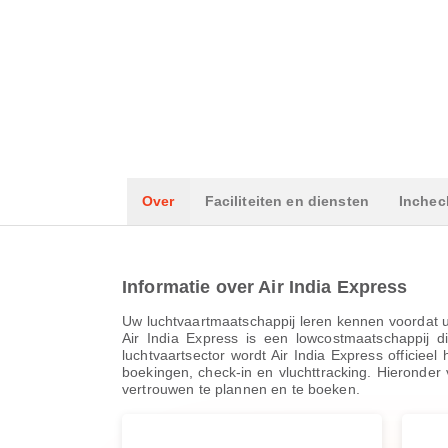
Over
Faciliteiten en diensten
Inchec
Informatie over Air India Express
Uw luchtvaartmaatschappij leren kennen voordat u v
Air India Express is een lowcostmaatschappij d
luchtvaartsector wordt Air India Express officie
boekingen, check-in en vluchttracking. Hieronder v
vertrouwen te plannen en te boeken.