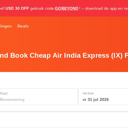
el!
USD 30 OFF
gebruik code
GOBEYOND
! – download de app en re
lingen
Deals
nd Book Cheap Air India Express (IX) F
Naar
Vertrek
vr 31 jul 2026