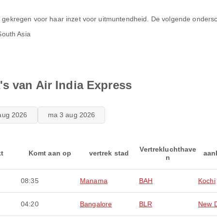
ng gekregen voor haar inzet voor uitmuntendheid. De volgende onders
South Asia
s van Air India Express
aug 2026
ma 3 aug 2026
Vertrekluchthave
kt
Komt aan op
vertrek stad
aan
n
08:35
Manama
BAH
Kochi
04:20
Bangalore
BLR
New D