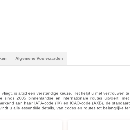
ken
Algemene Voorwaarden
liegt, is altijd een verstandige keuze. Het helpt u met vertrouwen t
ie sinds 2005 binnenlandse en internationale routes uitvoert, met
el herkend aan haar IATA-code (IX) en ICAO-code (AXB), de standaardi
indt u alle essentiële details, van codes en routes tot belangrijke f