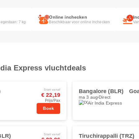
Online inchecken
In
egestaan: 7 kg
Beschikbaar voor online inchecken
Van
ndia Express vluchtdeals
Start vanaf
)
Bangalore (BLR)
Goa
€ 22,19
ma 3 aug
Direct
Prijs/Pax
Air India Express
Boek
Start vanaf
BLR)
Tiruchirappalli (TRZ)