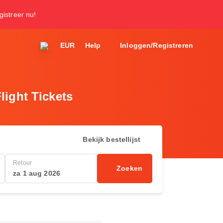
gistreer nu!
EUR
Help
Inloggen/Registreren
light Tickets
Bekijk bestellijst
Retour
Zoeken
za 1 aug 2026