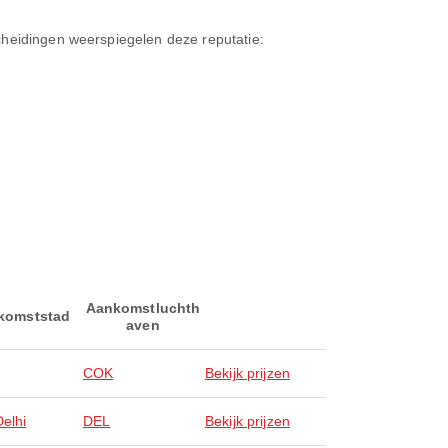
cheidingen weerspiegelen deze reputatie:
Aankomstluchth
komststad
aven
COK
Bekijk prijzen
elhi
DEL
Bekijk prijzen