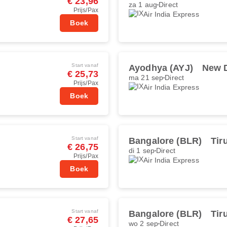
€ 23,96
za 1 aug
Direct
Prijs/Pax
Air India Express
Boek
Start vanaf
Ayodhya (AYJ)
New D
€ 25,73
ma 21 sep
Direct
Prijs/Pax
Air India Express
Boek
Start vanaf
Bangalore (BLR)
Tir
€ 26,75
di 1 sep
Direct
Prijs/Pax
Air India Express
Boek
Start vanaf
Bangalore (BLR)
Tir
€ 27,65
wo 2 sep
Direct