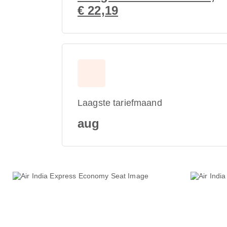
€ 22,19
Laagste tariefmaand
aug