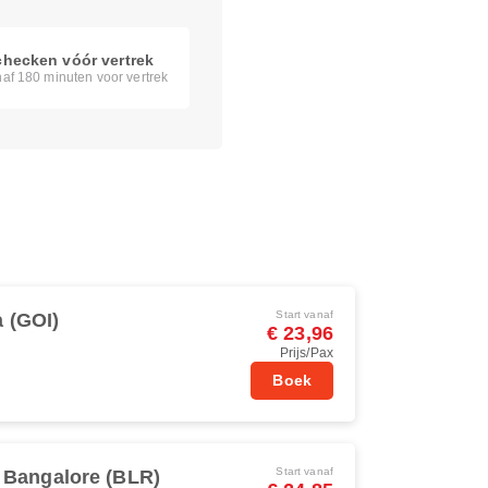
checken vóór vertrek
af 180 minuten voor vertrek
Start vanaf
 (GOI)
€ 23,96
Prijs/Pax
Boek
Start vanaf
Bangalore (BLR)