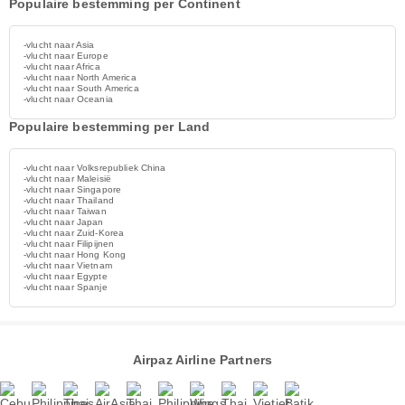
Populaire bestemming per Continent
-vlucht naar Asia
-vlucht naar Europe
-vlucht naar Africa
-vlucht naar North America
-vlucht naar South America
-vlucht naar Oceania
Populaire bestemming per Land
-vlucht naar Volksrepubliek China
-vlucht naar Maleisië
-vlucht naar Singapore
-vlucht naar Thailand
-vlucht naar Taiwan
-vlucht naar Japan
-vlucht naar Zuid-Korea
-vlucht naar Filipijnen
-vlucht naar Hong Kong
-vlucht naar Vietnam
-vlucht naar Egypte
-vlucht naar Spanje
Airpaz Airline Partners