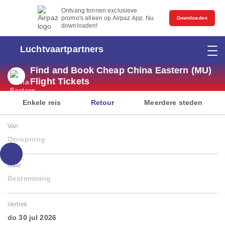
Ontvang tonnen exclusieve
promo's alleen op Airpaz App. Nu
Downloaden
downloaden!
Luchtvaartpartners
Find and Book Cheap China Eastern (MU)
Flight Tickets
Enkele reis
Retour
Meerdere steden
Van
Oorsprong
Naar
Bestemming
Vertrek
do 30 jul 2026