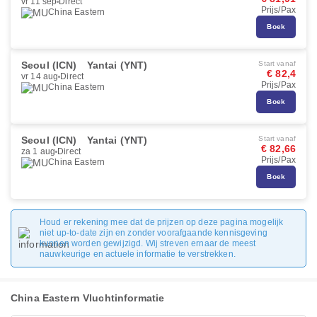
vr 11 sep
Direct
Prijs/Pax
China Eastern
Boek
Seoul (ICN)
Yantai (YNT)
Start vanaf
€ 82,4
vr 14 aug
Direct
Prijs/Pax
China Eastern
Boek
Seoul (ICN)
Yantai (YNT)
Start vanaf
€ 82,66
za 1 aug
Direct
Prijs/Pax
China Eastern
Boek
Houd er rekening mee dat de prijzen op deze pagina mogelijk
niet up-to-date zijn en zonder voorafgaande kennisgeving
kunnen worden gewijzigd. Wij streven ernaar de meest
nauwkeurige en actuele informatie te verstrekken.
China Eastern Vluchtinformatie