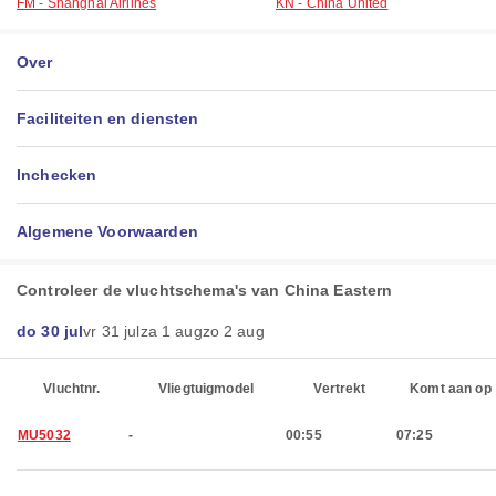
FM - Shanghai Airlines
KN - China United
Over
Faciliteiten en diensten
Inchecken
Algemene Voorwaarden
Controleer de vluchtschema's van China Eastern
do 30 jul
vr 31 jul
za 1 aug
zo 2 aug
Vluchtnr.
Vliegtuigmodel
Vertrekt
Komt aan op
MU5032
-
00:55
07:25