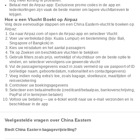
nog meer korting te profiteren.
Betaal met de Airpaz-app: Exclusieve promo codes in de app en
ledenkortingen zijn vaak de beste manier om lagere vluchttarieven te
krijgen.
Hoe u een Vlucht Boekt op Airpaz
Volg deze eenvoudige stappen om een China Eastern-vlucht te boeken op
Airpaz:
Ga naar Airpaz.com of open de Airpaz-app en selecteer Vlucht
Voer uw vertrekstad (bijv. Kuala Lumpur) en bestemming (bijv. Bali,
Singapore of Bangkok) in
Kies uw reisdatum en het aantal passagiers
Tik op Zoeken om beschikbare vluchten te bekijken
Gebruik filters zoals prijs, vertrektijd of vluchtduur om de beste optie te
vinden, en selecteer vervolgens uw gewenste vlucht
Vul de passagiersgegevens exact in zoals vermeld op uw paspoort of ID
(volledige naam, geboortedatum, nationaliteit en contactgegevens)
Voeg indien nodig extra's toe, zoals bagage, stoelkeuze, maaltijden of
reisverzekering
Controleer uw boekingsgegevens
Selecteer een betaalmethode (creditcard/betaalpas, bankoverschrijving,
PayPal of in termijnen betalen)
Voltooi uw betaling — uw e-ticket wordt naar uw e-mail verzonden en is
beschikbaar in de app
Veelgestelde vragen over China Eastern
Biedt China Eastern bagagevrijstelling?