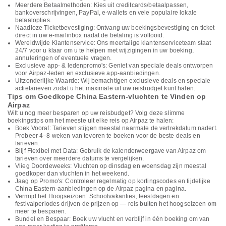
Meerdere Betaalmethoden: Kies uit creditcards/betaalpassen,
bankoverschrijvingen, PayPal, e-wallets en vele populaire lokale
betaalopties.
Naadloze Ticketbevestiging: Ontvang uw boekingsbevestiging en ticket
direct in uw e-mailinbox nadat de betaling is voltooid.
Wereldwijde Klantenservice: Ons meertalige klantenserviceteam staat
24/7 voor u klaar om u te helpen met wijzigingen in uw boeking,
annuleringen of eventuele vragen.
Exclusieve app- & ledenpromo's: Geniet van speciale deals ontworpen
voor Airpaz-leden en exclusieve app-aanbiedingen.
Uitzonderlijke Waarde: Wij bemachtigen exclusieve deals en speciale
actietarieven zodat u het maximale uit uw reisbudget kunt halen.
Tips om Goedkope China Eastern-vluchten te Vinden op
Airpaz
Wilt u nog meer besparen op uw reisbudget? Volg deze slimme
boekingstips om het meeste uit elke reis op Airpaz te halen:
Boek Vooraf: Tarieven stijgen meestal naarmate de vertrekdatum nadert.
Probeer 4–8 weken van tevoren te boeken voor de beste deals en
tarieven.
Blijf Flexibel met Data: Gebruik de kalenderweergave van Airpaz om
tarieven over meerdere datums te vergelijken.
Vlieg Doordeweeks: Vluchten op dinsdag en woensdag zijn meestal
goedkoper dan vluchten in het weekend.
Jaag op Promo's: Controleer regelmatig op kortingscodes en tijdelijke
China Eastern-aanbiedingen op de Airpaz pagina en pagina.
Vermijd het Hoogseizoen: Schoolvakanties, feestdagen en
festivalperiodes drijven de prijzen op — reis buiten het hoogseizoen om
meer te besparen.
Bundel en Bespaar: Boek uw vlucht en verblijf in één boeking om van