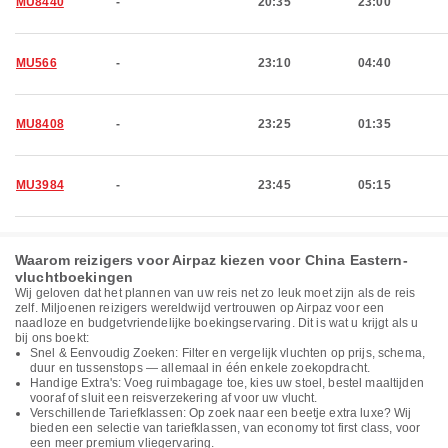
MU8440
-
20:35
23:00
MU566
-
23:10
04:40
MU8408
-
23:25
01:35
MU3984
-
23:45
05:15
Waarom reizigers voor Airpaz kiezen voor China Eastern-
vluchtboekingen
Wij geloven dat het plannen van uw reis net zo leuk moet zijn als de reis
zelf. Miljoenen reizigers wereldwijd vertrouwen op Airpaz voor een
naadloze en budgetvriendelijke boekingservaring. Dit is wat u krijgt als u
bij ons boekt:
Snel & Eenvoudig Zoeken: Filter en vergelijk vluchten op prijs, schema,
duur en tussenstops — allemaal in één enkele zoekopdracht.
Handige Extra's: Voeg ruimbagage toe, kies uw stoel, bestel maaltijden
vooraf of sluit een reisverzekering af voor uw vlucht.
Verschillende Tariefklassen: Op zoek naar een beetje extra luxe? Wij
bieden een selectie van tariefklassen, van economy tot first class, voor
een meer premium vliegervaring.