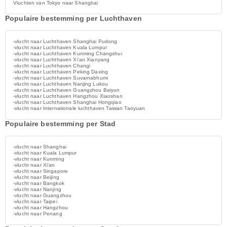
Vluchten van Tokyo naar Shanghai
Populaire bestemming per Luchthaven
-vlucht naar Luchthaven Shanghai Pudong
-vlucht naar Luchthaven Kuala Lumpur
-vlucht naar Luchthaven Kunming Changshui
-vlucht naar Luchthaven Xi'an Xianyang
-vlucht naar Luchthaven Changi
-vlucht naar Luchthaven Peking Daxing
-vlucht naar Luchthaven Suvarnabhumi
-vlucht naar Luchthaven Nanjing Lukou
-vlucht naar Luchthaven Guangzhou Baiyun
-vlucht naar Luchthaven Hangzhou Xiaoshan
-vlucht naar Luchthaven Shanghai Hongqiao
-vlucht naar Internationale luchthaven Taiwan Taoyuan
Populaire bestemming per Stad
-vlucht naar Shanghai
-vlucht naar Kuala Lumpur
-vlucht naar Kunming
-vlucht naar Xi'an
-vlucht naar Singapore
-vlucht naar Beijing
-vlucht naar Bangkok
-vlucht naar Nanjing
-vlucht naar Guangzhou
-vlucht naar Taipei
-vlucht naar Hangzhou
-vlucht naar Penang