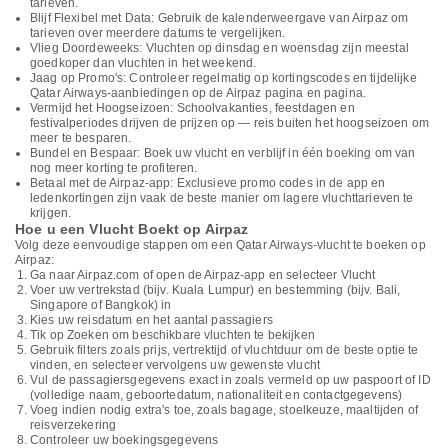
tarieven.
Blijf Flexibel met Data: Gebruik de kalenderweergave van Airpaz om
tarieven over meerdere datums te vergelijken.
Vlieg Doordeweeks: Vluchten op dinsdag en woensdag zijn meestal
goedkoper dan vluchten in het weekend.
Jaag op Promo's: Controleer regelmatig op kortingscodes en tijdelijke
Qatar Airways-aanbiedingen op de Airpaz pagina en pagina.
Vermijd het Hoogseizoen: Schoolvakanties, feestdagen en
festivalperiodes drijven de prijzen op — reis buiten het hoogseizoen om
meer te besparen.
Bundel en Bespaar: Boek uw vlucht en verblijf in één boeking om van
nog meer korting te profiteren.
Betaal met de Airpaz-app: Exclusieve promo codes in de app en
ledenkortingen zijn vaak de beste manier om lagere vluchttarieven te
krijgen.
Hoe u een Vlucht Boekt op Airpaz
Volg deze eenvoudige stappen om een Qatar Airways-vlucht te boeken op
Airpaz:
Ga naar Airpaz.com of open de Airpaz-app en selecteer Vlucht
Voer uw vertrekstad (bijv. Kuala Lumpur) en bestemming (bijv. Bali,
Singapore of Bangkok) in
Kies uw reisdatum en het aantal passagiers
Tik op Zoeken om beschikbare vluchten te bekijken
Gebruik filters zoals prijs, vertrektijd of vluchtduur om de beste optie te
vinden, en selecteer vervolgens uw gewenste vlucht
Vul de passagiersgegevens exact in zoals vermeld op uw paspoort of ID
(volledige naam, geboortedatum, nationaliteit en contactgegevens)
Voeg indien nodig extra's toe, zoals bagage, stoelkeuze, maaltijden of
reisverzekering
Controleer uw boekingsgegevens