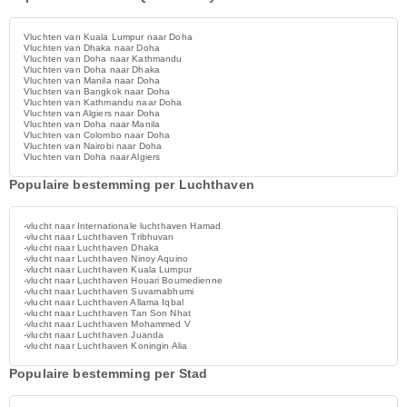
Vluchten van Kuala Lumpur naar Doha
Vluchten van Dhaka naar Doha
Vluchten van Doha naar Kathmandu
Vluchten van Doha naar Dhaka
Vluchten van Manila naar Doha
Vluchten van Bangkok naar Doha
Vluchten van Kathmandu naar Doha
Vluchten van Algiers naar Doha
Vluchten van Doha naar Manila
Vluchten van Colombo naar Doha
Vluchten van Nairobi naar Doha
Vluchten van Doha naar Algiers
Populaire bestemming per Luchthaven
-vlucht naar Internationale luchthaven Hamad
-vlucht naar Luchthaven Tribhuvan
-vlucht naar Luchthaven Dhaka
-vlucht naar Luchthaven Ninoy Aquino
-vlucht naar Luchthaven Kuala Lumpur
-vlucht naar Luchthaven Houari Boumedienne
-vlucht naar Luchthaven Suvarnabhumi
-vlucht naar Luchthaven Allama Iqbal
-vlucht naar Luchthaven Tan Son Nhat
-vlucht naar Luchthaven Mohammed V
-vlucht naar Luchthaven Juanda
-vlucht naar Luchthaven Koningin Alia
Populaire bestemming per Stad