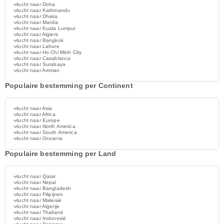
-vlucht naar Doha
-vlucht naar Kathmandu
-vlucht naar Dhaka
-vlucht naar Manila
-vlucht naar Kuala Lumpur
-vlucht naar Algiers
-vlucht naar Bangkok
-vlucht naar Lahore
-vlucht naar Ho Chi Minh City
-vlucht naar Casablanca
-vlucht naar Surabaya
-vlucht naar Amman
Populaire bestemming per Continent
-vlucht naar Asia
-vlucht naar Africa
-vlucht naar Europe
-vlucht naar North America
-vlucht naar South America
-vlucht naar Oceania
Populaire bestemming per Land
-vlucht naar Qatar
-vlucht naar Nepal
-vlucht naar Bangladesh
-vlucht naar Filipijnen
-vlucht naar Maleisië
-vlucht naar Algerije
-vlucht naar Thailand
-vlucht naar Indonesië