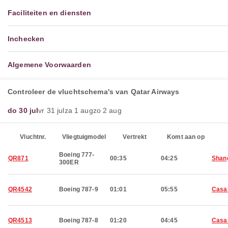
Faciliteiten en diensten
Inchecken
Algemene Voorwaarden
Controleer de vluchtschema's van Qatar Airways
do 30 jul
vr 31 jul
za 1 aug
zo 2 aug
Vluchtnr.
Vliegtuigmodel
Vertrekt
Komt aan op
Boeing 777-
QR871
00:35
04:25
Shan
300ER
QR4542
Boeing 787-9
01:01
05:55
Casa
QR4513
Boeing 787-8
01:20
04:45
Casa