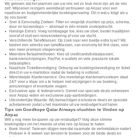
Wij geloven dat het plannen van uw reis net zo leuk moet zijn als de reis
zelf. Miljoenen reizigers wereldwijd vertrouwen op Airpaz voor een
naadloze en budgetvriendelijke boekingservaring. Dit is wat u krijgt als u
bij ons boekt:
Snel & Eenvoudig Zoeken: Filter en vergelijk vluchten op prijs, schema,
duur en tussenstops — allemaal in één enkele zoekopdracht.
Handige Extra's: Voeg ruimbagage toe, kies uw stoel, bestel maaltijden
vooraf of sluit een reisverzekering af voor uw vlucht.
Verschillende Tariefklassen: Op zoek naar een beetje extra luxe? Wij
bieden een selectie van tariefklassen, van economy tot first class, voor
een meer premium vliegervaring.
Meerdere Betaalmethoden: Kies uit creditcards/betaalpassen,
bankoverschrijvingen, PayPal, e-wallets en vele populaire lokale
betaalopties.
Naadloze Ticketbevestiging: Ontvang uw boekingsbevestiging en ticket
direct in uw e-mailinbox nadat de betaling is voltooid.
Wereldwijde Klantenservice: Ons meertalige klantenserviceteam staat
24/7 voor u klaar om u te helpen met wijzigingen in uw boeking,
annuleringen of eventuele vragen.
Exclusieve app- & ledenpromo's: Geniet van speciale deals ontworpen
voor Airpaz-leden en exclusieve app-aanbiedingen.
Uitzonderlijke Waarde: Wij bemachtigen exclusieve deals en speciale
actietarieven zodat u het maximale uit uw reisbudget kunt halen.
Tips om Goedkope Qatar Airways-vluchten te Vinden op
Airpaz
Wilt u nog meer besparen op uw reisbudget? Volg deze slimme
boekingstips om het meeste uit elke reis op Airpaz te halen:
Boek Vooraf: Tarieven stijgen meestal naarmate de vertrekdatum nadert.
Probeer 4–8 weken van tevoren te boeken voor de beste deals en