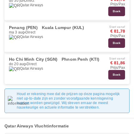
do 30 jul
Direct
Prijs/Pax
Qatar Airways
Boek
Penang (PEN)
Kuala Lumpur (KUL)
Start vanaf
€ 81,78
ma 3 aug
Direct
Prijs/Pax
Qatar Airways
Boek
Ho Chi Minh City (SGN)
Phnom Penh (KTI)
Start vanaf
€ 81,86
do 20 aug
Direct
Prijs/Pax
Qatar Airways
Boek
Houd er rekening mee dat de prijzen op deze pagina mogelijk
niet up-to-date zijn en zonder voorafgaande kennisgeving
kunnen worden gewijzigd. Wij streven ernaar de meest
nauwkeurige en actuele informatie te verstrekken.
Qatar Airways Vluchtinformatie