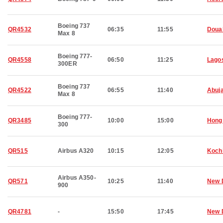
Boeing 737
QR4532
06:35
11:55
Doua
Max 8
Boeing 777-
QR4558
06:50
11:25
Lago
300ER
Boeing 737
QR4522
06:55
11:40
Abuj
Max 8
Boeing 777-
QR3485
10:00
15:00
Hong
300
QR515
Airbus A320
10:15
12:05
Koch
Airbus A350-
QR571
10:25
11:40
New 
900
QR4781
-
15:50
17:45
New 