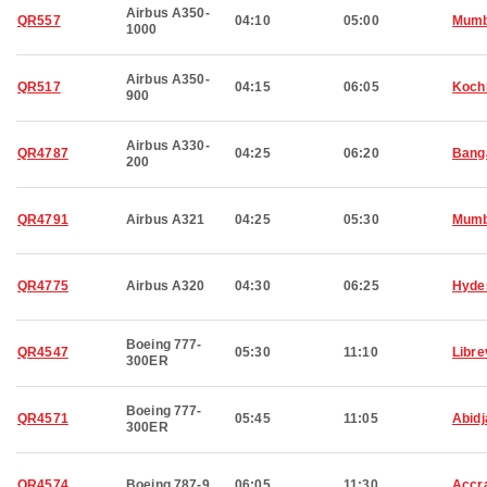
Airbus A350-
QR557
04:10
05:00
Mumb
1000
Airbus A350-
QR517
04:15
06:05
Koch
900
Airbus A330-
QR4787
04:25
06:20
Bang
200
QR4791
Airbus A321
04:25
05:30
Mumb
QR4775
Airbus A320
04:30
06:25
Hyde
Boeing 777-
QR4547
05:30
11:10
Libre
300ER
Boeing 777-
QR4571
05:45
11:05
Abidj
300ER
QR4574
Boeing 787-9
06:05
11:30
Accr