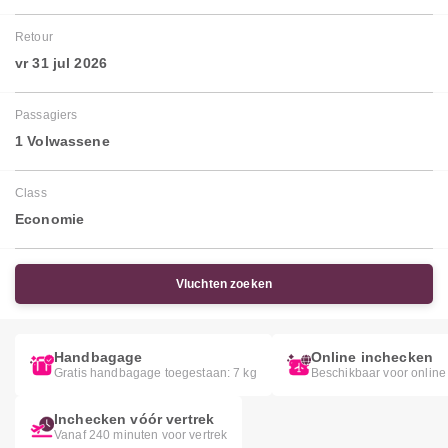
Retour
vr 31 jul 2026
Passagiers
1 Volwassene
Class
Economie
Vluchten zoeken
Handbagage
Online inchecken
Gratis handbagage toegestaan: 7 kg
Beschikbaar voor online
Inchecken vóór vertrek
Vanaf 240 minuten voor vertrek