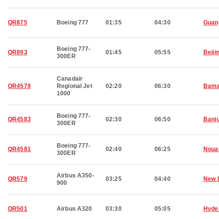
QR875
Boeing 777
01:35
04:30
Guan
Boeing 777-
QR893
01:45
05:55
Beiji
300ER
Canadair
QR4579
Regional Jet
02:20
06:30
Bam
1000
Boeing 777-
QR4583
02:30
06:50
Banju
300ER
Boeing 777-
QR4581
02:40
06:25
Noua
300ER
Airbus A350-
QR579
03:25
04:40
New 
900
QR501
Airbus A320
03:30
05:05
Hyde