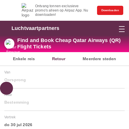
Ontvang tonnen exclusieve
promo's alleen op Airpaz App. Nu
Downloaden
downloaden!
Luchtvaartpartners
Find and Book Cheap Qatar Airways (QR)
Flight Tickets
Enkele reis
Retour
Meerdere steden
Van
Oorsprong
Naar
Bestemming
Vertrek
do 30 jul 2026