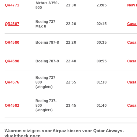
Airbus A350-
QR4771
21:30
23:05
New 
900
Boeing 737
QR4587
22:20
02:15
Casa
Max 8
QR4580
Boeing 787-8
22:20
00:35
Casa
QR4598
Boeing 787-9
22:40
00:55
Casa
Boeing 737-
QR4576
800
22:55
01:30
Casa
(winglets)
Boeing 737-
QR4582
800
23:45
01:40
Casa
(winglets)
Waarom reizigers voor Airpaz kiezen voor Qatar Airways-
vluchtboekingen