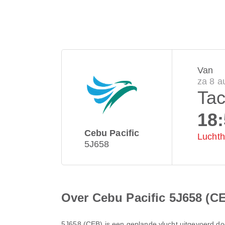
Van
za 8 a
Tac
18
Cebu Pacific
Luchth
5J658
Over Cebu Pacific 5J658 (C
5J658
(
CEB
) is een geplande vlucht uitgevoerd d