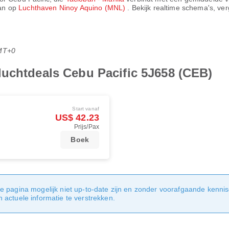
an op
Luchthaven Ninoy Aquino (MNL)
. Bekijk realtime schema's, ve
MT+0
luchtdeals Cebu Pacific 5J658 (CEB)
Start vanaf
US$ 42.23
Prijs/Pax
Boek
e pagina mogelijk niet up-to-date zijn en zonder voorafgaande kenni
actuele informatie te verstrekken.