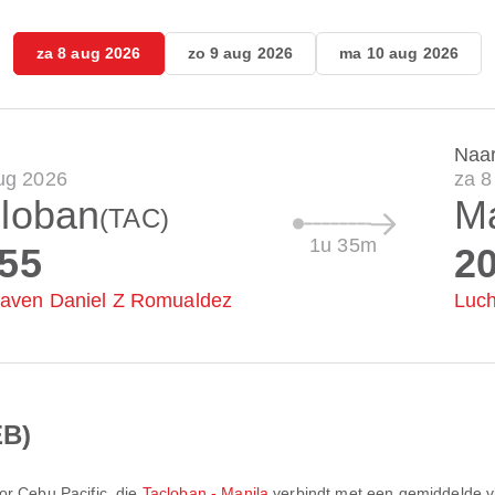
za 8 aug 2026
zo 9 aug 2026
ma 10 aug 2026
Naa
ug 2026
za 8
loban
Ma
(TAC)
1u 35m
:55
2
aven Daniel Z Romualdez
Luch
EB)
oor
Cebu Pacific
, die
Tacloban - Manila
verbindt met een gemiddelde vl