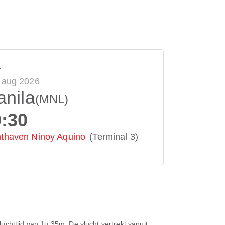
r
 aug 2026
nila
(MNL)
0:30
thaven Ninoy Aquino
(Terminal 3)
uchttijd van
1u 35m
. De vlucht vertrekt vanuit