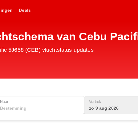
lingen
Deals
uchtschema van Cebu Pacif
ific 5J658 (CEB) vluchtstatus updates
Naar
Vertrek
zo 9 aug 2026