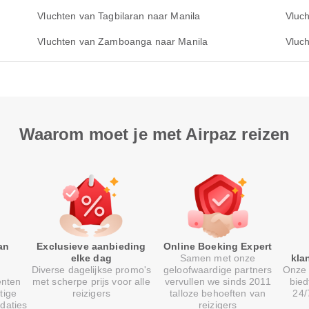
Vluchten van Tagbilaran naar Manila
Vluch
Vluchten van Zamboanga naar Manila
Vluc
Waarom moet je met Airpaz reizen
an
Exclusieve aanbieding
Online Boeking Expert
elke dag
Samen met onze
kla
Diverse dagelijkse promo's
geloofwaardige partners
Onze 
enten
met scherpe prijs voor alle
vervullen we sinds 2011
bied
tige
reizigers
talloze behoeften van
24/
daties
reizigers