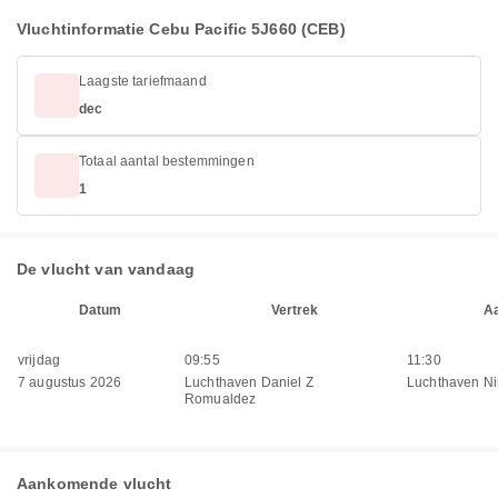
Vluchtinformatie Cebu Pacific 5J660 (CEB)
Laagste tariefmaand
dec
Totaal aantal bestemmingen
1
De vlucht van vandaag
Datum
Vertrek
A
vrijdag
09:55
11:30
7 augustus 2026
Luchthaven Daniel Z
Luchthaven Ni
Romualdez
Aankomende vlucht