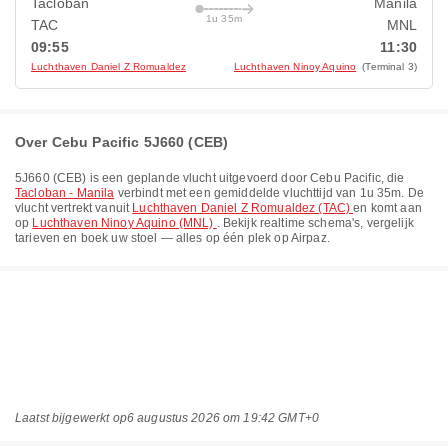
Tacloban
Manila
1u 35m
TAC
MNL
09:55
11:30
Luchthaven Daniel Z Romualdez
Luchthaven Ninoy Aquino
(Terminal 3)
Over Cebu Pacific 5J660 (CEB)
5J660
(
CEB
) is een geplande vlucht uitgevoerd door
Cebu Pacific
, die
Tacloban - Manila
verbindt met een gemiddelde vluchttijd van
1u 35m
. De
vlucht vertrekt vanuit
Luchthaven Daniel Z Romualdez (TAC)
en komt aan
op
Luchthaven Ninoy Aquino (MNL)
. Bekijk realtime schema's, vergelijk
tarieven en boek uw stoel — alles op één plek op Airpaz.
Laatst bijgewerkt op
6 augustus 2026 om 19:42 GMT+0