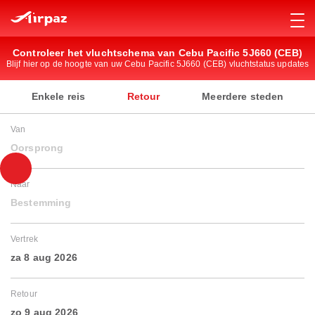
Controleer het vluchtschema van Cebu Pacific 5J660 (CEB)
Blijf hier op de hoogte van uw Cebu Pacific 5J660 (CEB) vluchtstatus updates
Enkele reis
Retour
Meerdere steden
Van
Oorsprong
Naar
Bestemming
Vertrek
za 8 aug 2026
Retour
zo 9 aug 2026