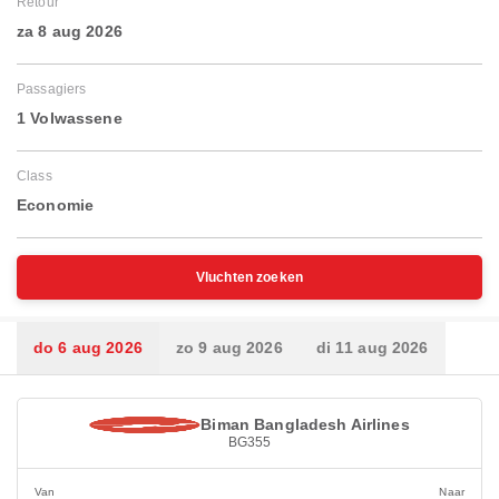
Retour
za 8 aug 2026
Passagiers
1 Volwassene
Class
Economie
Vluchten zoeken
do 6 aug 2026
zo 9 aug 2026
di 11 aug 2026
Biman Bangladesh Airlines
BG355
Van
Naar