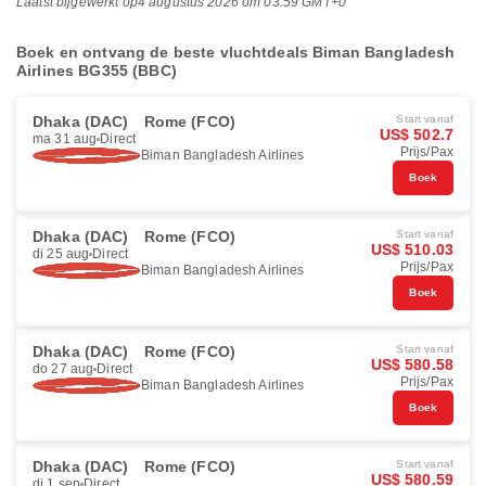
Laatst bijgewerkt op
4 augustus 2026 om 03:59 GMT+0
Boek en ontvang de beste vluchtdeals Biman Bangladesh
Airlines BG355 (BBC)
Dhaka (DAC)
Rome (FCO)
Start vanaf
US$ 502.7
ma 31 aug
Direct
Prijs/Pax
Biman Bangladesh Airlines
Boek
Dhaka (DAC)
Rome (FCO)
Start vanaf
US$ 510.03
di 25 aug
Direct
Prijs/Pax
Biman Bangladesh Airlines
Boek
Dhaka (DAC)
Rome (FCO)
Start vanaf
US$ 580.58
do 27 aug
Direct
Prijs/Pax
Biman Bangladesh Airlines
Boek
Dhaka (DAC)
Rome (FCO)
Start vanaf
US$ 580.59
di 1 sep
Direct