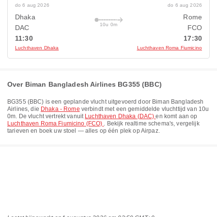
do 6 aug 2026
do 6 aug 2026
Dhaka
Rome
10u 0m
DAC
FCO
11:30
17:30
Luchthaven Dhaka
Luchthaven Roma Fiumicino
Over Biman Bangladesh Airlines BG355 (BBC)
BG355
(
BBC
) is een geplande vlucht uitgevoerd door
Biman Bangladesh
Airlines
, die
Dhaka - Rome
verbindt met een gemiddelde vluchttijd van
10u
0m
. De vlucht vertrekt vanuit
Luchthaven Dhaka (DAC)
en komt aan op
Luchthaven Roma Fiumicino (FCO)
. Bekijk realtime schema's, vergelijk
tarieven en boek uw stoel — alles op één plek op Airpaz.