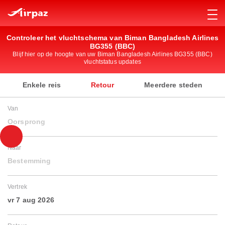
Controleer het vluchtschema van Biman Bangladesh Airlines
BG355 (BBC)
Blijf hier op de hoogte van uw Biman Bangladesh Airlines BG355 (BBC)
vluchtstatus updates
Enkele reis
Retour
Meerdere steden
Van
Oorsprong
Naar
Bestemming
Vertrek
vr 7 aug 2026