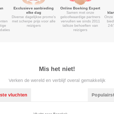
an
Exclusieve aanbieding
Online Boeking Expert
elke dag
Samen met onze
kla
Diverse dagelijkse promo's
geloofwaardige partners
Onze 
enten
met scherpe prijs voor alle
vervullen we sinds 2011
bied
tige
reizigers
talloze behoeften van
24/
daties
reizigers
Mis het niet!
Verken de wereld en verblijf overal gemakkelijk
ste vluchten
Populairs