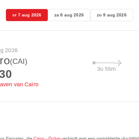
vr 7 aug 2026
za 8 aug 2026
zo 9 aug 2026
ug 2026
ro
(CAI)
3u 55m
:30
aven van Caïro
oor
Emirates
, die
Cairo - Dubai
verbindt met een gemiddelde vluchttij