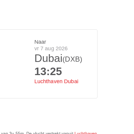
Naar
vr 7 aug 2026
Dubai
(DXB)
13:25
Luchthaven Dubai
d van
3u 55m
. De vlucht vertrekt vanuit
Luchthaven