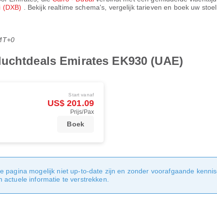
i (DXB)
. Bekijk realtime schema's, vergelijk tarieven en boek uw stoe
MT+0
luchtdeals Emirates EK930 (UAE)
Start vanaf
US$ 201.09
Prijs/Pax
Boek
e pagina mogelijk niet up-to-date zijn en zonder voorafgaande kenni
actuele informatie te verstrekken.