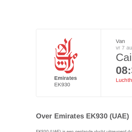
Van
vr 7 a
Cai
08
Emirates
Luchth
EK930
Over Emirates EK930 (UAE)
EK930
(
UAE
) is een geplande vlucht uitgevoerd d