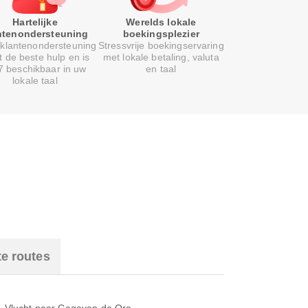
Hartelijke
Werelds lokale
ntenondersteuning
boekingsplezier
klantenondersteuning
Stressvrije boekingservaring
t de beste hulp en is
met lokale betaling, valuta
7 beschikbaar in uw
en taal
lokale taal
te routes