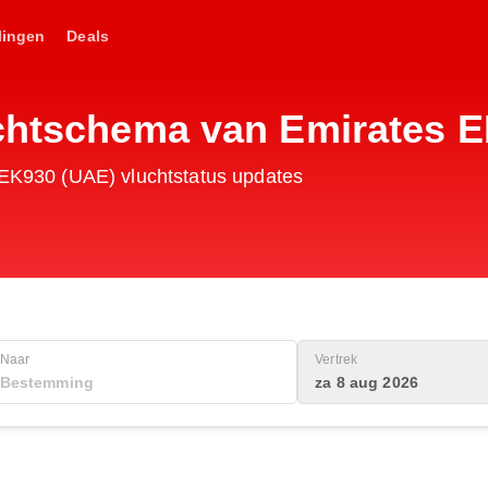
lingen
Deals
uchtschema van Emirates 
s EK930 (UAE) vluchtstatus updates
Naar
Vertrek
za 8 aug 2026