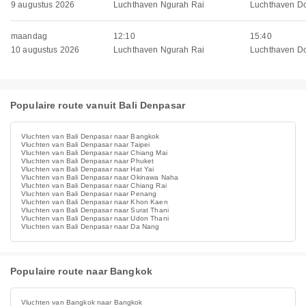
9 augustus 2026
Luchthaven Ngurah Rai
Luchthaven D
maandag
12:10
15:40
10 augustus 2026
Luchthaven Ngurah Rai
Luchthaven D
Populaire route vanuit Bali Denpasar
Vluchten van Bali Denpasar naar Bangkok
Vluchten van Bali Denpasar naar Taipei
Vluchten van Bali Denpasar naar Chiang Mai
Vluchten van Bali Denpasar naar Phuket
Vluchten van Bali Denpasar naar Hat Yai
Vluchten van Bali Denpasar naar Okinawa Naha
Vluchten van Bali Denpasar naar Chiang Rai
Vluchten van Bali Denpasar naar Penang
Vluchten van Bali Denpasar naar Khon Kaen
Vluchten van Bali Denpasar naar Surat Thani
Vluchten van Bali Denpasar naar Udon Thani
Vluchten van Bali Denpasar naar Da Nang
Populaire route naar Bangkok
Vluchten van Bangkok naar Bangkok