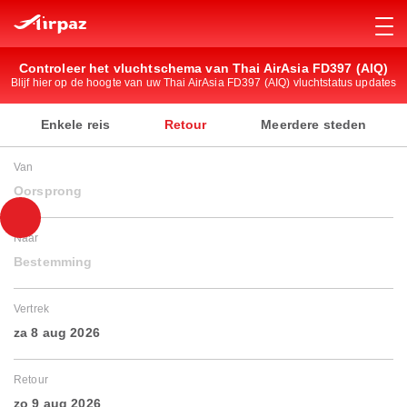
Controleer het vluchtschema van Thai AirAsia FD397 (AIQ)
Blijf hier op de hoogte van uw Thai AirAsia FD397 (AIQ) vluchtstatus updates
Enkele reis
Retour
Meerdere steden
Van
Oorsprong
Naar
Bestemming
Vertrek
za 8 aug 2026
Retour
zo 9 aug 2026