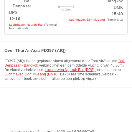
Bali
Bangkok
Denpasar
DMK
4u 30m
DPS
15:40
12:10
Luchthaven Don Mueang
(Terminal 1)
Luchthaven Ngurah Rai
(Terminal
International)
Over Thai AirAsia FD397 (AIQ)
FD397
(
AIQ
) is een geplande vlucht uitgevoerd door
Thai AirAsia
, die
Bali
Denpasar - Bangkok
verbindt met een gemiddelde vluchttijd van
4u 30m
.
De vlucht vertrekt vanuit
Luchthaven Ngurah Rai (DPS)
en komt aan op
Luchthaven Don Mueang (DMK)
. Bekijk realtime schema's, vergelijk
tarieven en boek uw stoel — alles op één plek op Airpaz.
Laatst bijgewerkt op
6 augustus 2026 om 18:54 GMT+0