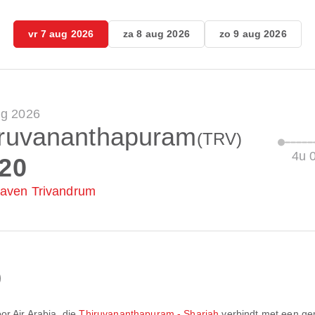
vr 7 aug 2026
za 8 aug 2026
zo 9 aug 2026
ug 2026
iruvananthapuram
(TRV)
4u 
:20
aven Trivandrum
)
oor
Air Arabia
, die
Thiruvananthapuram - Sharjah
verbindt met een gem