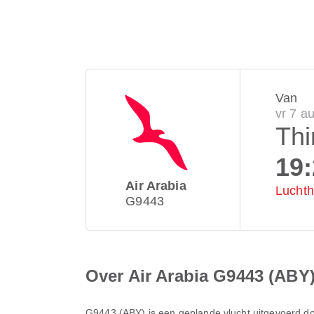
Van
vr 7 a
Th
19
Air Arabia
Luchth
G9443
Over Air Arabia G9443 (ABY
G9443
(
ABY
) is een geplande vlucht uitgevoerd d