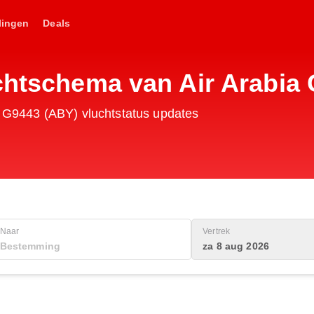
lingen
Deals
uchtschema van Air Arabia
ia G9443 (ABY) vluchtstatus updates
Naar
Vertrek
za 8 aug 2026