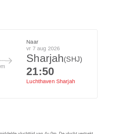
Naar
vr 7 aug 2026
Sharjah
(SHJ)
0m
21:50
Luchthaven Sharjah
iddelde vluchttijd van
4u 0m
. De vlucht vertrekt