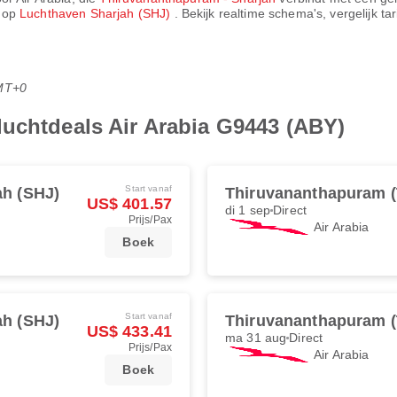
 op
Luchthaven Sharjah (SHJ)
. Bekijk realtime schema's, vergelijk t
MT+0
luchtdeals Air Arabia G9443 (ABY)
Start vanaf
ah (SHJ)
Thiruvananthapuram 
US$ 401.57
di 1 sep
Direct
Prijs/Pax
Air Arabia
Boek
Start vanaf
ah (SHJ)
Thiruvananthapuram 
US$ 433.41
ma 31 aug
Direct
Prijs/Pax
Air Arabia
Boek