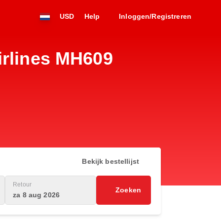
USD
Help
Inloggen/Registreren
irlines MH609
Bekijk bestellijst
Retour
Zoeken
za 8 aug 2026