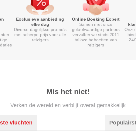
an
Exclusieve aanbieding
Online Boeking Expert
elke dag
Samen met onze
kla
Diverse dagelijkse promo's
geloofwaardige partners
Onze 
enten
met scherpe prijs voor alle
vervullen we sinds 2011
bied
tige
reizigers
talloze behoeften van
24/
daties
reizigers
Mis het niet!
Verken de wereld en verblijf overal gemakkelijk
ste vluchten
Populairs