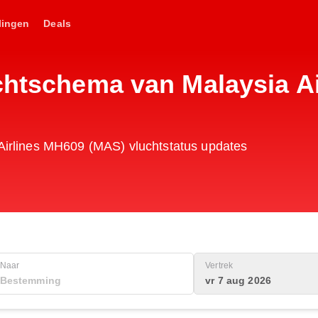
lingen
Deals
uchtschema van Malaysia A
 Airlines MH609 (MAS) vluchtstatus updates
Naar
Vertrek
vr 7 aug 2026