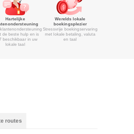
Hartelijke
Werelds lokale
ntenondersteuning
boekingsplezier
klantenondersteuning
Stressvrije boekingservaring
t de beste hulp en is
met lokale betaling, valuta
7 beschikbaar in uw
en taal
lokale taal
te routes