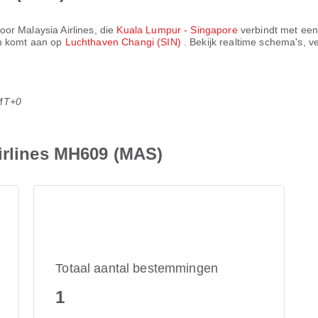
door
Malaysia Airlines
, die
Kuala Lumpur - Singapore
verbindt met een
n komt aan op
Luchthaven Changi (SIN)
. Bekijk realtime schema's, v
MT+0
Airlines MH609 (MAS)
Totaal aantal bestemmingen
1