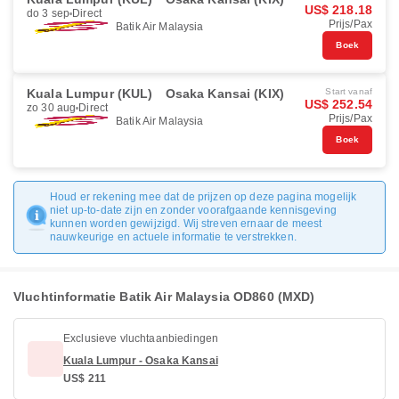
US$ 218.18
do 3 sep
Direct
Prijs/Pax
Batik Air Malaysia
Boek
Kuala Lumpur (KUL)
Osaka Kansai (KIX)
Start vanaf
US$ 252.54
zo 30 aug
Direct
Prijs/Pax
Batik Air Malaysia
Boek
Houd er rekening mee dat de prijzen op deze pagina mogelijk
niet up-to-date zijn en zonder voorafgaande kennisgeving
kunnen worden gewijzigd. Wij streven ernaar de meest
nauwkeurige en actuele informatie te verstrekken.
Vluchtinformatie Batik Air Malaysia OD860 (MXD)
Exclusieve vluchtaanbiedingen
Kuala Lumpur - Osaka Kansai
US$ 211