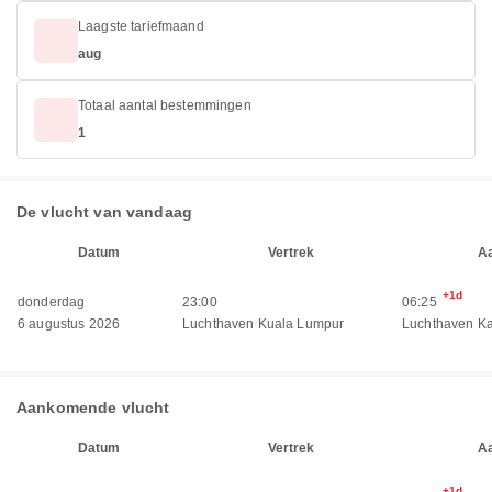
Laagste tariefmaand
aug
Totaal aantal bestemmingen
1
De vlucht van vandaag
Datum
Vertrek
A
+1d
donderdag
23:00
06:25
6 augustus 2026
Luchthaven Kuala Lumpur
Luchthaven K
Aankomende vlucht
Datum
Vertrek
A
+1d