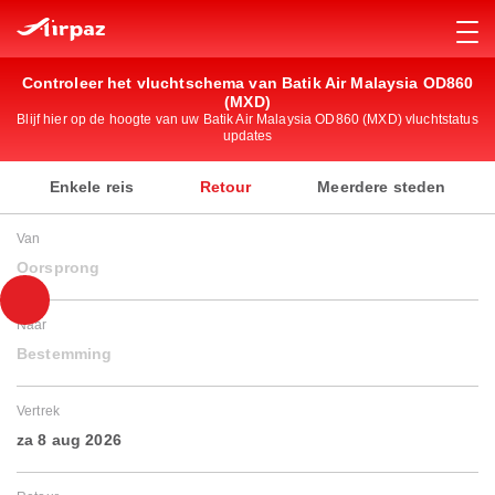
Controleer het vluchtschema van Batik Air Malaysia OD860
(MXD)
Blijf hier op de hoogte van uw Batik Air Malaysia OD860 (MXD) vluchtstatus
updates
Enkele reis
Retour
Meerdere steden
Van
Oorsprong
Naar
Bestemming
Vertrek
za 8 aug 2026