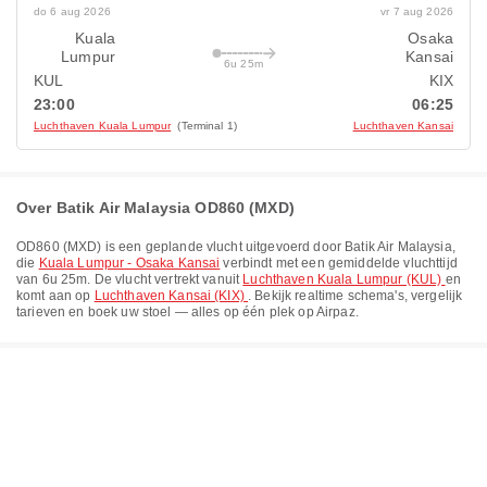
do 6 aug 2026
vr 7 aug 2026
Kuala
Osaka
Lumpur
Kansai
6u 25m
KUL
KIX
23:00
06:25
Luchthaven Kuala Lumpur
(Terminal 1)
Luchthaven Kansai
Over Batik Air Malaysia OD860 (MXD)
OD860
(
MXD
) is een geplande vlucht uitgevoerd door
Batik Air Malaysia
,
die
Kuala Lumpur - Osaka Kansai
verbindt met een gemiddelde vluchttijd
van
6u 25m
. De vlucht vertrekt vanuit
Luchthaven Kuala Lumpur (KUL)
en
komt aan op
Luchthaven Kansai (KIX)
. Bekijk realtime schema's, vergelijk
tarieven en boek uw stoel — alles op één plek op Airpaz.