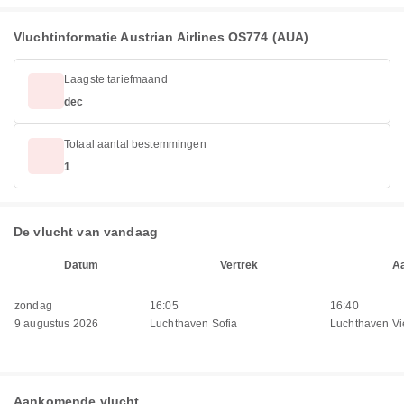
Vluchtinformatie Austrian Airlines OS774 (AUA)
Laagste tariefmaand
dec
Totaal aantal bestemmingen
1
De vlucht van vandaag
Datum
Vertrek
A
zondag
16:05
16:40
9 augustus 2026
Luchthaven Sofia
Luchthaven V
Aankomende vlucht