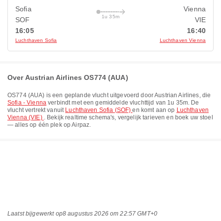
Sofia
Vienna
1u 35m
SOF
VIE
16:05
16:40
Luchthaven Sofia
Luchthaven Vienna
Over Austrian Airlines OS774 (AUA)
OS774
(
AUA
) is een geplande vlucht uitgevoerd door
Austrian Airlines
, die
Sofia - Vienna
verbindt met een gemiddelde vluchttijd van
1u 35m
. De
vlucht vertrekt vanuit
Luchthaven Sofia (SOF)
en komt aan op
Luchthaven
Vienna (VIE)
. Bekijk realtime schema's, vergelijk tarieven en boek uw stoel
— alles op één plek op Airpaz.
Laatst bijgewerkt op
8 augustus 2026 om 22:57 GMT+0