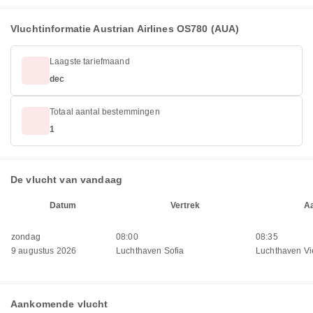
Vluchtinformatie Austrian Airlines OS780 (AUA)
Laagste tariefmaand
dec
Totaal aantal bestemmingen
1
De vlucht van vandaag
Datum
Vertrek
A
zondag
08:00
08:35
9 augustus 2026
Luchthaven Sofia
Luchthaven V
Aankomende vlucht