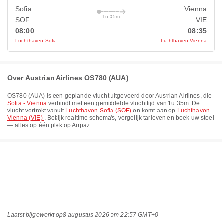
Sofia
Vienna
1u 35m
SOF
VIE
08:00
08:35
Luchthaven Sofia
Luchthaven Vienna
Over Austrian Airlines OS780 (AUA)
OS780
(
AUA
) is een geplande vlucht uitgevoerd door
Austrian Airlines
, die
Sofia - Vienna
verbindt met een gemiddelde vluchttijd van
1u 35m
. De
vlucht vertrekt vanuit
Luchthaven Sofia (SOF)
en komt aan op
Luchthaven
Vienna (VIE)
. Bekijk realtime schema's, vergelijk tarieven en boek uw stoel
— alles op één plek op Airpaz.
Laatst bijgewerkt op
8 augustus 2026 om 22:57 GMT+0