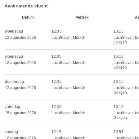
Aankomende vlucht
Datum
Vertrek
A
woensdag
12:35
16:15
12 augustus 2026
Luchthaven Munich
Luchthaven Is
Gökçen
woensdag
12:35
16:10
12 augustus 2026
Luchthaven Munich
Luchthaven Is
Gökçen
donderdag
12:35
16:15
13 augustus 2026
Luchthaven Munich
Luchthaven Is
Gökçen
zaterdag
12:35
16:15
15 augustus 2026
Luchthaven Munich
Luchthaven Is
Gökçen
zondag
12:15
15:55
16 augustus 2026
Luchthaven Munich
Luchthaven Is