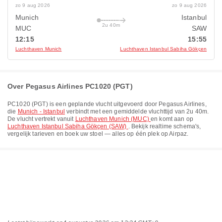
zo 9 aug 2026
zo 9 aug 2026
Munich
Istanbul
2u 40m
MUC
SAW
12:15
15:55
Luchthaven Munich
Luchthaven Istanbul Sabiha Gökçen
Over Pegasus Airlines PC1020 (PGT)
PC1020
(
PGT
) is een geplande vlucht uitgevoerd door
Pegasus Airlines
,
die
Munich - Istanbul
verbindt met een gemiddelde vluchttijd van
2u 40m
.
De vlucht vertrekt vanuit
Luchthaven Munich (MUC)
en komt aan op
Luchthaven Istanbul Sabiha Gökçen (SAW)
. Bekijk realtime schema's,
vergelijk tarieven en boek uw stoel — alles op één plek op Airpaz.