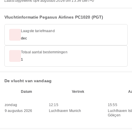
Laatst bijgewerkt op
4 augustus 2026 om 13:34 GMT+0
Vluchtinformatie Pegasus Airlines PC1020 (PGT)
Laagste tariefmaand
dec
Totaal aantal bestemmingen
1
De vlucht van vandaag
Datum
Vertrek
A
zondag
12:15
15:55
9 augustus 2026
Luchthaven Munich
Luchthaven Is
Gökçen