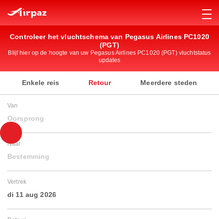
Controleer het vluchtschema van Pegasus Airlines PC1020
(PGT)
Blijf hier op de hoogte van uw Pegasus Airlines PC1020 (PGT) vluchtstatus
updates
Enkele reis
Retour
Meerdere steden
Van
Oorsprong
Naar
Bestemming
Vertrek
di 11 aug 2026