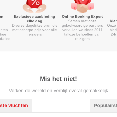
an
Exclusieve aanbieding
Online Boeking Expert
elke dag
Samen met onze
kla
Diverse dagelijkse promo's
geloofwaardige partners
Onze 
enten
met scherpe prijs voor alle
vervullen we sinds 2011
bied
tige
reizigers
talloze behoeften van
24/
daties
reizigers
Mis het niet!
Verken de wereld en verblijf overal gemakkelijk
ste vluchten
Populairs