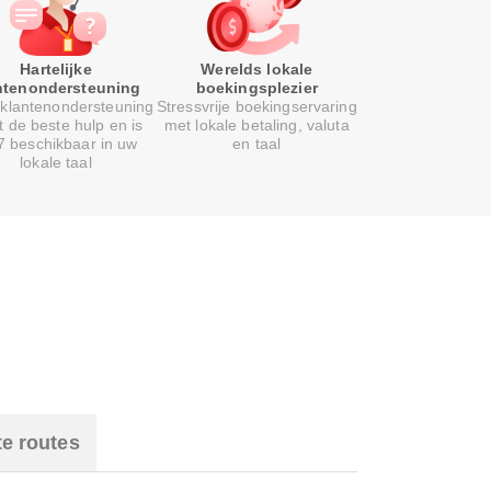
Hartelijke
Werelds lokale
ntenondersteuning
boekingsplezier
klantenondersteuning
Stressvrije boekingservaring
t de beste hulp en is
met lokale betaling, valuta
7 beschikbaar in uw
en taal
lokale taal
te routes