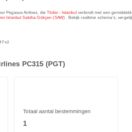
door
Pegasus Airlines
, die
Tbilisi - Istanbul
verbindt met een gemiddelde
en Istanbul Sabiha Gökçen (SAW)
. Bekijk realtime schema's, vergeli
MT+0
irlines PC315 (PGT)
Totaal aantal bestemmingen
1