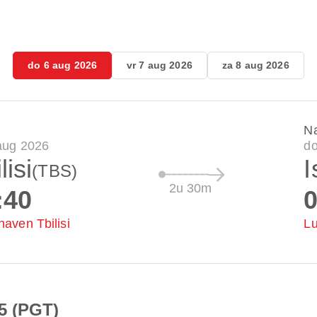
do 6 aug 2026
vr 7 aug 2026
za 8 aug 2026
N
aug 2026
do
lisi
I
(TBS)
2u 30m
:40
0
haven Tbilisi
Lu
5 (PGT)