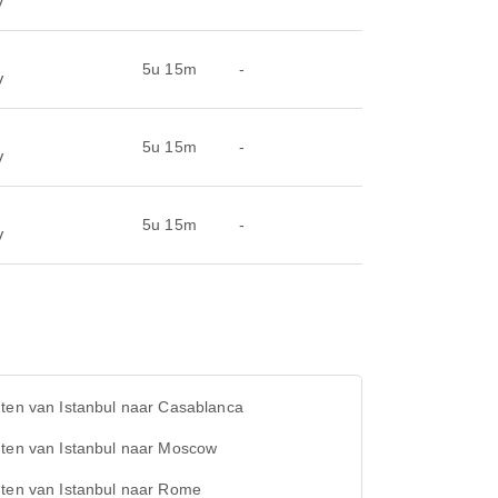
V
5u 15m
-
V
5u 15m
-
V
5u 15m
-
V
ten van Istanbul naar Casablanca
hten van Istanbul naar Moscow
hten van Istanbul naar Rome