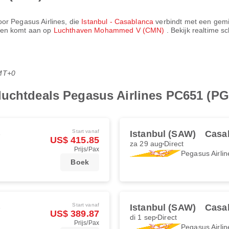
door
Pegasus Airlines
, die
Istanbul - Casablanca
verbindt met een gemi
en komt aan op
Luchthaven Mohammed V (CMN)
. Bekijk realtime s
MT+0
luchtdeals Pegasus Airlines PC651 (PG
Start vanaf
)
Istanbul (SAW)
Casa
US$ 415.85
za 29 aug
Direct
Prijs/Pax
Pegasus Airlin
Boek
Start vanaf
)
Istanbul (SAW)
Casa
US$ 389.87
di 1 sep
Direct
Prijs/Pax
Pegasus Airlin