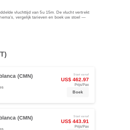
ddelde vluchttijd van
5u 15m
. De vlucht vertrekt
chema's, vergelijk tarieven en boek uw stoel —
T)
Start vanaf
blanca (CMN)
US$ 462.97
Prijs/Pax
es
Boek
Start vanaf
blanca (CMN)
US$ 443.91
Prijs/Pax
es