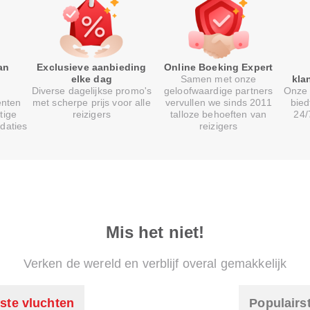
an
Exclusieve aanbieding
Online Boeking Expert
elke dag
Samen met onze
kla
Diverse dagelijkse promo's
geloofwaardige partners
Onze 
enten
met scherpe prijs voor alle
vervullen we sinds 2011
bied
tige
reizigers
talloze behoeften van
24/
daties
reizigers
Mis het niet!
Verken de wereld en verblijf overal gemakkelijk
ste vluchten
Populairs