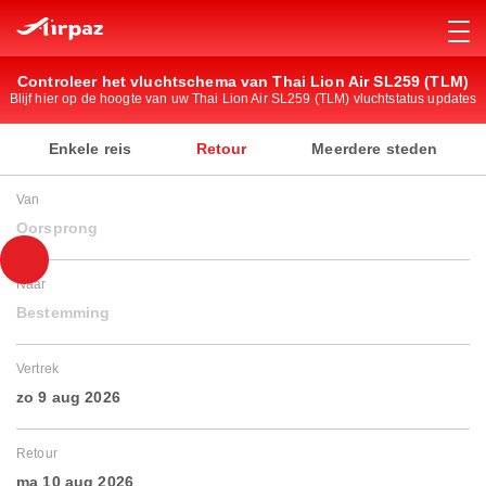
Controleer het vluchtschema van Thai Lion Air SL259 (TLM)
Blijf hier op de hoogte van uw Thai Lion Air SL259 (TLM) vluchtstatus updates
Enkele reis
Retour
Meerdere steden
Van
Oorsprong
Naar
Bestemming
Vertrek
zo 9 aug 2026
Retour
ma 10 aug 2026