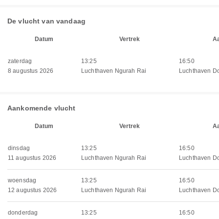
De vlucht van vandaag
Datum
Vertrek
A
zaterdag
13:25
16:50
8 augustus 2026
Luchthaven Ngurah Rai
Luchthaven D
Aankomende vlucht
Datum
Vertrek
A
dinsdag
13:25
16:50
11 augustus 2026
Luchthaven Ngurah Rai
Luchthaven D
woensdag
13:25
16:50
12 augustus 2026
Luchthaven Ngurah Rai
Luchthaven D
donderdag
13:25
16:50