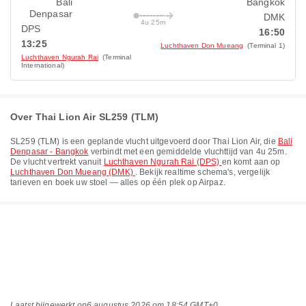
Bali
Bangkok
Denpasar
DMK
4u 25m
DPS
16:50
13:25
Luchthaven Don Mueang
(Terminal 1)
Luchthaven Ngurah Rai
(Terminal
International)
Over Thai Lion Air SL259 (TLM)
SL259
(
TLM
) is een geplande vlucht uitgevoerd door
Thai Lion Air
, die
Bali
Denpasar - Bangkok
verbindt met een gemiddelde vluchttijd van
4u 25m
.
De vlucht vertrekt vanuit
Luchthaven Ngurah Rai (DPS)
en komt aan op
Luchthaven Don Mueang (DMK)
. Bekijk realtime schema's, vergelijk
tarieven en boek uw stoel — alles op één plek op Airpaz.
Laatst bijgewerkt op
6 augustus 2026 om 18:54 GMT+0