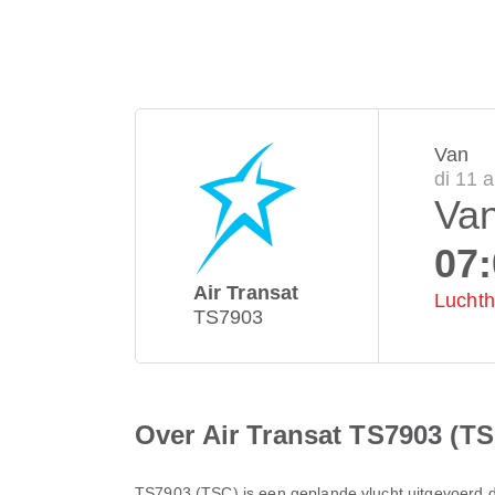
Van
di 11 
Va
07
Air Transat
Lucht
TS7903
Over Air Transat TS7903 (TS
TS7903
(
TSC
) is een geplande vlucht uitgevoerd 