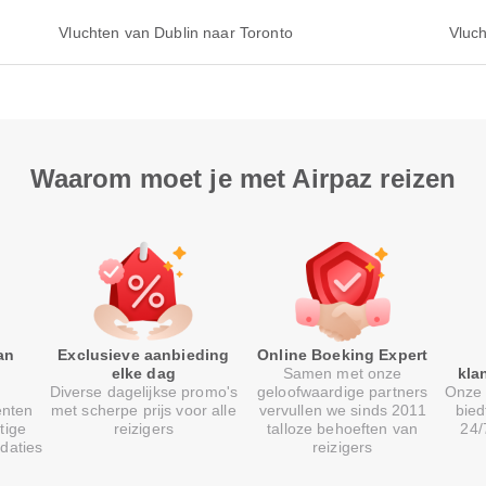
Vluchten van Dublin naar Toronto
Vluc
Waarom moet je met Airpaz reizen
an
Exclusieve aanbieding
Online Boeking Expert
elke dag
Samen met onze
kla
Diverse dagelijkse promo's
geloofwaardige partners
Onze 
enten
met scherpe prijs voor alle
vervullen we sinds 2011
bied
tige
reizigers
talloze behoeften van
24/
daties
reizigers