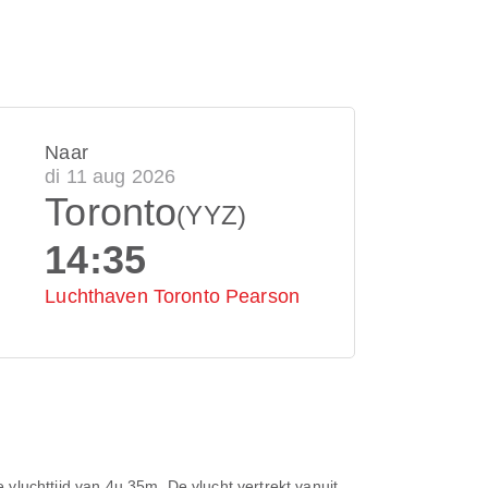
Naar
di 11 aug 2026
Toronto
(YYZ)
14:35
Luchthaven Toronto Pearson
 vluchttijd van
4u 35m
. De vlucht vertrekt vanuit