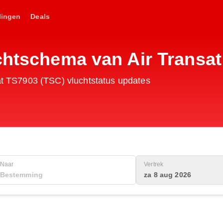
lingen
Deals
uchtschema van Air Transa
sat TS7903 (TSC) vluchtstatus updates
Naar
Vertrek
za 8 aug 2026