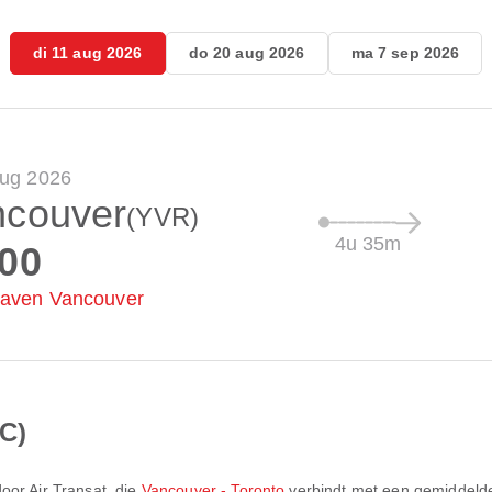
di 11 aug 2026
do 20 aug 2026
ma 7 sep 2026
aug 2026
ncouver
(YVR)
4u 35m
:00
haven Vancouver
C)
door
Air Transat
, die
Vancouver - Toronto
verbindt met een gemiddelde