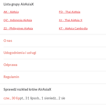
Lista grupy AirAsiaX
AK - AirAsia
FD - Thai AirAsia
QZ - Indonesia AirAsia
XJ - Thai AirAsia X
Z2 - Philippines AirAsia
KT - AirAsia Cambodia
O nas
Udogodnienia i usługi
Odprawa
Regulamin
Sprawdź rozkład lotów AirAsiaX
czw., 30 lip
pt., 31 lip
sob., 1 sie
niedz., 2 sie