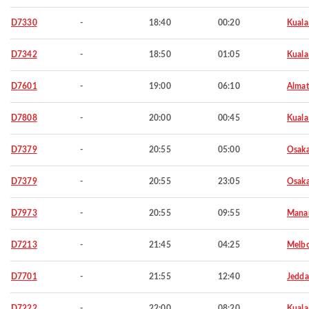
D7330
-
18:40
00:20
Kuala
D7342
-
18:50
01:05
Kuala
D7601
-
19:00
06:10
Almat
D7808
-
20:00
00:45
Kuala
D7379
-
20:55
05:00
Osaka
D7379
-
20:55
23:05
Osaka
D7973
-
20:55
09:55
Mana
D7213
-
21:45
04:25
Melb
D7701
-
21:55
12:40
Jedd
D7222
-
22:00
08:20
Kuala