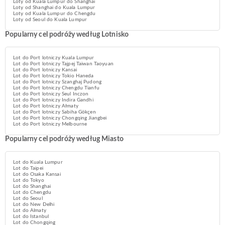
Loty od Kuala Lumpur do Shanghai
Loty od Shanghai do Kuala Lumpur
Loty od Kuala Lumpur do Chengdu
Loty od Seoul do Kuala Lumpur
Popularny cel podróży według Lotnisko
Lot do Port lotniczy Kuala Lumpur
Lot do Port lotniczy Tajpej Taiwan Taoyuan
Lot do Port lotniczy Kansai
Lot do Port lotniczy Tokio Haneda
Lot do Port lotniczy Szanghaj Pudong
Lot do Port lotniczy Chengdu Tianfu
Lot do Port lotniczy Seul Inczon
Lot do Port lotniczy Indira Gandhi
Lot do Port lotniczy Ałmaty
Lot do Port lotniczy Sabiha Gökçen
Lot do Port lotniczy Chongqing Jiangbei
Lot do Port lotniczy Melbourne
Popularny cel podróży według Miasto
Lot do Kuala Lumpur
Lot do Taipei
Lot do Osaka Kansai
Lot do Tokyo
Lot do Shanghai
Lot do Chengdu
Lot do Seoul
Lot do New Delhi
Lot do Almaty
Lot do Istanbul
Lot do Chongqing