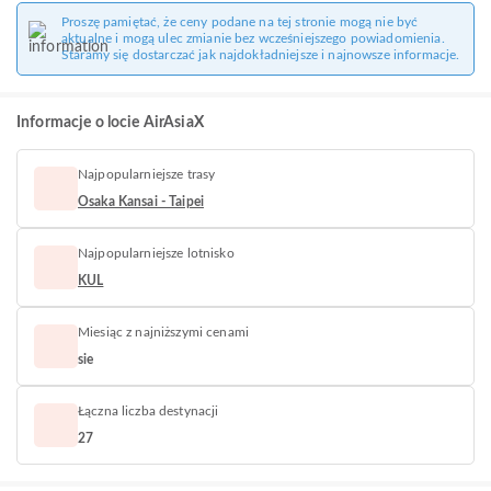
Proszę pamiętać, że ceny podane na tej stronie mogą nie być
aktualne i mogą ulec zmianie bez wcześniejszego powiadomienia.
Staramy się dostarczać jak najdokładniejsze i najnowsze informacje.
Informacje o locie AirAsiaX
Najpopularniejsze trasy
Osaka Kansai - Taipei
Najpopularniejsze lotnisko
KUL
Miesiąc z najniższymi cenami
sie
Łączna liczba destynacji
27