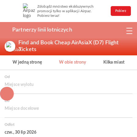
Zdobądź mnóstwo ekskluzywnych
promocji tylko w aplikacji Airpaz.
Pobierz
Pobierz teraz!
Partnerzy linii lotniczych
Find and Book Cheap AirAsiaX (D7) Flight
Tickets
W jedną stronę
W obie strony
Kilka miast
Od
Miejsce wylotu
Do
Miejsce docelowe
Odlot
czw., 30 lip 2026