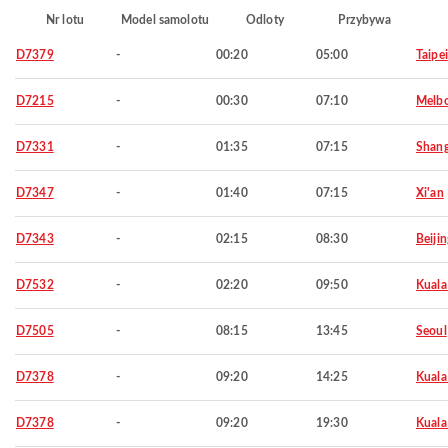
Nr lotu
Model samolotu
Odloty
Przybywa
D7379
-
00:20
05:00
Taipei
D7215
-
00:30
07:10
Melb
D7331
-
01:35
07:15
Shang
D7347
-
01:40
07:15
Xi'an
D7343
-
02:15
08:30
Beijin
D7532
-
02:20
09:50
Kuala
D7505
-
08:15
13:45
Seoul
D7378
-
09:20
14:25
Kuala
D7378
-
09:20
19:30
Kuala