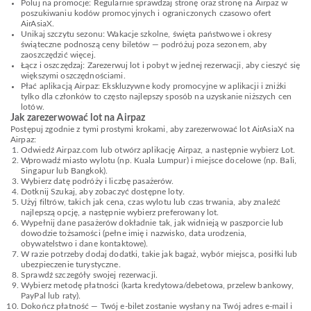
Poluj na promocje: Regularnie sprawdzaj stronę oraz stronę na Airpaz w
poszukiwaniu kodów promocyjnych i ograniczonych czasowo ofert
AirAsiaX.
Unikaj szczytu sezonu: Wakacje szkolne, święta państwowe i okresy
świąteczne podnoszą ceny biletów — podróżuj poza sezonem, aby
zaoszczędzić więcej.
Łącz i oszczędzaj: Zarezerwuj lot i pobyt w jednej rezerwacji, aby cieszyć się
większymi oszczędnościami.
Płać aplikacją Airpaz: Ekskluzywne kody promocyjne w aplikacji i zniżki
tylko dla członków to często najlepszy sposób na uzyskanie niższych cen
lotów.
Jak zarezerwować lot na Airpaz
Postępuj zgodnie z tymi prostymi krokami, aby zarezerwować lot AirAsiaX na
Airpaz:
Odwiedź Airpaz.com lub otwórz aplikację Airpaz, a następnie wybierz Lot.
Wprowadź miasto wylotu (np. Kuala Lumpur) i miejsce docelowe (np. Bali,
Singapur lub Bangkok).
Wybierz datę podróży i liczbę pasażerów.
Dotknij Szukaj, aby zobaczyć dostępne loty.
Użyj filtrów, takich jak cena, czas wylotu lub czas trwania, aby znaleźć
najlepszą opcję, a następnie wybierz preferowany lot.
Wypełnij dane pasażerów dokładnie tak, jak widnieją w paszporcie lub
dowodzie tożsamości (pełne imię i nazwisko, data urodzenia,
obywatelstwo i dane kontaktowe).
W razie potrzeby dodaj dodatki, takie jak bagaż, wybór miejsca, posiłki lub
ubezpieczenie turystyczne.
Sprawdź szczegóły swojej rezerwacji.
Wybierz metodę płatności (karta kredytowa/debetowa, przelew bankowy,
PayPal lub raty).
Dokończ płatność — Twój e-bilet zostanie wysłany na Twój adres e-mail i