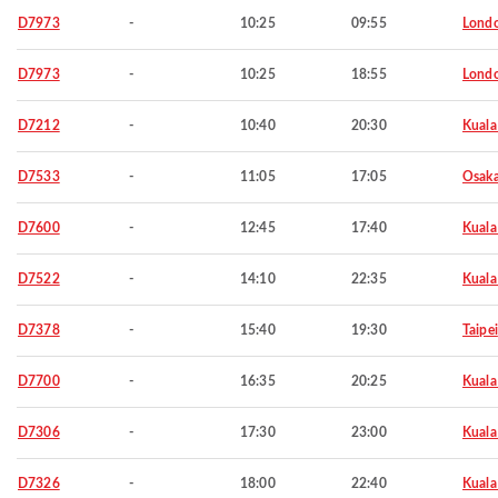
D7973
-
10:25
09:55
Lond
D7973
-
10:25
18:55
Lond
D7212
-
10:40
20:30
Kuala
D7533
-
11:05
17:05
Osaka
D7600
-
12:45
17:40
Kuala
D7522
-
14:10
22:35
Kuala
D7378
-
15:40
19:30
Taipei
D7700
-
16:35
20:25
Kuala
D7306
-
17:30
23:00
Kuala
D7326
-
18:00
22:40
Kuala