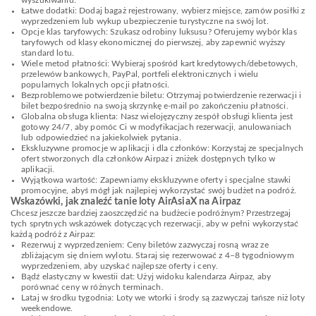
wyszukiwaniu.
Łatwe dodatki: Dodaj bagaż rejestrowany, wybierz miejsce, zamów posiłki z
wyprzedzeniem lub wykup ubezpieczenie turystyczne na swój lot.
Opcje klas taryfowych: Szukasz odrobiny luksusu? Oferujemy wybór klas
taryfowych od klasy ekonomicznej do pierwszej, aby zapewnić wyższy
standard lotu.
Wiele metod płatności: Wybieraj spośród kart kredytowych/debetowych,
przelewów bankowych, PayPal, portfeli elektronicznych i wielu
popularnych lokalnych opcji płatności.
Bezproblemowe potwierdzenie biletu: Otrzymaj potwierdzenie rezerwacji i
bilet bezpośrednio na swoją skrzynkę e-mail po zakończeniu płatności.
Globalna obsługa klienta: Nasz wielojęzyczny zespół obsługi klienta jest
gotowy 24/7, aby pomóc Ci w modyfikacjach rezerwacji, anulowaniach
lub odpowiedzieć na jakiekolwiek pytania.
Ekskluzywne promocje w aplikacji i dla członków: Korzystaj ze specjalnych
ofert stworzonych dla członków Airpaz i zniżek dostępnych tylko w
aplikacji.
Wyjątkowa wartość: Zapewniamy ekskluzywne oferty i specjalne stawki
promocyjne, abyś mógł jak najlepiej wykorzystać swój budżet na podróż.
Wskazówki, jak znaleźć tanie loty AirAsiaX na Airpaz
Chcesz jeszcze bardziej zaoszczędzić na budżecie podróżnym? Przestrzegaj
tych sprytnych wskazówek dotyczących rezerwacji, aby w pełni wykorzystać
każdą podróż z Airpaz:
Rezerwuj z wyprzedzeniem: Ceny biletów zazwyczaj rosną wraz ze
zbliżającym się dniem wylotu. Staraj się rezerwować z 4–8 tygodniowym
wyprzedzeniem, aby uzyskać najlepsze oferty i ceny.
Bądź elastyczny w kwestii dat: Użyj widoku kalendarza Airpaz, aby
porównać ceny w różnych terminach.
Lataj w środku tygodnia: Loty we wtorki i środy są zazwyczaj tańsze niż loty
weekendowe.