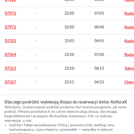
D7972
-
22:00
07:05
Kuala
D7972
-
22:00
00:40
Kuala
D7332
-
23:05
04:45
Kuala
D7504
-
23:30
07:00
Kuala
D7523
-
23:50
06:15
Toky
D7327
-
23:55
04:35
Chen
Dlaczego podróżni wybierają Airpaz do rezerwacji lotów AirAsiaX
Wierzymy, że planowanie podróży powinno być równie przyjemne, jak sama
podróż. Miliony podróżnych na całym świecie ufają Airpaz, doceniając
bezproblemowe i przyjazne dla budżetu rezerwacje. Oto co zyskasz,
rezerwując u nas:
Szybkie i łatwe wyszukiwanie: Filtruj i porównuj loty według ceny,
harmonogramu, czasu trwania i przesiadek — wszystko w jednym