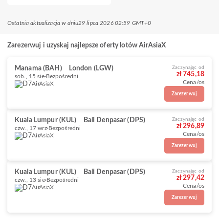
Ostatnia aktualizacja w dniu
29 lipca 2026 02:59 GMT+0
Zarezerwuj i uzyskaj najlepsze oferty lotów AirAsiaX
Manama (BAH)
London (LGW)
Zaczynając od
zł 745,18
sob., 15 sie
Bezpośredni
Cena/os
AirAsiaX
Zarezerwuj
Kuala Lumpur (KUL)
Bali Denpasar (DPS)
Zaczynając od
zł 296,89
czw., 17 wrz
Bezpośredni
Cena/os
AirAsiaX
Zarezerwuj
Kuala Lumpur (KUL)
Bali Denpasar (DPS)
Zaczynając od
zł 297,42
czw., 13 sie
Bezpośredni
Cena/os
AirAsiaX
Zarezerwuj