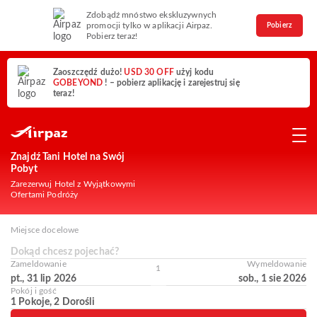
Zdobądź mnóstwo ekskluzywnych
promocji tylko w aplikacji Airpaz.
Pobierz
Pobierz teraz!
Zaoszczędź dużo!
USD 30 OFF
użyj kodu
GOBEYOND
! – pobierz aplikację i zarejestruj się
teraz!
Znajdź Tani Hotel na Swój
Pobyt
Zarezerwuj Hotel z Wyjątkowymi
Ofertami Podróży
Miejsce docelowe
Dokąd chcesz pojechać?
Zameldowanie
Wymeldowanie
1
pt., 31 lip 2026
sob., 1 sie 2026
Pokój i gość
1 Pokoje, 2 Dorośli