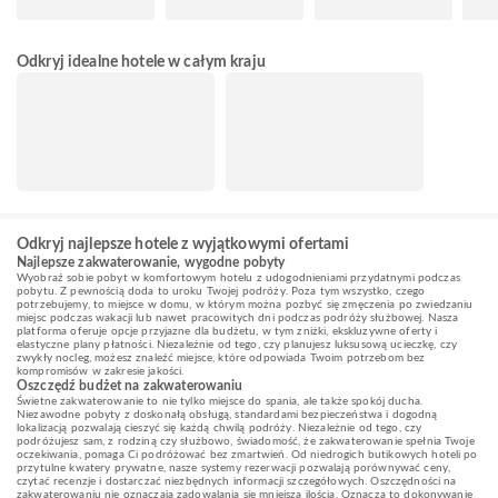
Odkryj idealne hotele w całym kraju
Odkryj najlepsze hotele z wyjątkowymi ofertami
Najlepsze zakwaterowanie, wygodne pobyty
Wyobraź sobie pobyt w komfortowym hotelu z udogodnieniami przydatnymi podczas
pobytu. Z pewnością doda to uroku Twojej podróży. Poza tym wszystko, czego
potrzebujemy, to miejsce w domu, w którym można pozbyć się zmęczenia po zwiedzaniu
miejsc podczas wakacji lub nawet pracowitych dni podczas podróży służbowej. Nasza
platforma oferuje opcje przyjazne dla budżetu, w tym zniżki, ekskluzywne oferty i
elastyczne plany płatności. Niezależnie od tego, czy planujesz luksusową ucieczkę, czy
zwykły nocleg, możesz znaleźć miejsce, które odpowiada Twoim potrzebom bez
kompromisów w zakresie jakości.
Oszczędź budżet na zakwaterowaniu
Świetne zakwaterowanie to nie tylko miejsce do spania, ale także spokój ducha.
Niezawodne pobyty z doskonałą obsługą, standardami bezpieczeństwa i dogodną
lokalizacją pozwalają cieszyć się każdą chwilą podróży. Niezależnie od tego, czy
podróżujesz sam, z rodziną czy służbowo, świadomość, że zakwaterowanie spełnia Twoje
oczekiwania, pomaga Ci podróżować bez zmartwień. Od niedrogich butikowych hoteli po
przytulne kwatery prywatne, nasze systemy rezerwacji pozwalają porównywać ceny,
czytać recenzje i dostarczać niezbędnych informacji szczegółowych. Oszczędności na
zakwaterowaniu nie oznaczają zadowalania się mniejszą ilością. Oznacza to dokonywanie