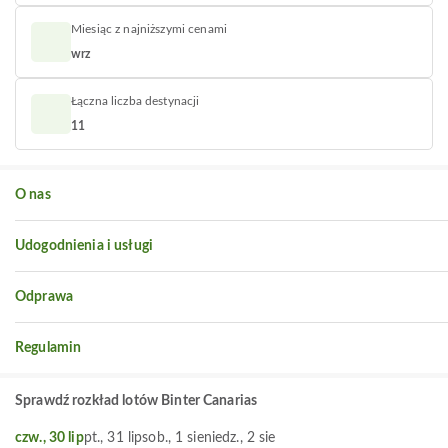
Miesiąc z najniższymi cenami
wrz
Łączna liczba destynacji
11
O nas
Udogodnienia i usługi
Odprawa
Regulamin
Sprawdź rozkład lotów Binter Canarias
czw., 30 lip
pt., 31 lip
sob., 1 sie
niedz., 2 sie