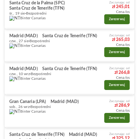
Santa Cruz de la Palma (SPC)
Zaczynając od
zł 245,01
Santa Cruz de Tenerife (TFN)
Cena/os
śr., 19 sie
Bezpośredni
Binter Canarias
Zarezerwuj
Madrid (MAD)
Santa Cruz de Tenerife (TFN)
Zaczynając od
zł 265,03
czw., 27 sie
Bezpośredni
Cena/os
Binter Canarias
Zarezerwuj
Madrid (MAD)
Santa Cruz de Tenerife (TFN)
Zaczynając od
zł 266,8
czw., 10 wrz
Bezpośredni
Cena/os
Binter Canarias
Zarezerwuj
Gran Canaria (LPA)
Madrid (MAD)
Zaczynając od
zł 286,9
sob., 26 wrz
Bezpośredni
Cena/os
Binter Canarias
Zarezerwuj
Santa Cruz de Tenerife (TFN)
Madrid (MAD)
Zaczynając od
zł 325,12