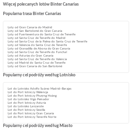
Więcej polecanych lotów Binter Canarias
Popularna trasa Binter Canarias
Loty od Gran Canaria do Madrid
Loty od San Bartolomé do Gran Canaria
Loty od Fuerteventura do Santa Cruz de Tenerife
Loty od Santa Cruz de Tenerife do Madrid
Loty od Santa Cruz de la Palma do Santa Cruz de Tenerife
Loty od Valencia do Santa Cruz de Tenerife
Loty od Granadilla de Abona do Gran Canaria
Loty od Santa Cruz de Tenerife do Funchal
Loty od Asturias do Gran Canaria
Loty od Santa Cruz de Tenerife do Valencia
Loty od Madrid do Santa Cruz de Tenerife
Loty od Gran Canaria do San Bartolomé
Popularny cel podróży według Lotnisko
Lot do Lotnisko Adolfo Suárez Madrid–Barajas
Lot do Port lotniczy Walencja
Lot do Port lotniczy Phượng Hoàng
Lot do Lotnisko Vigo Peinador
Lot do Port lotniczy Asturia
Lot do Lotnisko Lanzarote
Lot do Port lotniczy Sewilla
Lot do Port lotniczy Gran Canaria
Lot do Port lotniczy Tenerife Norte
Popularny cel podróży według Miasto