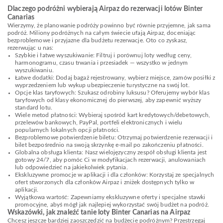
Dlaczego podróżni wybierają Airpaz do rezerwacji lotów Binter
Canarias
Wierzymy, że planowanie podróży powinno być równie przyjemne, jak sama
podróż. Miliony podróżnych na całym świecie ufają Airpaz, doceniając
bezproblemowe i przyjazne dla budżetu rezerwacje. Oto co zyskasz,
rezerwując u nas:
Szybkie i łatwe wyszukiwanie: Filtruj i porównuj loty według ceny,
harmonogramu, czasu trwania i przesiadek — wszystko w jednym
wyszukiwaniu.
Łatwe dodatki: Dodaj bagaż rejestrowany, wybierz miejsce, zamów posiłki z
wyprzedzeniem lub wykup ubezpieczenie turystyczne na swój lot.
Opcje klas taryfowych: Szukasz odrobiny luksusu? Oferujemy wybór klas
taryfowych od klasy ekonomicznej do pierwszej, aby zapewnić wyższy
standard lotu.
Wiele metod płatności: Wybieraj spośród kart kredytowych/debetowych,
przelewów bankowych, PayPal, portfeli elektronicznych i wielu
popularnych lokalnych opcji płatności.
Bezproblemowe potwierdzenie biletu: Otrzymaj potwierdzenie rezerwacji i
bilet bezpośrednio na swoją skrzynkę e-mail po zakończeniu płatności.
Globalna obsługa klienta: Nasz wielojęzyczny zespół obsługi klienta jest
gotowy 24/7, aby pomóc Ci w modyfikacjach rezerwacji, anulowaniach
lub odpowiedzieć na jakiekolwiek pytania.
Ekskluzywne promocje w aplikacji i dla członków: Korzystaj ze specjalnych
ofert stworzonych dla członków Airpaz i zniżek dostępnych tylko w
aplikacji.
Wyjątkowa wartość: Zapewniamy ekskluzywne oferty i specjalne stawki
promocyjne, abyś mógł jak najlepiej wykorzystać swój budżet na podróż.
Wskazówki, jak znaleźć tanie loty Binter Canarias na Airpaz
Chcesz jeszcze bardziej zaoszczędzić na budżecie podróżnym? Przestrzegaj