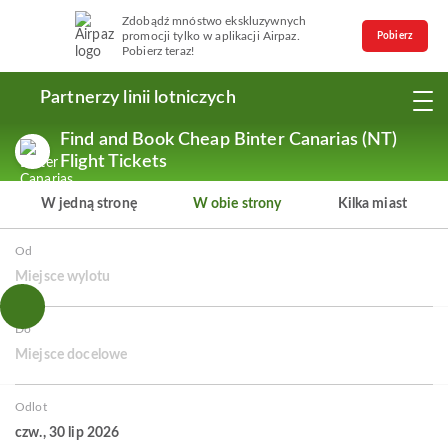
Zdobądź mnóstwo ekskluzywnych
promocji tylko w aplikacji Airpaz.
Pobierz
Pobierz teraz!
Partnerzy linii lotniczych
Find and Book Cheap Binter Canarias (NT)
Flight Tickets
W jedną stronę
W obie strony
Kilka miast
Od
Miejsce wylotu
Do
Miejsce docelowe
Odlot
czw., 30 lip 2026