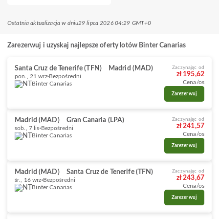
Ostatnia aktualizacja w dniu
29 lipca 2026 04:29 GMT+0
Zarezerwuj i uzyskaj najlepsze oferty lotów Binter Canarias
Santa Cruz de Tenerife (TFN)
Madrid (MAD)
Zaczynając od
zł 195,62
pon., 21 wrz
Bezpośredni
Cena/os
Binter Canarias
Zarezerwuj
Madrid (MAD)
Gran Canaria (LPA)
Zaczynając od
zł 241,57
sob., 7 lis
Bezpośredni
Cena/os
Binter Canarias
Zarezerwuj
Madrid (MAD)
Santa Cruz de Tenerife (TFN)
Zaczynając od
zł 243,67
śr., 16 wrz
Bezpośredni
Cena/os
Binter Canarias
Zarezerwuj