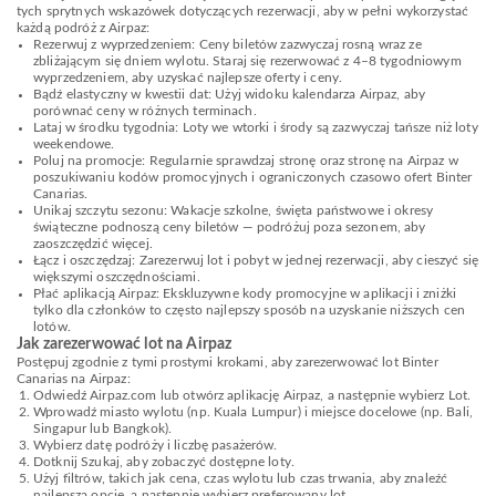
tych sprytnych wskazówek dotyczących rezerwacji, aby w pełni wykorzystać
każdą podróż z Airpaz:
Rezerwuj z wyprzedzeniem: Ceny biletów zazwyczaj rosną wraz ze
zbliżającym się dniem wylotu. Staraj się rezerwować z 4–8 tygodniowym
wyprzedzeniem, aby uzyskać najlepsze oferty i ceny.
Bądź elastyczny w kwestii dat: Użyj widoku kalendarza Airpaz, aby
porównać ceny w różnych terminach.
Lataj w środku tygodnia: Loty we wtorki i środy są zazwyczaj tańsze niż loty
weekendowe.
Poluj na promocje: Regularnie sprawdzaj stronę oraz stronę na Airpaz w
poszukiwaniu kodów promocyjnych i ograniczonych czasowo ofert Binter
Canarias.
Unikaj szczytu sezonu: Wakacje szkolne, święta państwowe i okresy
świąteczne podnoszą ceny biletów — podróżuj poza sezonem, aby
zaoszczędzić więcej.
Łącz i oszczędzaj: Zarezerwuj lot i pobyt w jednej rezerwacji, aby cieszyć się
większymi oszczędnościami.
Płać aplikacją Airpaz: Ekskluzywne kody promocyjne w aplikacji i zniżki
tylko dla członków to często najlepszy sposób na uzyskanie niższych cen
lotów.
Jak zarezerwować lot na Airpaz
Postępuj zgodnie z tymi prostymi krokami, aby zarezerwować lot Binter
Canarias na Airpaz:
Odwiedź Airpaz.com lub otwórz aplikację Airpaz, a następnie wybierz Lot.
Wprowadź miasto wylotu (np. Kuala Lumpur) i miejsce docelowe (np. Bali,
Singapur lub Bangkok).
Wybierz datę podróży i liczbę pasażerów.
Dotknij Szukaj, aby zobaczyć dostępne loty.
Użyj filtrów, takich jak cena, czas wylotu lub czas trwania, aby znaleźć
najlepszą opcję, a następnie wybierz preferowany lot.