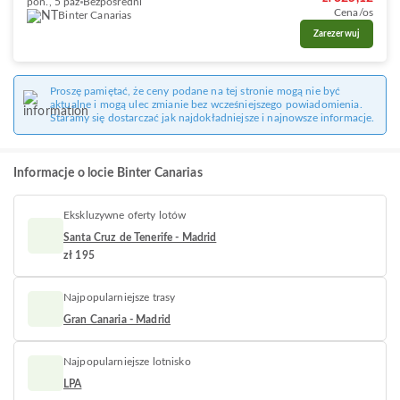
pon., 5 paź
Bezpośredni
Cena/os
Binter Canarias
Zarezerwuj
Proszę pamiętać, że ceny podane na tej stronie mogą nie być
aktualne i mogą ulec zmianie bez wcześniejszego powiadomienia.
Staramy się dostarczać jak najdokładniejsze i najnowsze informacje.
Informacje o locie Binter Canarias
Ekskluzywne oferty lotów
Santa Cruz de Tenerife - Madrid
zł 195
Najpopularniejsze trasy
Gran Canaria - Madrid
Najpopularniejsze lotnisko
LPA