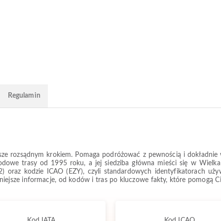
Regulamin
zawsze rozsądnym krokiem. Pomaga podróżować z pewnością i dokładnie w
rodowe trasy od 1995 roku, a jej siedziba główna mieści się w Wielka
) oraz kodzie ICAO (EZY), czyli standardowych identyfikatorach uż
ażniejsze informacje, od kodów i tras po kluczowe fakty, które pomogą 
Kod IATA
Kod ICAO