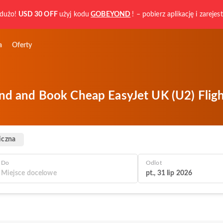
dużo!
USD 30 OFF
użyj kodu
GOBEYOND
! – pobierz aplikację i zarejest
a
Oferty
nd and Book Cheap EasyJet UK (U2) Fligh
iczna
Do
Odlot
pt., 31 lip 2026