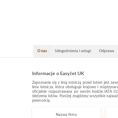
O nas
Udogodnienia i usługi
Odprawa
Informacje o EasyJet UK
Zapoznanie się z linią lotniczą przed lotem jest 
linia lotnicza, która obsługuje krajowe i międzyna
oficjalnie rozpoznawana po swoim kodzie IATA (U2
śledzenia lotów. Poniżej znajdziesz wszystkie najw
pewnością.
Nazwa firmy