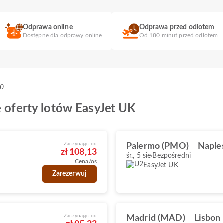
Odprawa online
Odprawa przed odlotem
Dostępne dla odprawy online
Od 180 minut przed odlotem
+0
e oferty lotów EasyJet UK
Zaczynając od
Palermo (PMO)
Naple
zł 108,13
śr., 5 sie
Bezpośredni
Cena/os
EasyJet UK
Zarezerwuj
Zaczynając od
Madrid (MAD)
Lisbon 