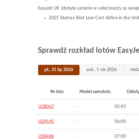
EasyJet UK zdobyła uznanie w całej branży za swoje
2025 Skytrax Best Low-Cost Airline in the Un
Sprawdź rozkład lotów EasyJ
pt., 31 lip 2026
sob., 1 sie 2026
nied
Nr lotu
Model samolotu
Odlot
U28067
-
05:45
U24541
-
06:00
U28486
-
07:00