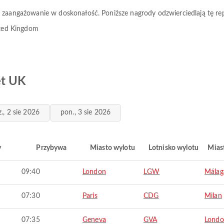
 zaangażowanie w doskonałość. Poniższe nagrody odzwierciedlają tę re
ited Kingdom
et UK
z., 2 sie 2026
pon., 3 sie 2026
y
Przybywa
Miasto wylotu
Lotnisko wylotu
Mias
09:40
London
LGW
Málag
07:30
Paris
CDG
Milan
07:35
Geneva
GVA
Lond