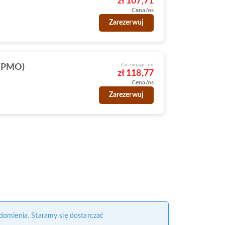
zł 107,71
Cena/os
Zarezerwuj
Zaczynając od
 (PMO)
zł 118,77
Cena/os
Zarezerwuj
domienia. Staramy się dostarczać