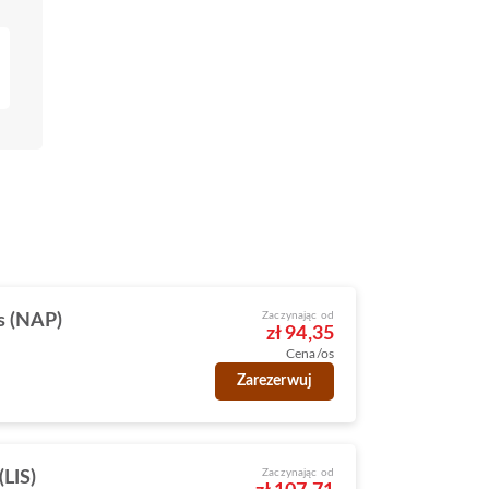
Zaczynając od
s (NAP)
zł 94,35
Cena/os
Zarezerwuj
Zaczynając od
(LIS)