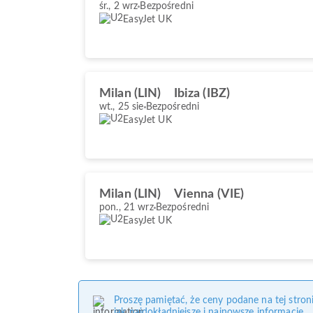
śr., 2 wrz
Bezpośredni
EasyJet UK
Milan (LIN)
Ibiza (IBZ)
wt., 25 sie
Bezpośredni
EasyJet UK
Milan (LIN)
Vienna (VIE)
pon., 21 wrz
Bezpośredni
EasyJet UK
Proszę pamiętać, że ceny podane na tej stro
jak najdokładniejsze i najnowsze informacje.