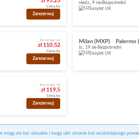
zł 95,23
niedz., 9 sie
Bezpośredni
Cena/os
EasyJet UK
Zarezerwuj
Zaczynając od
Milan (MXP)
Palermo
zł 110,52
śr., 19 sie
Bezpośredni
Cena/os
EasyJet UK
Zarezerwuj
Zaczynając od
zł 119,5
Cena/os
Zarezerwuj
nie mogą nie być aktualne i mogą ulec zmianie bez wcześniejszego powia