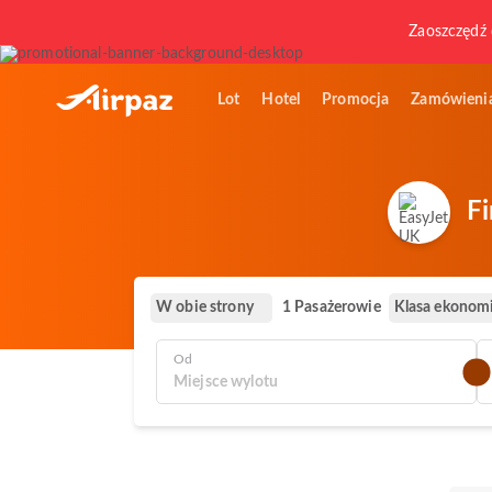
Zaoszczędź 
Lot
Hotel
Promocja
Zamówieni
Fi
W obie strony
Klasa ekonom
1 Pasażerowie
Od