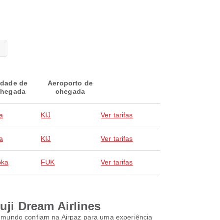
idade de
Aeroporto de
hegada
chegada
a
KIJ
Ver tarifas
a
KIJ
Ver tarifas
oka
FUK
Ver tarifas
uji Dream Airlines
o mundo confiam na Airpaz para uma experiência