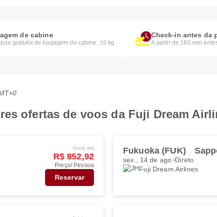
agem de cabine
Check-in antes da 
quia gratuita de bagagem de cabine: 10 kg
A partir de 180 min ante
GMT+0
es ofertas de voos da Fuji Dream Airl
Início em
Fukuoka (FUK)
Sapp
R$ 852,92
sex., 14 de ago.
Direto
Preço/ Pessoa
Fuji Dream Airlines
Reservar