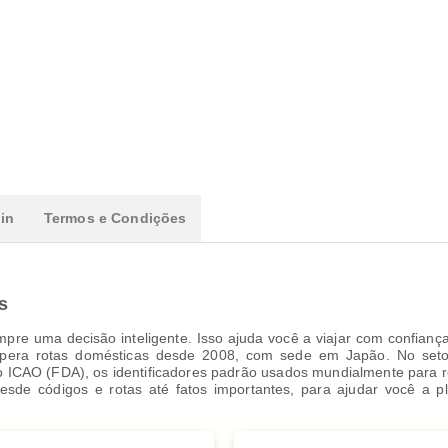
in
Termos e Condições
s
re uma decisão inteligente. Isso ajuda você a viajar com confianç
pera rotas domésticas desde 2008, com sede em Japão. No setor
go ICAO (FDA), os identificadores padrão usados mundialmente para r
desde códigos e rotas até fatos importantes, para ajudar você a p