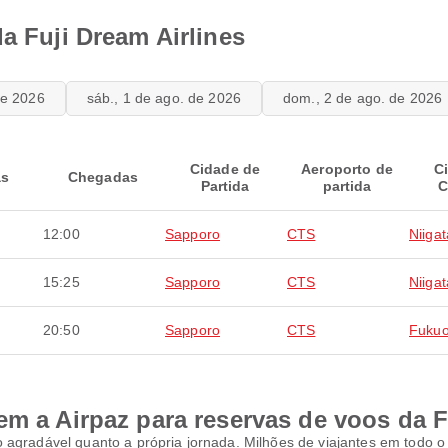
da Fuji Dream Airlines
 de 2026
sáb., 1 de ago. de 2026
dom., 2 de ago. de 2026
Cidade de
Aeroporto de
C
as
Chegadas
Partida
partida
C
12:00
Sapporo
CTS
Niigat
15:25
Sapporo
CTS
Niigat
20:50
Sapporo
CTS
Fuku
em a Airpaz para reservas de voos da F
 agradável quanto a própria jornada. Milhões de viajantes em todo 