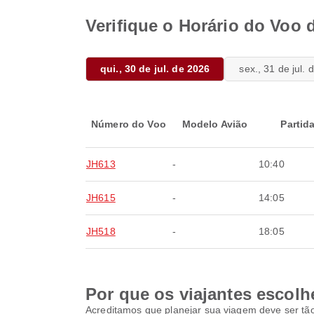
Verifique o Horário do Voo 
qui., 30 de jul. de 2026
sex., 31 de jul.
Número do Voo
Modelo Avião
Partid
JH613
-
10:40
JH615
-
14:05
JH518
-
18:05
Por que os viajantes escolh
Acreditamos que planejar sua viagem deve ser tão