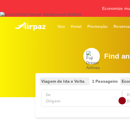
Economize mui
Voo
Hotel
Promoção
Reserva
Find an
Viagem de Ida e Volta
1 Passageiro
Eco
De
P