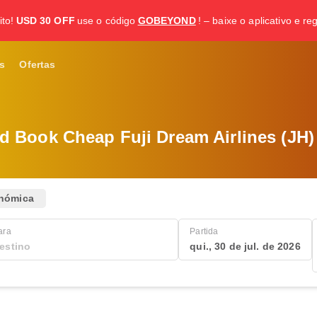
to!
USD 30 OFF
use o código
GOBEYOND
! – baixe o aplicativo e re
s
Ofertas
d Book Cheap Fuji Dream Airlines (JH) 
nómica
ara
Partida
qui., 30 de jul. de 2026