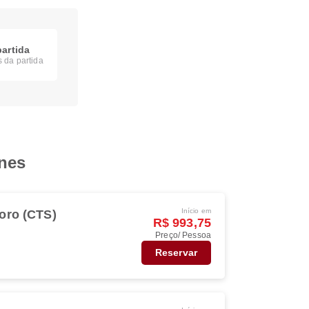
partida
s da partida
ines
Início em
oro (CTS)
R$ 993,75
Preço/ Pessoa
Reservar