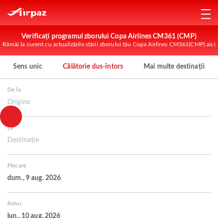
Verificați programul zborului Copa Airlines CM361 (CMP)
Rămâi la curent cu actualizările stării zborului tău Copa Airlines CM361(CMP) aici
Sens unic
Călătorie dus-întors
Mai multe destinații
De la
Origine
La
Destinație
Plecare
dum., 9 aug. 2026
Retur
lun., 10 aug. 2026