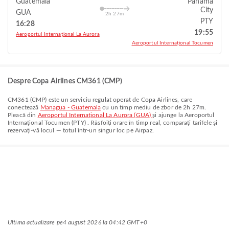
Guatemala
Panama
City
GUA
2h 27m
PTY
16:28
19:55
Aeroportul Internațional La Aurora
Aeroportul Internațional Tocumen
Despre Copa Airlines CM361 (CMP)
CM361
(
CMP
) este un serviciu regulat operat de
Copa Airlines
, care
conectează
Managua - Guatemala
cu un timp mediu de zbor de
2h 27m
.
Pleacă din
Aeroportul Internațional La Aurora (GUA)
și ajunge la
Aeroportul
Internațional Tocumen (PTY)
. Răsfoiți orare în timp real, comparați tarifele și
rezervați-vă locul — totul într-un singur loc pe Airpaz.
Ultima actualizare pe
4 august 2026 la 04:42 GMT+0