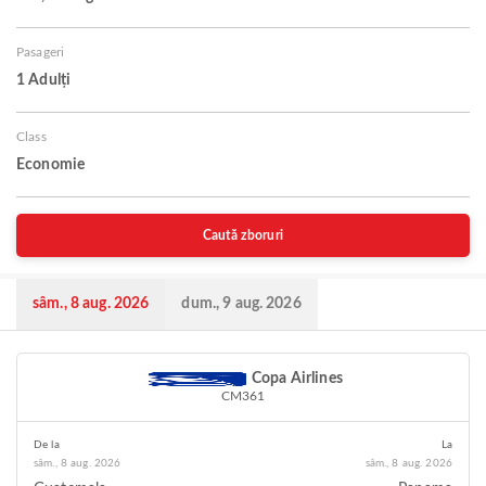
Pasageri
1 Adulți
Class
Economie
Caută zboruri
sâm., 8 aug. 2026
dum., 9 aug. 2026
Copa Airlines
CM361
De la
La
sâm., 8 aug. 2026
sâm., 8 aug. 2026