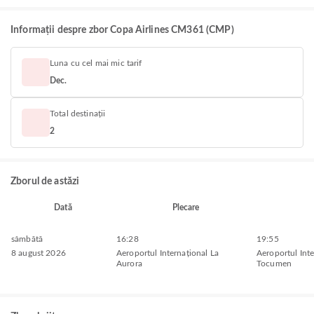
Informații despre zbor Copa Airlines CM361 (CMP)
Luna cu cel mai mic tarif
Dec.
Total destinații
2
Zborul de astăzi
Dată
Plecare
sâmbătă
16:28
19:55
8 august 2026
Aeroportul Internațional La
Aeroportul Inte
Aurora
Tocumen