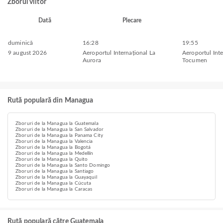
Zborul viitor
Dată
Plecare
duminică
16:28
19:55
9 august 2026
Aeroportul Internațional La
Aeroportul Inte
Aurora
Tocumen
Rută populară din Managua
Zboruri de la Managua la Guatemala
Zboruri de la Managua la San Salvador
Zboruri de la Managua la Panama City
Zboruri de la Managua la Valencia
Zboruri de la Managua la Bogotá
Zboruri de la Managua la Medellín
Zboruri de la Managua la Quito
Zboruri de la Managua la Santo Domingo
Zboruri de la Managua la Santiago
Zboruri de la Managua la Guayaquil
Zboruri de la Managua la Cúcuta
Zboruri de la Managua la Caracas
Rută populară către Guatemala